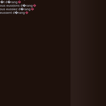
�t d�rang
�
nous
eussions d�rang
�
ous
eussiez d�rang
�
eussent d�rang
�