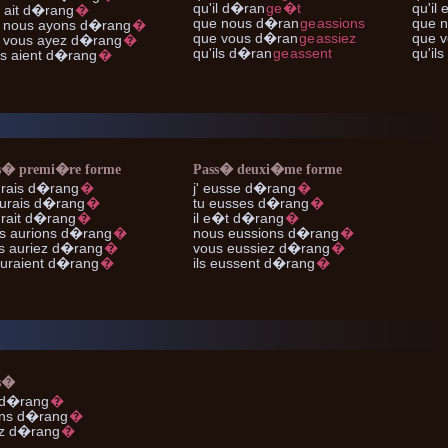
qu'il
d�ran
ge
�t
qu'il
e
l
ait d�rang
�
que nous
d�ran
ge
assions
que 
 nous
ayons d�rang
�
que vous
d�ran
ge
assiez
que v
 vous
ayez d�rang
�
qu'ils
d�ran
ge
assent
qu'ils
ls
aient d�rang
�
s� premi�re forme
Pass� deuxi�me forme
rais d�rang
�
j'
eusse d�rang
�
urais d�rang
�
tu
eusses d�rang
�
rait d�rang
�
il
e�t d�rang
�
s
aurions d�rang
�
nous
eussions d�rang
�
s
auriez d�rang
�
vous
eussiez d�rang
�
uraient d�rang
�
ils
eussent d�rang
�
s�
 d�rang
�
ns d�rang
�
z d�rang
�