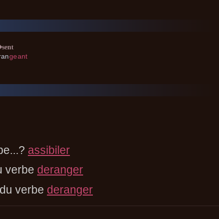
sent
ran
ge
ant
be...?
assibiler
u verbe
deranger
 du verbe
deranger