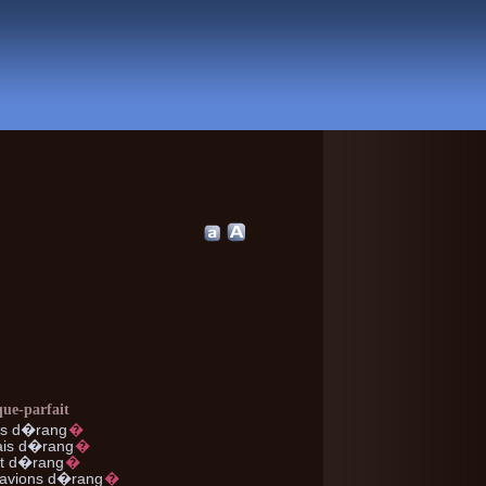
que-parfait
is d�rang
�
is d�rang
�
t d�rang
�
avions d�rang
�