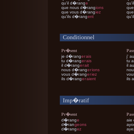
qu'il
d�rang
e
qu'i
que nous
d�rang
ions
que
que vous
d�rang
iez
que
qu'ils
d�rang
ent
qu'i
Conditionnel
Pr�sent
Pas
je
d�rang
e
r
ais
j'
au
tu
d�rang
e
r
ais
tu
a
il
d�rang
e
r
ait
il
au
nous
d�rang
e
r
ions
nou
vous
d�rang
e
r
iez
vou
ils
d�rang
e
r
aient
ils
a
Imp�ratif
Pr�sent
Pas
d�rang
e
aie
d�ran
ge
ons
ayo
d�rang
ez
aye