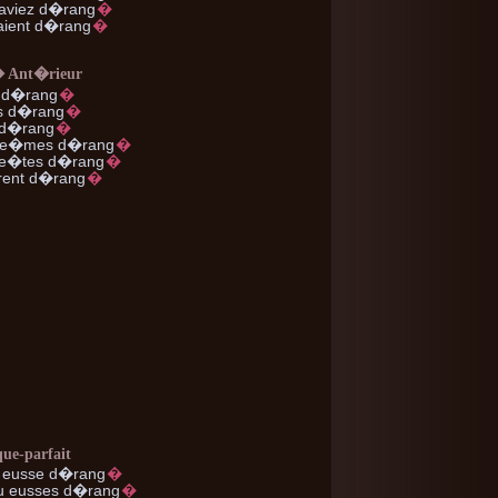
aviez d�rang
�
ient d�rang
�
� Ant�rieur
 d�rang
�
s d�rang
�
 d�rang
�
e�mes d�rang
�
e�tes d�rang
�
ent d�rang
�
que-parfait
eusse d�rang
�
u
eusses d�rang
�