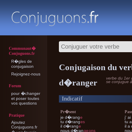
Communaut�
Conjuguons.fr
R�gles de
Conjugaison du ve
conjugaison
Rejoignez-nous
verbe du 1er
d�ranger
se conjugue 
Forum
pour �changer
Indicatif
et poser toutes
vos questions
Pr�sent
Pas
Pratique
je
d�rang
e
j'
ai
tu
d�rang
es
tu
a
Ajoutez
il
d�rang
e
il
a 
Conjuguons.fr
nous
d�ran
ge
ons
nou