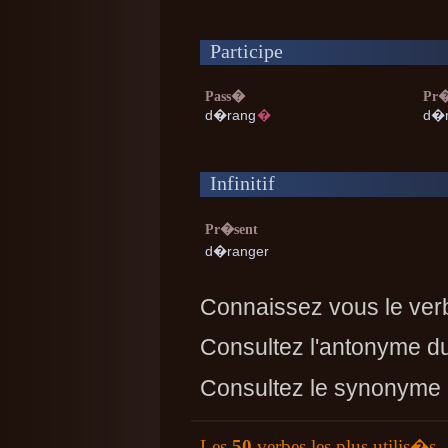
Participe
Pass�
Pr�
d�rang
�
d�
Infinitif
Pr�sent
d�ranger
Connaissez vous le ver
Consultez l'antonyme d
Consultez le synonyme
Les
50
verbes les plus utilis�s