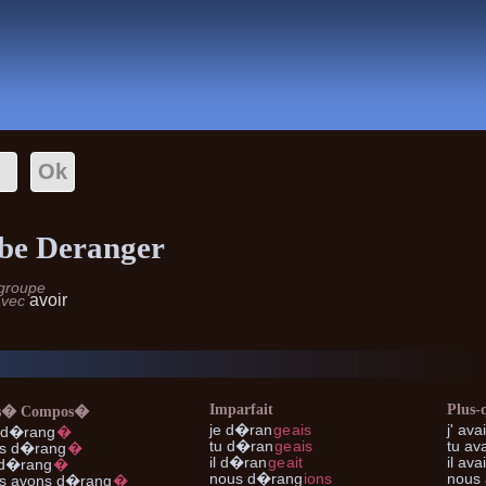
Conjugaison
rbe Deranger
 groupe
avoir
avec
Imparfait
Plus-
s� Compos�
je
d�ran
ge
ais
j'
ava
 d�rang
�
tu
d�ran
ge
ais
tu
ava
s d�rang
�
il
d�ran
ge
ait
il
avai
d�rang
�
nous
d�rang
ions
nous
s
avons d�rang
�