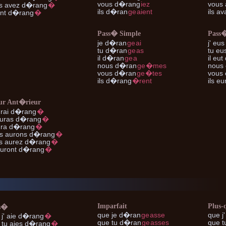
vous
d�rang
iez
vous
s
avez d�rang
�
ils
d�ran
ge
aient
ils
ava
nt d�rang
�
Pass� Simple
Pass
je
d�ran
ge
ai
j'
eus
tu
d�ran
ge
as
tu
eu
il
d�ran
ge
a
il
eut
nous
d�ran
ge
�mes
nous
vous
d�ran
ge
�tes
vous
ils
d�rang
�rent
ils
eur
ur Ant�rieur
rai d�rang
�
uras d�rang
�
ra d�rang
�
s
aurons d�rang
�
s
aurez d�rang
�
uront d�rang
�
Imparfait
Plus-
s�
que je
d�ran
ge
asse
que j'
j'
aie d�rang
�
que tu
d�ran
ge
asses
que t
 tu
aies d�rang
�