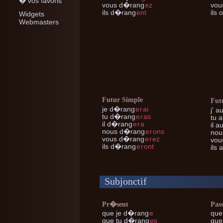
� vos favoris
vous
d�rang
ez
vou
ils
d�rang
ent
ils
o
Widgets
Webmasters
Futur Simple
Fut
je
d�rang
e
r
ai
j'
au
tu
d�rang
e
r
as
tu
a
il
d�rang
e
r
a
il
au
nous
d�rang
e
r
ons
nou
vous
d�rang
e
r
ez
vou
ils
d�rang
e
r
ont
ils
a
Subjonctif
Pr�sent
Pas
que je
d�rang
e
que 
que tu
d�rang
es
que