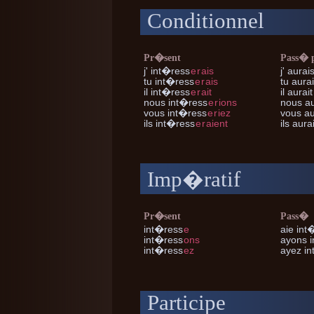
Conditionnel
Pr�sent
Pass� 
j'
int�ress
e
r
ais
j'
aurais
tu
int�ress
e
r
ais
tu
aurai
il
int�ress
e
r
ait
il
aurait
nous
int�ress
e
r
ions
nous
au
vous
int�ress
e
r
iez
vous
au
ils
int�ress
e
r
aient
ils
aurai
Imp�ratif
Pr�sent
Pass�
int�ress
e
aie int
int�ress
ons
ayons 
int�ress
ez
ayez i
Participe