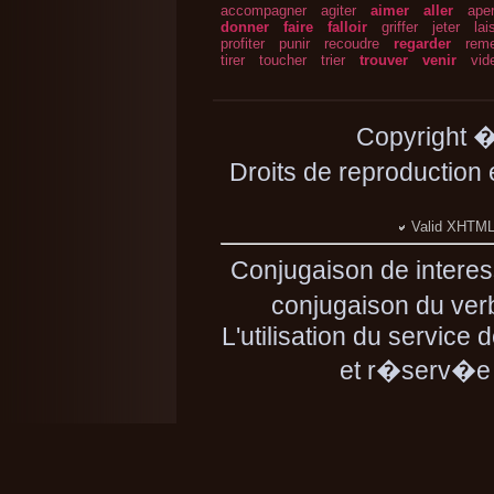
accompagner
agiter
aimer
aller
aper
donner
faire
falloir
griffer
jeter
lai
profiter
punir
recoudre
regarder
reme
tirer
toucher
trier
trouver
venir
vid
Copyright 
Droits de reproduction
Valid XHTML 
Conjugaison de intere
conjugaison du verb
L'utilisation du service
et r�serv�e 