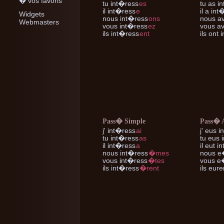
� vos favoris
tu
int�ress
es
tu
as in
il
int�ress
e
il
a int
Widgets
nous
int�ress
ons
nous
av
Webmasters
vous
int�ress
ez
vous
av
ils
int�ress
ent
ils
ont i
Pass� Simple
Pass� 
j'
int�ress
ai
j'
eus i
tu
int�ress
as
tu
eus 
il
int�ress
a
il
eut in
nous
int�ress
�mes
nous
e�
vous
int�ress
�tes
vous
e�
ils
int�ress
�rent
ils
euren