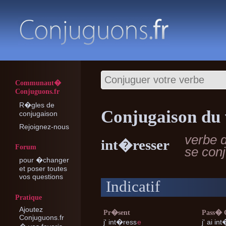
Communaut�
Conjuguons.fr
R�gles de
Conjugaison du 
conjugaison
Rejoignez-nous
verbe 
int�resser
Forum
se con
pour �changer
et poser toutes
vos questions
Indicatif
Pratique
Ajoutez
Pr�sent
Pass�
Conjuguons.fr
j'
int�ress
e
j'
ai int