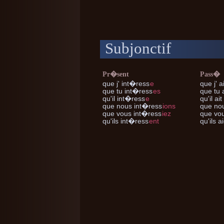
Subjonctif
Pr�sent
Pass�
que j'
int�ress
e
que j'
ai
que tu
int�ress
es
que tu
a
qu'il
int�ress
e
qu'il
ait
que nous
int�ress
ions
que no
que vous
int�ress
iez
que vo
qu'ils
int�ress
ent
qu'ils
ai