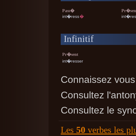
Pass�
Pr�sen
int�ress
�
int�re
Infinitif
Pr�sent
int�resser
Connaissez vous 
Consultez l'ant
Consultez le sy
Les
50
verbes les pl