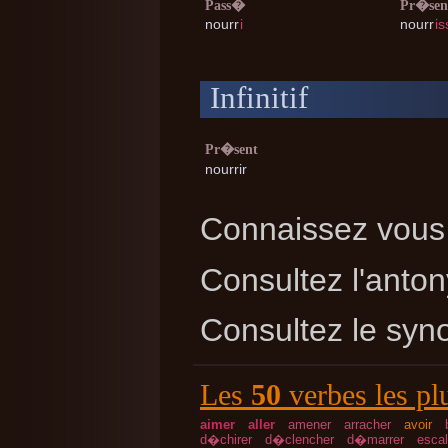
Pass�
Pr�sen
nourr
i
nourr
is
Infinitif
Pr�sent
nourrir
Connaissez vous 
Consultez l'ant
Consultez le sy
Les
50
verbes les pl
aimer
aller
amener
arracher
avoir
d�chirer
d�clencher
d�marrer
escal