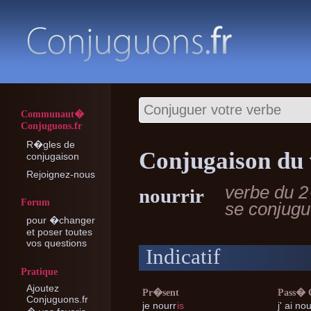
Communaut�
Conjuguons.fr
R�gles de
Conjugaison du 
conjugaison
Rejoignez-nous
verbe du 
nourrir
Forum
se conjug
pour �changer
et poser toutes
vos questions
Indicatif
Pratique
Ajoutez
Pr�sent
Pass�
Conjuguons.fr
je
nourr
is
j'
ai nou