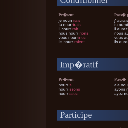
Conditionnel
Pr�sent
Pass� 
je
nourr
irais
j'
aurais
tu
nourr
irais
tu
aurai
il
nourr
irait
il
aurait
nous
nourr
irions
nous
au
vous
nourr
iriez
vous
au
ils
nourr
iraient
ils
aurai
Imp�ratif
Pr�sent
Pass�
nourr
is
aie nou
nourr
issons
ayons 
nourr
issez
ayez no
Participe