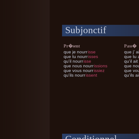
Subjonctif
Pr�sent
Pass�
que je
nourr
isse
que j'
ai
que tu
nourr
isses
que tu
a
qu'il
nourr
isse
qu'il
ait
que nous
nourr
issions
que no
que vous
nourr
issiez
que vo
qu'ils
nourr
issent
qu'ils
ai