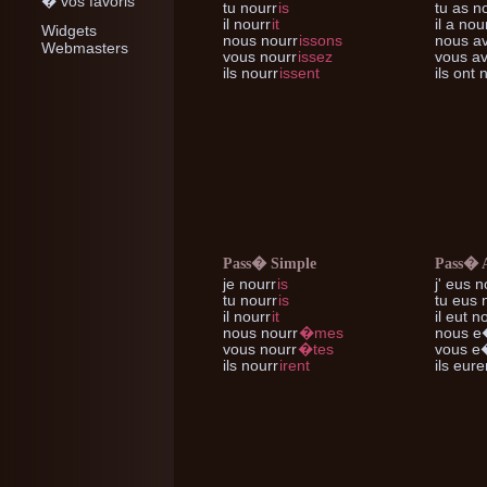
� vos favoris
tu
nourr
is
tu
as no
il
nourr
it
il
a nou
Widgets
nous
nourr
issons
nous
av
Webmasters
vous
nourr
issez
vous
av
ils
nourr
issent
ils
ont n
Pass� Simple
Pass� 
je
nourr
is
j'
eus n
tu
nourr
is
tu
eus 
il
nourr
it
il
eut no
nous
nourr
�mes
nous
e�
vous
nourr
�tes
vous
e�
ils
nourr
irent
ils
euren