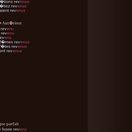
�tions rev
enus
�tiez rev
enus
ient rev
enus
� Ant�rieur
 rev
enu
 rev
enu
rev
enu
f�mes rev
enus
f�tes rev
enus
ent rev
enus
que-parfait
e
fusse rev
enu