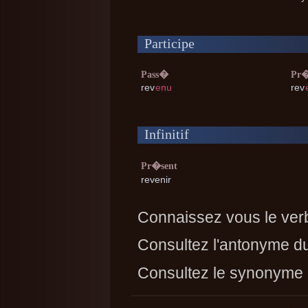
Participe
Pass�
Pr�
rev
enu
rev
Infinitif
Pr�sent
revenir
Connaissez vous le ver
Consultez l'antonyme d
Consultez le synonyme