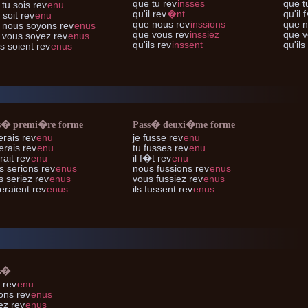
que tu
rev
insses
que t
 tu
sois rev
enu
qu'il
rev
�nt
qu'il
f
l
soit rev
enu
que nous
rev
inssions
que 
 nous
soyons rev
enus
que vous
rev
inssiez
que v
 vous
soyez rev
enus
qu'ils
rev
inssent
qu'ils
ls
soient rev
enus
s� premi�re forme
Pass� deuxi�me forme
rais rev
enu
je
fusse rev
enu
erais rev
enu
tu
fusses rev
enu
rait rev
enu
il
f�t rev
enu
s
serions rev
enus
nous
fussions rev
enus
s
seriez rev
enus
vous
fussiez rev
enus
eraient rev
enus
ils
fussent rev
enus
s�
 rev
enu
ons rev
enus
ez rev
enus