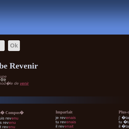
Conjugaison
be Revenir
oupe
tre
 mod�le de
venir
Imparfait
Plus-
s� Compos�
je
rev
enais
j'
�tai
is rev
enu
tu
rev
enais
tu
�ta
s rev
enu
il
rev
enait
il
�tai
t rev
enu