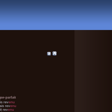
que-parfait
s rev
enu
is rev
enu
t rev
enu