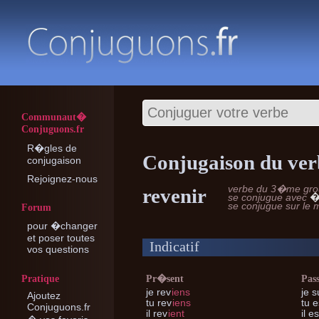
Communaut�
Conjuguons.fr
R�gles de
Conjugaison du ver
conjugaison
Rejoignez-nous
verbe du 3�me gr
revenir
�
se conjugue avec
se conjugue sur le
Forum
pour �changer
et poser toutes
Indicatif
vos questions
Pratique
Pr�sent
Pas
je
rev
iens
je
su
Ajoutez
tu
rev
iens
tu
e
Conjuguons.fr
il
rev
ient
il
es