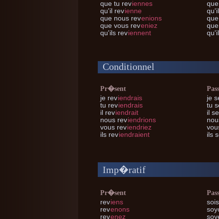
que tu
rev
iennes
que
qu'il
rev
ienne
qu'i
que nous
rev
enions
que
que vous
rev
eniez
que
qu'ils
rev
iennent
qu'i
Conditionnel
Pr�sent
Pas
je
rev
iendrais
je
se
tu
rev
iendrais
tu
s
il
rev
iendrait
il
se
nous
rev
iendrions
nou
vous
rev
iendriez
vou
ils
rev
iendraient
ils
s
Imp�ratif
Pr�sent
Pas
rev
iens
sois
rev
enons
soy
rev
enez
soy