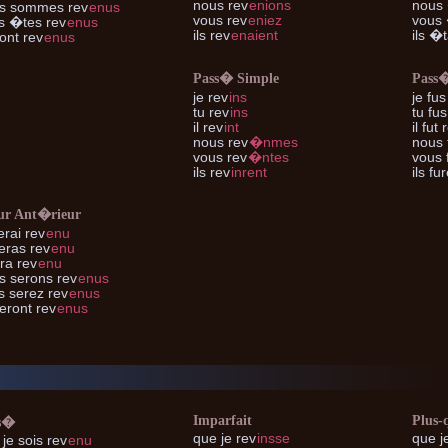
nous
rev
enions
nous
s
sommes rev
enus
vous
rev
eniez
vous
s
�tes rev
enus
ils
rev
enaient
ils
�ta
ont rev
enus
Pass� Simple
Pass
je
rev
ins
je
fus
tu
rev
ins
tu
fus
il
rev
int
il
fut 
nous
rev
�nmes
nous
vous
rev
�ntes
vous
ils
rev
inrent
ils
fur
ur Ant�rieur
rai rev
enu
eras rev
enu
ra rev
enu
s
serons rev
enus
s
serez rev
enus
eront rev
enus
Imparfait
Plus-
s�
que je
rev
insse
que j
 je
sois rev
enu