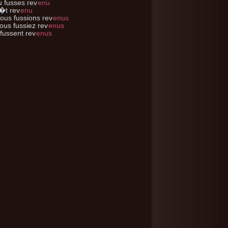
u
fusses rev
enu
�t rev
enu
nous
fussions rev
enus
ous
fussiez rev
enus
fussent rev
enus