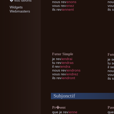
� vos favoris
nous
rev
enons
nou
vous
rev
enez
vou
Widgets
ils
rev
iennent
ils
s
Webmasters
Futur Simple
Fut
je
rev
iendrai
je
se
tu
rev
iendras
tu
s
il
rev
iendra
il
se
nous
rev
iendrons
nou
vous
rev
iendrez
vou
ils
rev
iendront
ils
s
Subjonctif
Pr�sent
Pas
que je
rev
ienne
que