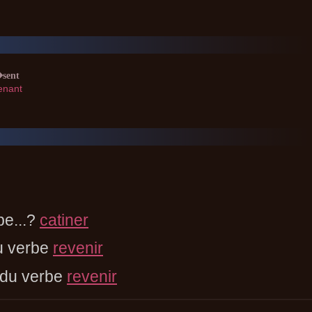
sent
enant
be...?
catiner
u verbe
revenir
 du verbe
revenir