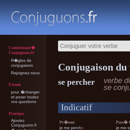
Communaut�
Conjuguons.fr
R�gles de
Conjugaison du 
conjugaison
Rejoignez-nous
verbe d
se percher
Forum
se conj
pour �changer
et poser toutes
vos questions
Indicatif
Pratique
Ajoutez
Pr�sent
Pass�
Conjuguons.fr
je me
perch
e
je me
s