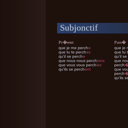
Subjonctif
Pr�sent
Pass�
que je me
perch
e
que je
que tu te
perch
es
que tu 
qu'il se
perch
e
qu'il se
que nous nous
perch
ions
que no
que vous vous
perch
iez
perch
�
qu'ils se
perch
ent
que vo
perch
�
qu'ils s