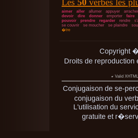
Les
50
verbes les pl
aimer
aller
allumer
appuyer
arrache
devoir
dire
donner
emporter
faire
pouvoir
prendre
regarder
rendre
s'
se couvrir
se moucher
se plaindre
sou
�tre
Copyright 
Droits de reproduction
Valid XHTML 
Conjugaison de se-per
conjugaison du verb
L'utilisation du ser
gratuite et r�se