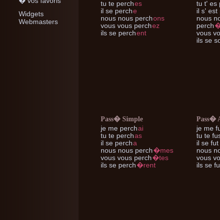
� vos favoris
tu te
perch
es
tu t'
es 
il se
perch
e
il s'
est 
Widgets
nous nous
perch
ons
nous n
Webmasters
vous vous
perch
ez
perch
�
ils se
perch
ent
vous v
ils se
so
Pass� Simple
Pass� 
je me
perch
ai
je me
f
tu te
perch
as
tu te
fu
il se
perch
a
il se
fut
nous nous
perch
�mes
nous n
vous vous
perch
�tes
vous v
ils se
perch
�rent
ils se
fu