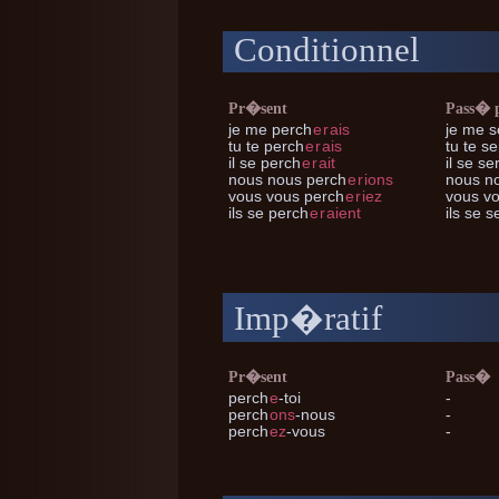
Conditionnel
Pr�sent
Pass� 
je me
perch
e
r
ais
je me
s
tu te
perch
e
r
ais
tu te
se
il se
perch
e
r
ait
il se
ser
nous nous
perch
e
r
ions
nous n
vous vous
perch
e
r
iez
vous v
ils se
perch
e
r
aient
ils se
se
Imp�ratif
Pr�sent
Pass�
perch
e
-toi
-
perch
ons
-nous
-
perch
ez
-vous
-