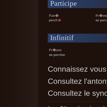
Participe
Pass�
Pr�sen
perch
�
se per
Infinitif
Pr�sent
se percher
Connaissez vous 
Consultez l'ant
Consultez le sy