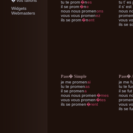
� vos favoris
tu te
prom
�
n
es
tu t'
es 
il se
prom
�
n
e
il s'
est
Widgets
nous nous
promen
ons
nous n
Webmasters
vous vous
promen
ez
prome
ils se
prom
�
n
ent
vous v
ils se
so
Pass� Simple
Pass� 
je me
promen
ai
je me
f
tu te
promen
as
tu te
fu
il se
promen
a
il se
fut
nous nous
promen
�mes
nous n
vous vous
promen
�tes
prome
ils se
promen
�rent
vous v
ils se
fu