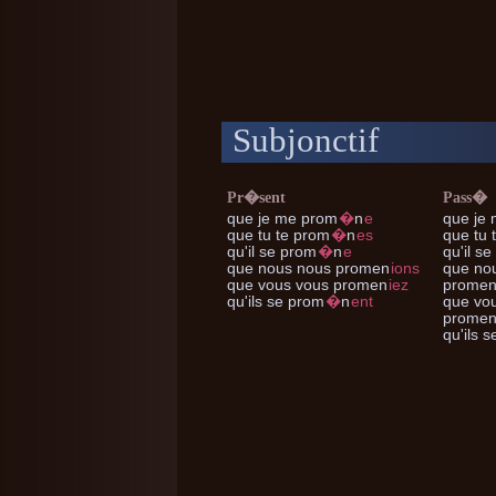
Subjonctif
Pr�sent
Pass�
que je me
prom
�
n
e
que je
que tu te
prom
�
n
es
que tu 
qu'il se
prom
�
n
e
qu'il se
que nous nous
promen
ions
que no
que vous vous
promen
iez
prome
qu'ils se
prom
�
n
ent
que vo
prome
qu'ils s