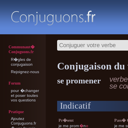
Communaut�
Conjuguons.fr
R�gles de
Conjugaison du
conjugaison
Rejoignez-nous
verbe
se promener
Forum
se co
pour �changer
et poser toutes
vos questions
Indicatif
Pratique
Ajoutez
Pr�sent
Pass�
Conjuguons.fr
je me
prom
�
n
e
je me
s