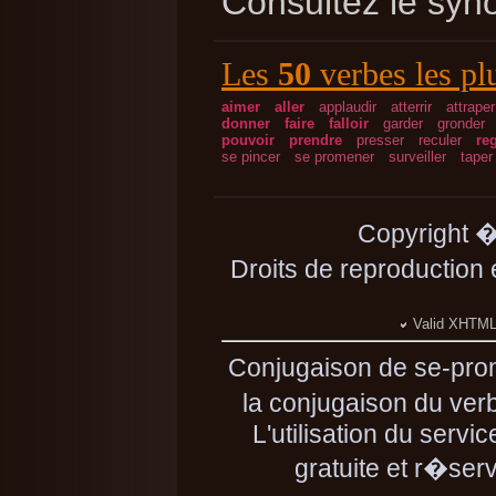
Consultez le sy
Les
50
verbes les pl
aimer
aller
applaudir
atterrir
attraper
donner
faire
falloir
garder
gronder
pouvoir
prendre
presser
reculer
re
se pincer
se promener
surveiller
taper
Copyright 
Droits de reproduction
Valid XHTML 
Conjugaison de se-pro
la conjugaison du ver
L'utilisation du serv
gratuite et r�se