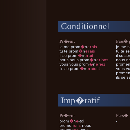
Conditionnel
Pr�sent
Pass� 
je me
prom
�
n
e
r
ais
je me
s
tu te
prom
�
n
e
r
ais
tu te
se
il se
prom
�
n
e
r
ait
il se
ser
nous nous
prom
�
n
e
r
ions
nous n
vous vous
prom
�
n
e
r
iez
prome
ils se
prom
�
n
e
r
aient
vous v
prome
ils se
se
Imp�ratif
Pr�sent
Pass�
prom
�
n
e
-toi
-
promen
ons
-nous
-
promen
ez
-vous
-