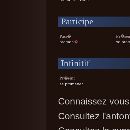
Participe
Pass�
Pr�sen
promen
�
se pro
Infinitif
Pr�sent
se promener
Connaissez vous 
Consultez l'ant