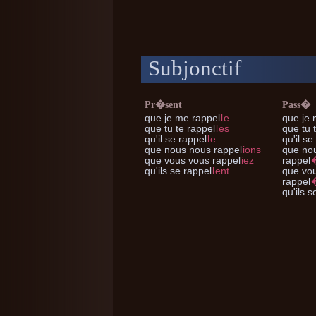
Subjonctif
Pr�sent
Pass�
que je me
rappel
l
e
que je
que tu te
rappel
l
es
que tu 
qu'il se
rappel
l
e
qu'il se
que nous nous
rappel
ions
que no
que vous vous
rappel
iez
rappel
qu'ils se
rappel
l
ent
que vo
rappel
qu'ils s