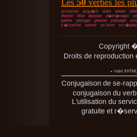
Les
50
verbes les pl
accrocher
acqu�rir
aider
aimer
alle
devoir
dire
donner
d�m�nager
en
parler
partager
passer
patauger
per
s'�corcher
savoir
se laver
se r�gale
Copyright 
Droits de reproduction
Valid XHTML 
Conjugaison de se-rapp
conjugaison du verbe
L'utilisation du serv
gratuite et r�se