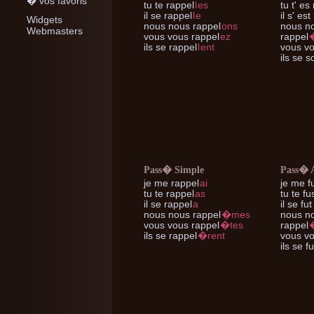
� vos favoris
tu te
rappel
l
es
tu t'
es 
il se
rappel
l
e
il s'
est 
Widgets
nous nous
rappel
ons
nous n
Webmasters
vous vous
rappel
ez
rappel
ils se
rappel
l
ent
vous v
ils se
so
Pass� Simple
Pass� 
je me
rappel
ai
je me
f
tu te
rappel
as
tu te
fu
il se
rappel
a
il se
fut
nous nous
rappel
�mes
nous n
vous vous
rappel
�tes
rappel
ils se
rappel
�rent
vous v
ils se
fu