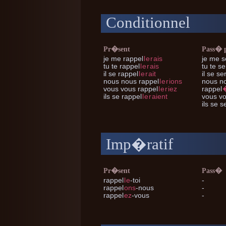
Conditionnel
Pr�sent
Pass� 
je me
rappel
l
e
r
ais
je me
s
tu te
rappel
l
e
r
ais
tu te
ser
il se
rappel
l
e
r
ait
il se
ser
nous nous
rappel
l
e
r
ions
nous n
vous vous
rappel
l
e
r
iez
rappel
ils se
rappel
l
e
r
aient
vous v
ils se
se
Imp�ratif
Pr�sent
Pass�
rappel
l
e
-toi
-
rappel
ons
-nous
-
rappel
ez
-vous
-