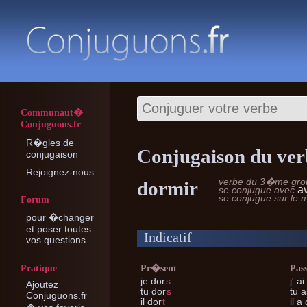
Communaut�
Conjuguons.fr
R�gles de
Conjugaison du ve
conjugaison
Rejoignez-nous
verbe du 3�me gro
dormir
av
se conjugue avec
se conjugue sur le
Forum
pour �changer
et poser toutes
Indicatif
vos questions
Pratique
Pr�sent
Pas
je
dor
s
j'
ai
Ajoutez
tu
dor
s
tu
a
Conjuguons.fr
il
dor
t
il
a 