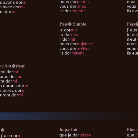
nous
dor
mions
nous
s
avons dor
mi
vous
dor
miez
vous
s
avez dor
mi
ils
dor
maient
ils
ava
nt dor
mi
Pass� Simple
Pass
je
dor
mis
j'
eus 
tu
dor
mis
tu
eus
il
dor
mit
il
eut 
nous
dor
m�mes
nous
vous
dor
m�tes
vous
ils
dor
mirent
ils
eur
ur Ant�rieur
rai dor
mi
uras dor
mi
ra dor
mi
s
aurons dor
mi
s
aurez dor
mi
uront dor
mi
Imparfait
Plus-
s�
que je
dor
misse
que j'
j'
aie dor
mi