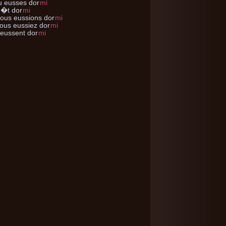
u
eusses dor
mi
�t dor
mi
nous
eussions dor
mi
ous
eussiez dor
mi
eussent dor
mi