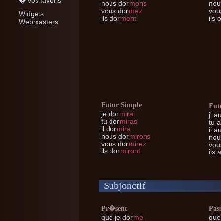
� vos favoris
nous
dor
mons
nou
vous
dor
mez
vou
Widgets
ils
dor
ment
ils
o
Webmasters
Futur Simple
Fut
je
dor
mirai
j'
au
tu
dor
miras
tu
a
il
dor
mira
il
au
nous
dor
mirons
nou
vous
dor
mirez
vou
ils
dor
miront
ils
a
Subjonctif
Pr�sent
Pas
que je
dor
me
que 