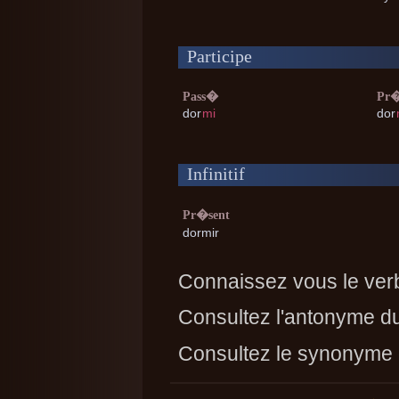
Participe
Pass�
Pr�
dor
mi
dor
Infinitif
Pr�sent
dormir
Connaissez vous le ver
Consultez l'antonyme d
Consultez le synonyme