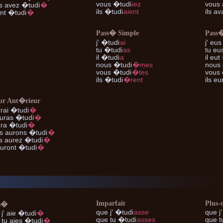
vous
�tudi
iez
vous
s
avez �tudi
�
ils
�tudi
aient
ils
ava
nt �tudi
�
Pass� Simple
Pass
j'
�tudi
ai
j'
eus 
tu
�tudi
as
tu
eus
il
�tudi
a
il
eut 
nous
�tudi
�mes
nous
vous
�tudi
�tes
vous
ils
�tudi
�rent
ils
eur
ur Ant�rieur
rai �tudi
�
uras �tudi
�
ra �tudi
�
s
aurons �tudi
�
s
aurez �tudi
�
uront �tudi
�
Imparfait
Plus-
s�
que j'
�tudi
asse
que j'
j'
aie �tudi
�
que tu
�tudi
asses
que t
 tu
aies �tudi
�