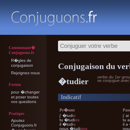
Communaut�
Conjuguons.fr
R�gles de
Conjugaison du ver
conjugaison
Rejoignez-nous
verbe du 1er gro
�tudier
se conjugue ave
Forum
pour �changer
Indicatif
et poser toutes
vos questions
Pr�sent
Pas
Pratique
j'
�tudi
e
j'
ai
tu
�tudi
es
tu
a
Ajoutez
il
�tudi
e
il
a 
Conjuguons.fr
nous
�tudi
ons
nou