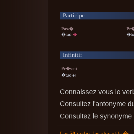
Participe
Pass�
Pr�
�tudi
�
�tu
Infinitif
Pr�sent
�tudier
Connaissez vous le ver
Consultez l'antonyme d
Consultez le synonyme
Les
50
verbes les plus utilis�s