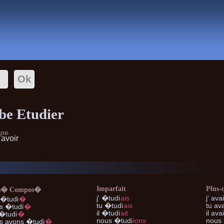
Conjugaison
be Etudier
upe
avoir
c
Imparfait
Plus-
s� Compos�
j'
�tudi
ais
j'
avai
 �tudi
�
tu
�tudi
ais
tu
ava
s �tudi
�
il
�tudi
ait
il
avai
�tudi
�
nous
�tudi
ions
nous
s
avons �tudi
�