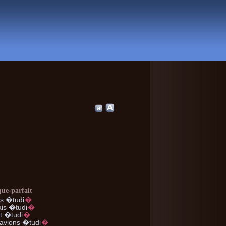
que-parfait
s �tudi
�
is �tudi
�
t �tudi
�
avions �tudi
�