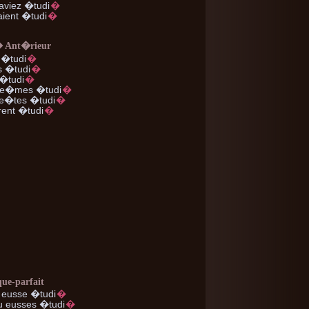
aviez �tudi
�
ient �tudi
�
� Ant�rieur
�tudi
�
 �tudi
�
�tudi
�
e�mes �tudi
�
e�tes �tudi
�
ent �tudi
�
que-parfait
eusse �tudi
�
u
eusses �tudi
�