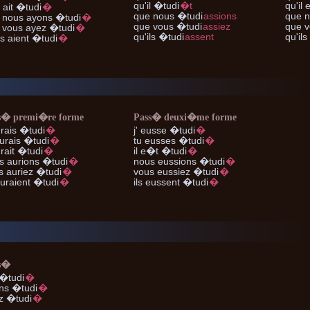
qu'il
�tudi
�t
qu'il
e
l
ait �tudi
�
que nous
�tudi
assions
que 
 nous
ayons �tudi
�
que vous
�tudi
assiez
que v
 vous
ayez �tudi
�
qu'ils
�tudi
assent
qu'ils
ls
aient �tudi
�
s� premi�re forme
Pass� deuxi�me forme
rais �tudi
�
j'
eusse �tudi
�
urais �tudi
�
tu
eusses �tudi
�
rait �tudi
�
il
e�t �tudi
�
s
aurions �tudi
�
nous
eussions �tudi
�
s
auriez �tudi
�
vous
eussiez �tudi
�
uraient �tudi
�
ils
eussent �tudi
�
s�
 �tudi
�
ns �tudi
�
z �tudi
�