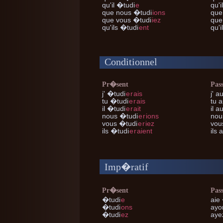
qu'il
�tudi
e
qu'i
que nous
�tudi
ions
que
que vous
�tudi
iez
que
qu'ils
�tudi
ent
qu'i
Conditionnel
Pr�sent
Pas
j'
�tudi
e
r
ais
j'
au
tu
�tudi
e
r
ais
tu
a
il
�tudi
e
r
ait
il
au
nous
�tudi
e
r
ions
nou
vous
�tudi
e
r
iez
vou
ils
�tudi
e
r
aient
ils
a
Imp�ratif
Pr�sent
Pas
�tudi
e
aie
�tudi
ons
ayo
�tudi
ez
aye