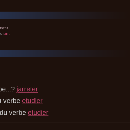
sent
di
ant
be...?
jarreter
u verbe
etudier
 du verbe
etudier