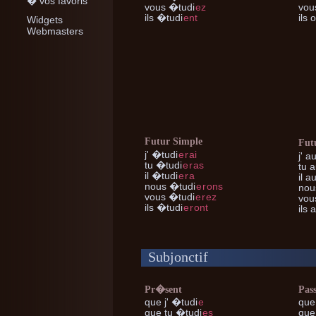
� vos favoris
vous
�tudi
ez
vou
ils
�tudi
ent
ils
o
Widgets
Webmasters
Futur Simple
Fut
j'
�tudi
e
r
ai
j'
au
tu
�tudi
e
r
as
tu
a
il
�tudi
e
r
a
il
au
nous
�tudi
e
r
ons
nou
vous
�tudi
e
r
ez
vou
ils
�tudi
e
r
ont
ils
a
Subjonctif
Pr�sent
Pas
que j'
�tudi
e
que 
que tu
�tudi
es
que