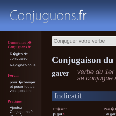
Communaut�
Conjuguons.fr
R�gles de
Conjugaison du
conjugaison
Rejoignez-nous
verbe du 1er
garer
Forum
se conjugue
pour �changer
et poser toutes
vos questions
Indicatif
Pratique
Ajoutez
Pr�sent
Pass�
Conjuguons.fr
je
gar
e
j'
ai gar