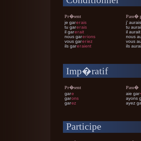
Conditionnel
Pr�sent
Pass� 
je
gar
e
r
ais
j'
aurais
tu
gar
e
r
ais
tu
aurai
il
gar
e
r
ait
il
aurait
nous
gar
e
r
ions
nous
au
vous
gar
e
r
iez
vous
au
ils
gar
e
r
aient
ils
aurai
Imp�ratif
Pr�sent
Pass�
gar
e
aie gar
gar
ons
ayons 
gar
ez
ayez g
Participe