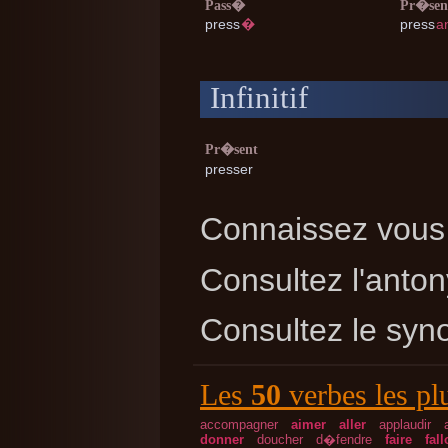
Pass�
Pr�sen
press
�
press
a
Infinitif
Pr�sent
presser
Connaissez vous 
Consultez l'ant
Consultez le sy
Les
50
verbes les pl
accompagner
aimer
aller
applaudir
donner
doucher
d�fendre
faire
fall