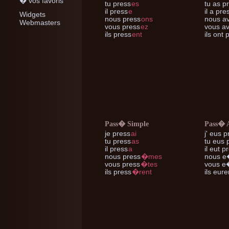
� vos favoris
tu
press
es
tu
as p
il
press
e
il
a pre
Widgets
nous
press
ons
nous
av
Webmasters
vous
press
ez
vous
av
ils
press
ent
ils
ont p
Pass� Simple
Pass� 
je
press
ai
j'
eus p
tu
press
as
tu
eus 
il
press
a
il
eut pr
nous
press
�mes
nous
e�
vous
press
�tes
vous
e�
ils
press
�rent
ils
euren