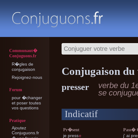
Communaut�
Conjuguons.fr
R�gles de
Conjugaison du 
conjugaison
Rejoignez-nous
verbe du 1
presser
Forum
se conjugu
pour �changer
et poser toutes
vos questions
Indicatif
Pratique
Ajoutez
Pr�sent
Pass�
Conjuguons.fr
je
press
e
j'
ai pre