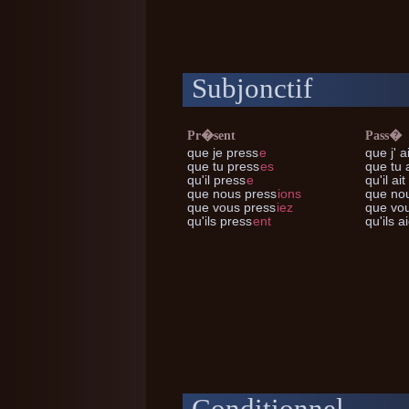
Subjonctif
Pr�sent
Pass�
que je
press
e
que j'
ai
que tu
press
es
que tu
a
qu'il
press
e
qu'il
ait
que nous
press
ions
que no
que vous
press
iez
que vo
qu'ils
press
ent
qu'ils
ai