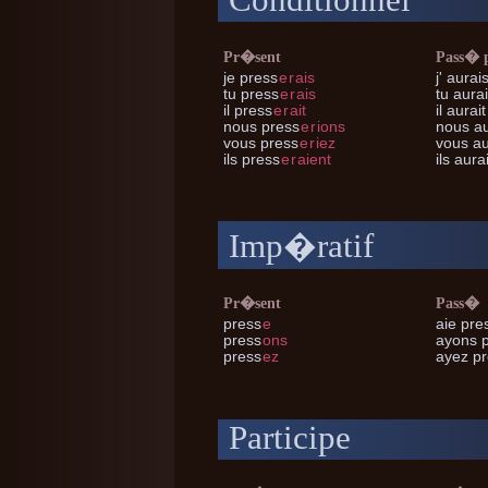
Conditionnel
Pr�sent
Pass� 
je
press
e
r
ais
j'
aurais
tu
press
e
r
ais
tu
aurai
il
press
e
r
ait
il
aurait
nous
press
e
r
ions
nous
au
vous
press
e
r
iez
vous
au
ils
press
e
r
aient
ils
aurai
Imp�ratif
Pr�sent
Pass�
press
e
aie pre
press
ons
ayons 
press
ez
ayez p
Participe