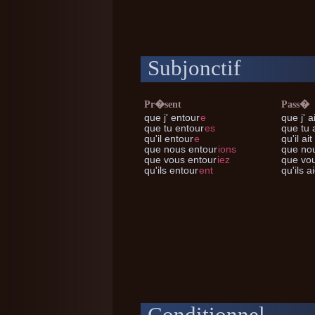
Subjonctif
Pr�sent
Pass�
que j'
entour
e
que j'
ai
que tu
entour
es
que tu
a
qu'il
entour
e
qu'il
ait
que nous
entour
ions
que no
que vous
entour
iez
que vo
qu'ils
entour
ent
qu'ils
ai