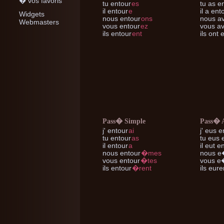
� vos favoris
tu
entour
es
tu
as en
il
entour
e
il
a ent
Widgets
nous
entour
ons
nous
av
Webmasters
vous
entour
ez
vous
av
ils
entour
ent
ils
ont e
Pass� Simple
Pass� 
j'
entour
ai
j'
eus e
tu
entour
as
tu
eus e
il
entour
a
il
eut en
nous
entour
�mes
nous
e�
vous
entour
�tes
vous
e�
ils
entour
�rent
ils
euren