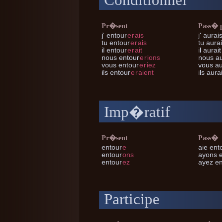
Conditionnel
Pr�sent
Pass� 
j'
entour
e
r
ais
j'
aurais
tu
entour
e
r
ais
tu
aurai
il
entour
e
r
ait
il
aurait
nous
entour
e
r
ions
nous
au
vous
entour
e
r
iez
vous
au
ils
entour
e
r
aient
ils
aurai
Imp�ratif
Pr�sent
Pass�
entour
e
aie ent
entour
ons
ayons 
entour
ez
ayez en
Participe