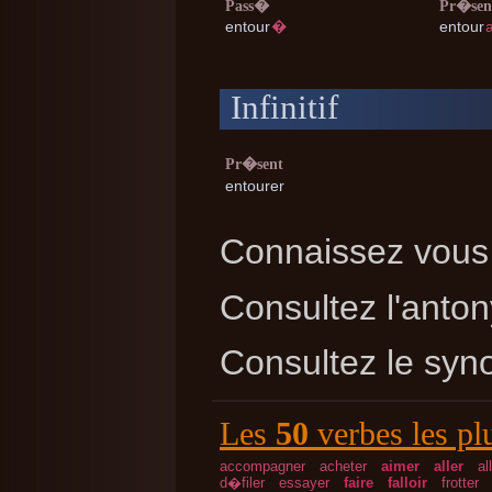
Pass�
Pr�sen
entour
�
entour
Infinitif
Pr�sent
entourer
Connaissez vous 
Consultez l'ant
Consultez le sy
Les
50
verbes les pl
accompagner
acheter
aimer
aller
al
d�filer
essayer
faire
falloir
frotter