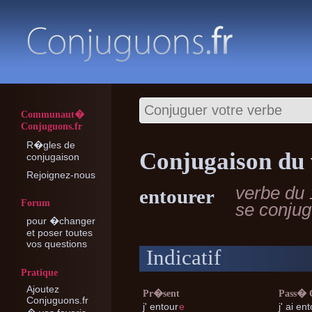
Communaut�
Conjuguons.fr
R�gles de
Conjugaison du 
conjugaison
Rejoignez-nous
verbe du 
entourer
Forum
se conju
pour �changer
et poser toutes
vos questions
Indicatif
Pratique
Ajoutez
Pr�sent
Pass�
Conjuguons.fr
j'
entour
e
j'
ai ent