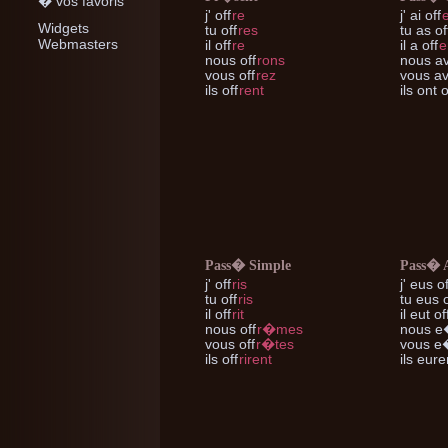
� vos favoris
j'
off
re
j'
ai off
e
Widgets
tu
off
res
tu
as of
Webmasters
il
off
re
il
a off
e
nous
off
rons
nous
av
vous
off
rez
vous
av
ils
off
rent
ils
ont o
Pass� Simple
Pass� 
j'
off
ris
j'
eus of
tu
off
ris
tu
eus o
il
off
rit
il
eut of
nous
off
r�mes
nous
e�
vous
off
r�tes
vous
e�
ils
off
rirent
ils
euren