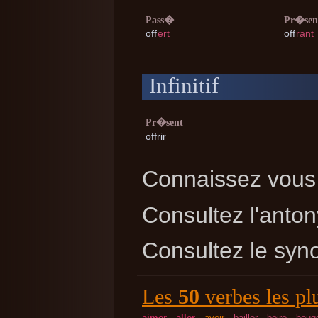
Pass�
Pr�sen
off
ert
off
rant
Infinitif
Pr�sent
offrir
Connaissez vous 
Consultez l'ant
Consultez le sy
Les
50
verbes les pl
aimer
aller
avoir
bailler
boire
boug