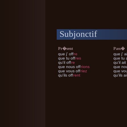
Subjonctif
Pr�sent
Pass�
que j'
off
re
que j'
ai
que tu
off
res
que tu
a
qu'il
off
re
qu'il
ait 
que nous
off
rions
que no
que vous
off
riez
que vo
qu'ils
off
rent
qu'ils
ai