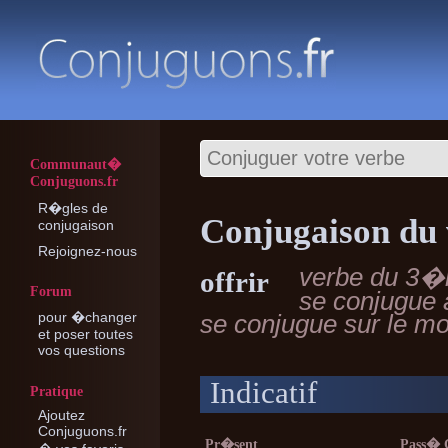
Communaut�
Conjuguons.fr
R�gles de
Conjugaison du 
conjugaison
Rejoignez-nous
verbe du 3�
offrir
Forum
se conjugue
pour �changer
se conjugue sur le 
et poser toutes
vos questions
Indicatif
Pratique
Ajoutez
Conjuguons.fr
Pr�sent
Pass�