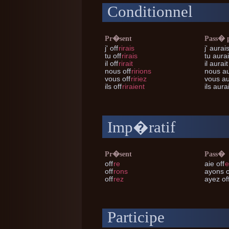
Conditionnel
Pr�sent
Pass� 
j'
off
rirais
j'
aurais
tu
off
rirais
tu
aurai
il
off
rirait
il
aurait 
nous
off
ririons
nous
au
vous
off
ririez
vous
au
ils
off
riraient
ils
aurai
Imp�ratif
Pr�sent
Pass�
off
re
aie off
e
off
rons
ayons o
off
rez
ayez of
Participe