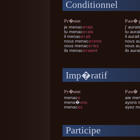
Conditionnel
Pr�sent
Pass� 
je
menac
e
r
ais
j'
aurai
tu
menac
e
r
ais
tu
aura
il
menac
e
r
ait
il
aurai
nous
menac
e
r
ions
nous
au
vous
menac
e
r
iez
vous
au
ils
menac
e
r
aient
ils
aura
Imp�ratif
Pr�sent
Pass�
menac
e
aie me
mena
�
ons
ayons 
menac
ez
ayez m
Participe