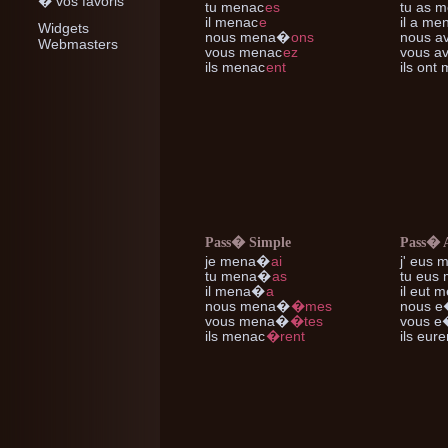
� vos favoris
tu
menac
es
tu
as m
il
menac
e
il
a me
Widgets
nous
mena
�
ons
nous
av
Webmasters
vous
menac
ez
vous
av
ils
menac
ent
ils
ont 
Pass� Simple
Pass� 
je
mena
�
ai
j'
eus m
tu
mena
�
as
tu
eus 
il
mena
�
a
il
eut m
nous
mena
�
�mes
nous
e
vous
mena
�
�tes
vous
e�
ils
menac
�rent
ils
eure