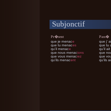
Subjonctif
Pr�sent
Pass�
que je
menac
e
que j'
a
que tu
menac
es
que tu
a
qu'il
menac
e
qu'il
ait
que nous
menac
ions
que no
que vous
menac
iez
que vo
qu'ils
menac
ent
qu'ils
ai