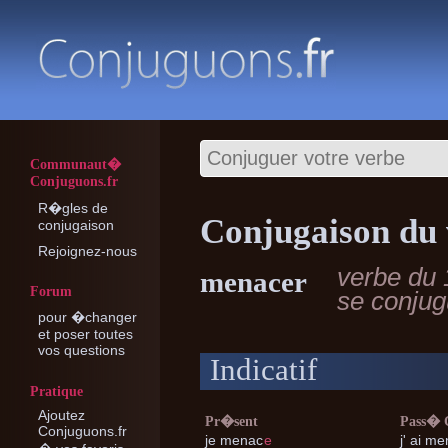
Communaut�
Conjuguons.fr
R�gles de
Conjugaison du
conjugaison
Rejoignez-nous
verbe du 
menacer
Forum
se conju
pour �changer
et poser toutes
vos questions
Indicatif
Pratique
Ajoutez
Pr�sent
Pass�
Conjuguons.fr
je
menac
e
j'
ai me