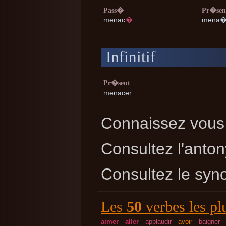
Pass�
Pr�sen
menac
�
mena
Infinitif
Pr�sent
menacer
Connaissez vous 
Consultez l'ant
Consultez le sy
Les
50
verbes les pl
aimer
aller
applaudir
avoir
baigner