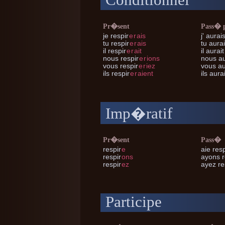
Conditionnel
Pr�sent
Pass� 
je
respir
e
r
ais
j'
aurais
tu
respir
e
r
ais
tu
aurai
il
respir
e
r
ait
il
aurait
nous
respir
e
r
ions
nous
au
vous
respir
e
r
iez
vous
au
ils
respir
e
r
aient
ils
aurai
Imp�ratif
Pr�sent
Pass�
respir
e
aie resp
respir
ons
ayons r
respir
ez
ayez re
Participe