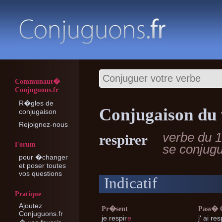
Communaut�
Conjuguons.fr
R�gles de
Conjugaison du 
conjugaison
Rejoignez-nous
verbe du 
respirer
Forum
se conjug
pour �changer
et poser toutes
vos questions
Indicatif
Pratique
Ajoutez
Pr�sent
Pass�
Conjuguons.fr
je
respir
e
j'
ai res