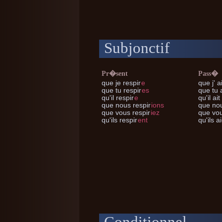
Subjonctif
Pr�sent
Pass�
que je
respir
e
que j'
ai
que tu
respir
es
que tu
a
qu'il
respir
e
qu'il
ait
que nous
respir
ions
que no
que vous
respir
iez
que vo
qu'ils
respir
ent
qu'ils
ai