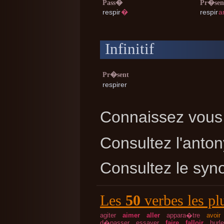
Pass�
Pr�sen
respir
�
respir
a
Infinitif
Pr�sent
respirer
Connaissez vous 
Consultez l'ant
Consultez le sy
Les
50
verbes les pl
agiter
aimer
aller
appara�tre
avoir
d�passer
essayer
faire
falloir
hurle