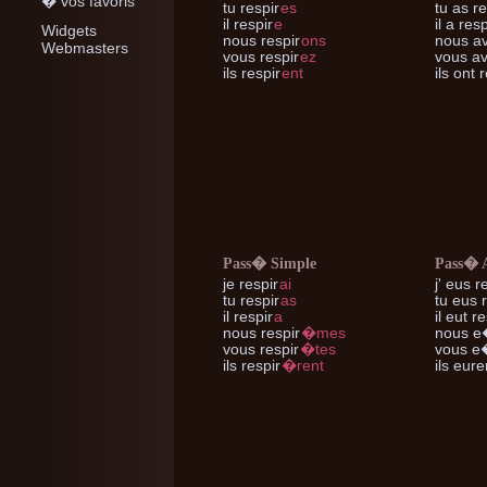
� vos favoris
tu
respir
es
tu
as re
il
respir
e
il
a resp
Widgets
nous
respir
ons
nous
av
Webmasters
vous
respir
ez
vous
av
ils
respir
ent
ils
ont r
Pass� Simple
Pass� 
je
respir
ai
j'
eus re
tu
respir
as
tu
eus r
il
respir
a
il
eut re
nous
respir
�mes
nous
e�
vous
respir
�tes
vous
e�
ils
respir
�rent
ils
euren