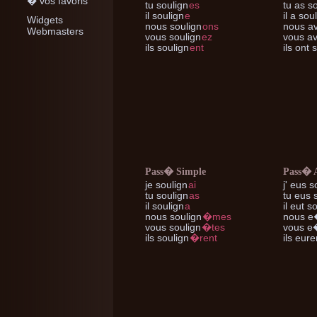
� vos favoris
tu
soulign
es
tu
as so
il
soulign
e
il
a soul
Widgets
nous
soulign
ons
nous
av
Webmasters
vous
soulign
ez
vous
av
ils
soulign
ent
ils
ont s
Pass� Simple
Pass� 
je
soulign
ai
j'
eus so
tu
soulign
as
tu
eus s
il
soulign
a
il
eut so
nous
soulign
�mes
nous
e�
vous
soulign
�tes
vous
e�
ils
soulign
�rent
ils
euren