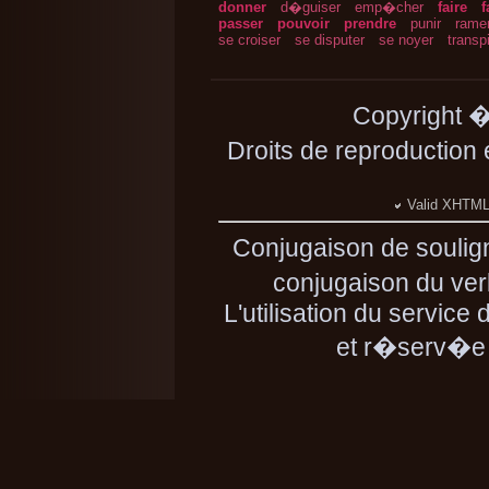
donner
d�guiser
emp�cher
faire
f
passer
pouvoir
prendre
punir
rame
se croiser
se disputer
se noyer
transpi
Copyright 
Droits de reproduction
Valid XHTML 
Conjugaison de soulig
conjugaison du verb
L'utilisation du service
et r�serv�e 