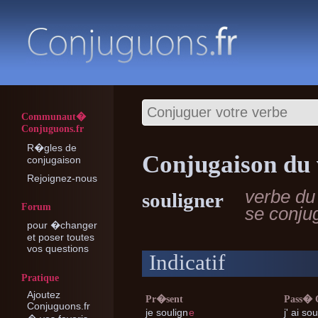
Communaut�
Conjuguons.fr
R�gles de
Conjugaison du 
conjugaison
Rejoignez-nous
verbe du
souligner
Forum
se conju
pour �changer
et poser toutes
vos questions
Indicatif
Pratique
Ajoutez
Pr�sent
Pass�
Conjuguons.fr
je
soulign
e
j'
ai sou