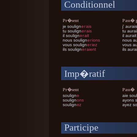
Conditionnel
Pr�sent
Pass� 
je
soulign
e
r
ais
j'
aurais
tu
soulign
e
r
ais
tu
aurai
il
soulign
e
r
ait
il
aurait
nous
soulign
e
r
ions
nous
au
vous
soulign
e
r
iez
vous
au
ils
soulign
e
r
aient
ils
aurai
Imp�ratif
Pr�sent
Pass�
soulign
e
aie sou
soulign
ons
ayons s
soulign
ez
ayez so
Participe