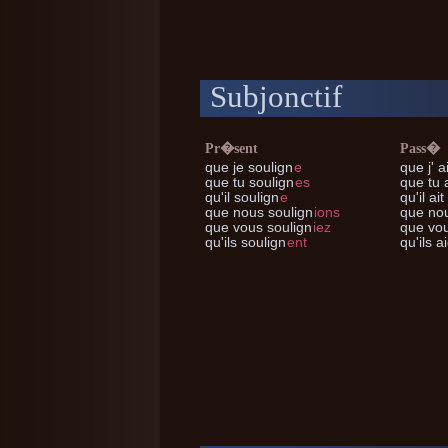
Subjonctif
Pr�sent
Pass�
que je
soulign
e
que j'
ai
que tu
soulign
es
que tu
a
qu'il
soulign
e
qu'il
ait
que nous
soulign
ions
que no
que vous
soulign
iez
que vo
qu'ils
soulign
ent
qu'ils
ai