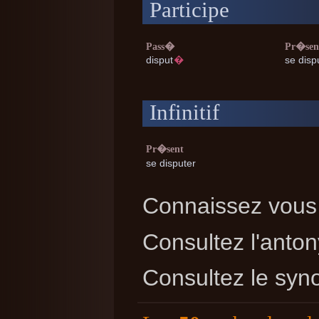
Participe
Pass�
Pr�sen
disput
�
se disp
Infinitif
Pr�sent
se disputer
Connaissez vous 
Consultez l'ant
Consultez le sy