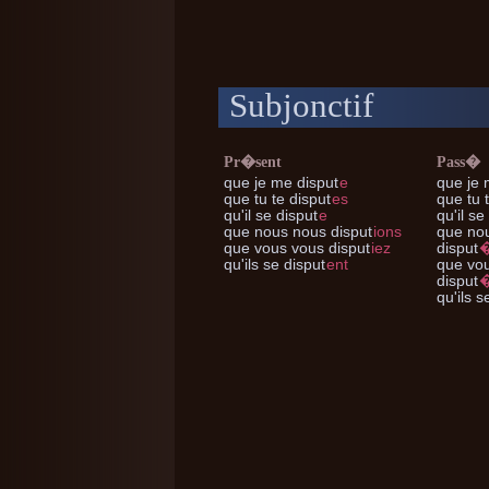
Subjonctif
Pr�sent
Pass�
que je me
disput
e
que je
que tu te
disput
es
que tu 
qu'il se
disput
e
qu'il se
que nous nous
disput
ions
que no
que vous vous
disput
iez
disput
qu'ils se
disput
ent
que vo
disput
qu'ils s