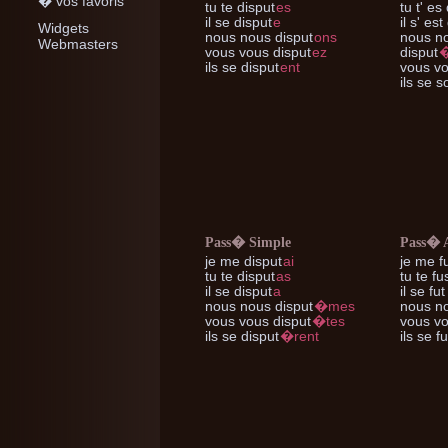
� vos favoris
tu te
disput
es
tu t'
es 
il se
disput
e
il s'
est 
Widgets
nous nous
disput
ons
nous n
Webmasters
vous vous
disput
ez
disput
ils se
disput
ent
vous v
ils se
so
Pass� Simple
Pass� 
je me
disput
ai
je me
fu
tu te
disput
as
tu te
fus
il se
disput
a
il se
fut
nous nous
disput
�mes
nous n
vous vous
disput
�tes
vous v
ils se
disput
�rent
ils se
fu