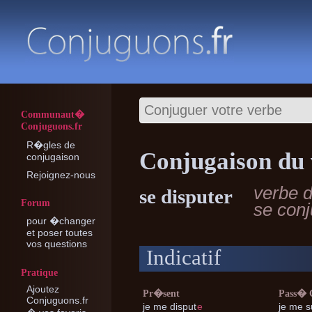
Communaut�
Conjuguons.fr
R�gles de
Conjugaison du 
conjugaison
Rejoignez-nous
verbe 
se disputer
Forum
se con
pour �changer
et poser toutes
vos questions
Indicatif
Pratique
Ajoutez
Pr�sent
Pass�
Conjuguons.fr
je me
disput
e
je me
su