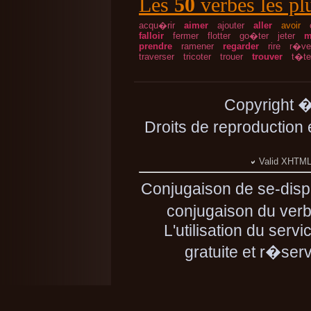
Les
50
verbes les pl
acqu�rir
aimer
ajouter
aller
avoir
falloir
fermer
flotter
go�ter
jeter
m
prendre
ramener
regarder
rire
r�ve
traverser
tricoter
trouer
trouver
t�te
Copyright 
Droits de reproduction
Valid XHTML 
Conjugaison de se-disp
conjugaison du verbe
L'utilisation du serv
gratuite et r�se