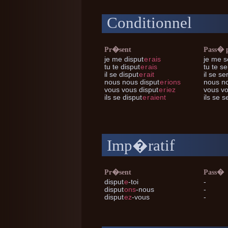
Conditionnel
Pr�sent
Pass� 
je me
disput
e
r
ais
je me
se
tu te
disput
e
r
ais
tu te
ser
il se
disput
e
r
ait
il se
ser
nous nous
disput
e
r
ions
nous n
vous vous
disput
e
r
iez
vous v
ils se
disput
e
r
aient
ils se
se
Imp�ratif
Pr�sent
Pass�
disput
e
-toi
-
disput
ons
-nous
-
disput
ez
-vous
-