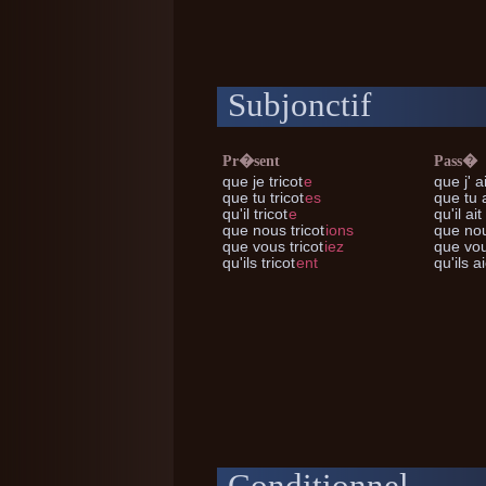
Subjonctif
Pr�sent
Pass�
que je
tricot
e
que j'
ai
que tu
tricot
es
que tu
a
qu'il
tricot
e
qu'il
ait 
que nous
tricot
ions
que no
que vous
tricot
iez
que vo
qu'ils
tricot
ent
qu'ils
ai