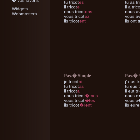
� vos favoris
tu
tricot
es
tu
as tri
il
tricot
e
il
a trico
Widgets
nous
tricot
ons
nous
av
Webmasters
vous
tricot
ez
vous
av
ils
tricot
ent
ils
ont t
Pass� Simple
Pass� 
je
tricot
ai
j'
eus tr
tu
tricot
as
tu
eus t
il
tricot
a
il
eut tri
nous
tricot
�mes
nous
e�
vous
tricot
�tes
vous
e�
ils
tricot
�rent
ils
euren