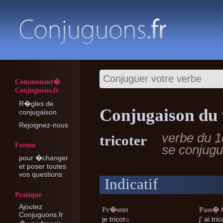
Communaut�
Conjuguons.fr
R�gles de
Conjugaison du 
conjugaison
Rejoignez-nous
verbe du 1
tricoter
Forum
se conjug
pour �changer
et poser toutes
vos questions
Indicatif
Pratique
Ajoutez
Pr�sent
Pass�
Conjuguons.fr
je
tricot
e
j'
ai tric