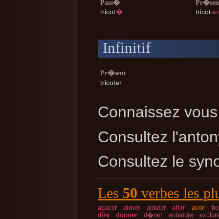
Pass�
Pr�sen
tricot
�
tricot
an
Infinitif
Pr�sent
tricoter
Connaissez vous 
Consultez l'ant
Consultez le sy
Les
50
verbes les pl
agacer
aimer
ajouter
aller
avoir
bo
dire
donner
d�ner
entendre
exclur