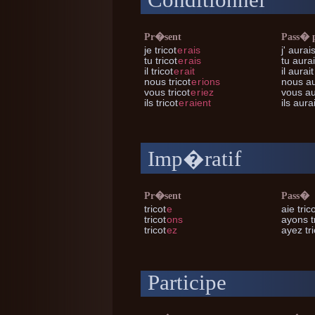
Conditionnel
Pr�sent
Pass� 
je
tricot
e
r
ais
j'
aurais 
tu
tricot
e
r
ais
tu
aurais
il
tricot
e
r
ait
il
aurait 
nous
tricot
e
r
ions
nous
au
vous
tricot
e
r
iez
vous
aur
ils
tricot
e
r
aient
ils
aurai
Imp�ratif
Pr�sent
Pass�
tricot
e
aie tric
tricot
ons
ayons t
tricot
ez
ayez tri
Participe