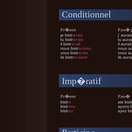
Conditionnel
Pr�sent
Pass� 
je
bistr
e
r
ais
j'
aurais
tu
bistr
e
r
ais
tu
aurai
il
bistr
e
r
ait
il
aurait 
nous
bistr
e
r
ions
nous
au
vous
bistr
e
r
iez
vous
au
ils
bistr
e
r
aient
ils
aurai
Imp�ratif
Pr�sent
Pass�
bistr
e
aie bist
bistr
ons
ayons b
bistr
ez
ayez bi