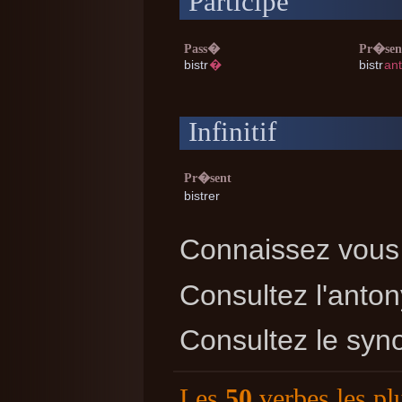
Participe
Pass�
Pr�sen
bistr
�
bistr
ant
Infinitif
Pr�sent
bistrer
Connaissez vous 
Consultez l'ant
Consultez le sy
Les
50
verbes les pl