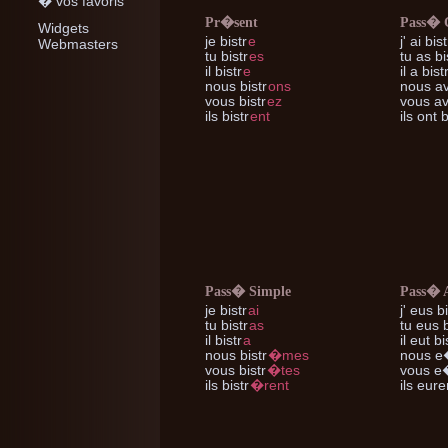
� vos favoris
Pr�sent
Pass�
Widgets
je
bistr
e
j'
ai bist
Webmasters
tu
bistr
es
tu
as bi
il
bistr
e
il
a bist
nous
bistr
ons
nous
av
vous
bistr
ez
vous
av
ils
bistr
ent
ils
ont b
Pass� Simple
Pass� 
je
bistr
ai
j'
eus bi
tu
bistr
as
tu
eus b
il
bistr
a
il
eut bi
nous
bistr
�mes
nous
e�
vous
bistr
�tes
vous
e�
ils
bistr
�rent
ils
euren