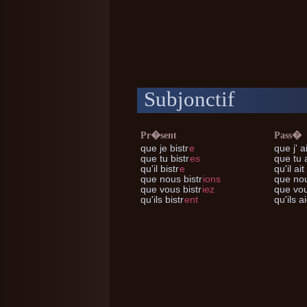
Subjonctif
Pr�sent
Pass�
que je
bistr
e
que j'
ai
que tu
bistr
es
que tu
a
qu'il
bistr
e
qu'il
ait 
que nous
bistr
ions
que no
que vous
bistr
iez
que vo
qu'ils
bistr
ent
qu'ils
ai