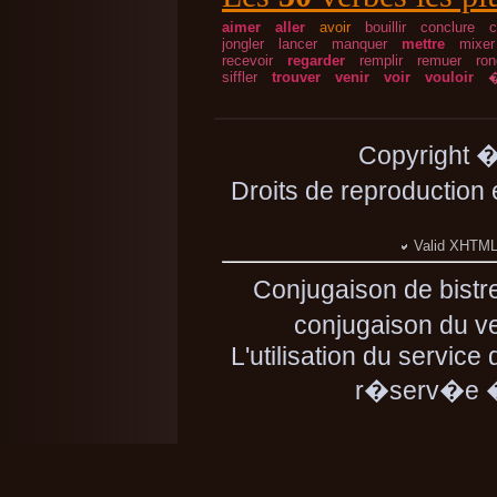
aimer
aller
avoir
bouillir
conclure
c
jongler
lancer
manquer
mettre
mixer
recevoir
regarder
remplir
remuer
ron
siffler
trouver
venir
voir
vouloir
�
Copyright 
Droits de reproduction
Valid XHTML 
Conjugaison de bistr
conjugaison du ver
L'utilisation du service
r�serv�e � 