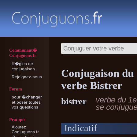
Communaut�
Conjuguons.fr
R�gles de
conjugaison
Conjugaison du
Rejoignez-nous
verbe Bistrer
Forum
pour �changer
verbe du 1e
bistrer
et poser toutes
se conjugu
vos questions
Pratique
Indicatif
Ajoutez
Conjuguons.fr