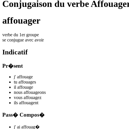
Conjugaison du verbe Affouage
affouager
verbe du 1er groupe
se conjugue avec
avoir
Indicatif
Pr�sent
j'
affouag
e
tu
affouag
es
il
affouag
e
nous
affoua
ge
ons
vous
affouag
ez
ils
affouag
ent
Pass� Compos�
j'
ai affouag
�