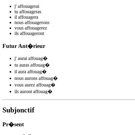
j'
affouag
e
r
ai
tu
affouag
e
r
as
il
affouag
e
r
a
nous
affouag
e
r
ons
vous
affouag
e
r
ez
ils
affouag
e
r
ont
Futur Ant�rieur
j'
aurai affouag
�
tu
auras affouag
�
il
aura affouag
�
nous
aurons affouag
�
vous
aurez affouag
�
ils
auront affouag
�
Subjonctif
Pr�sent