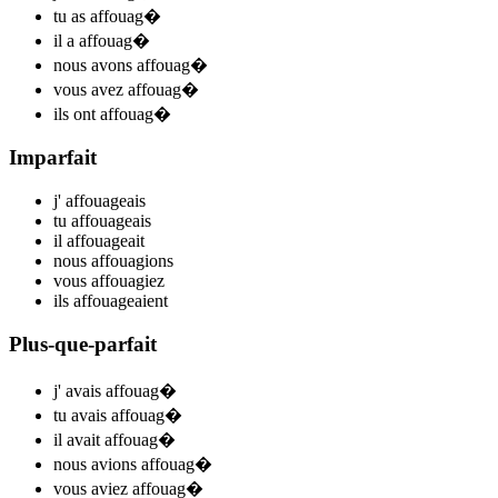
tu
as affouag
�
il
a affouag
�
nous
avons affouag
�
vous
avez affouag
�
ils
ont affouag
�
Imparfait
j'
affoua
ge
ais
tu
affoua
ge
ais
il
affoua
ge
ait
nous
affouag
ions
vous
affouag
iez
ils
affoua
ge
aient
Plus-que-parfait
j'
avais affouag
�
tu
avais affouag
�
il
avait affouag
�
nous
avions affouag
�
vous
aviez affouag
�