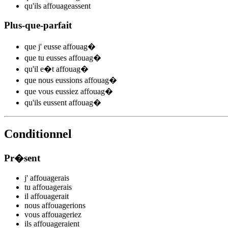
qu'ils
affoua
ge
assent
Plus-que-parfait
que j'
eusse affouag
�
que tu
eusses affouag
�
qu'il
e�t affouag
�
que nous
eussions affouag
�
que vous
eussiez affouag
�
qu'ils
eussent affouag
�
Conditionnel
Pr�sent
j'
affouag
e
r
ais
tu
affouag
e
r
ais
il
affouag
e
r
ait
nous
affouag
e
r
ions
vous
affouag
e
r
iez
ils
affouag
e
r
aient