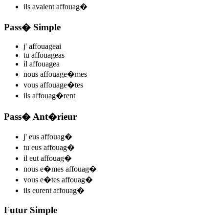
ils
avaient affouag
�
Pass� Simple
j'
affoua
ge
ai
tu
affoua
ge
as
il
affoua
ge
a
nous
affoua
ge
�mes
vous
affoua
ge
�tes
ils
affouag
�rent
Pass� Ant�rieur
j'
eus affouag
�
tu
eus affouag
�
il
eut affouag
�
nous
e�mes affouag
�
vous
e�tes affouag
�
ils
eurent affouag
�
Futur Simple