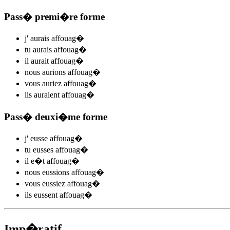
Pass� premi�re forme
j'
aurais affouag
�
tu
aurais affouag
�
il
aurait affouag
�
nous
aurions affouag
�
vous
auriez affouag
�
ils
auraient affouag
�
Pass� deuxi�me forme
j'
eusse affouag
�
tu
eusses affouag
�
il
e�t affouag
�
nous
eussions affouag
�
vous
eussiez affouag
�
ils
eussent affouag
�
Imp�ratif