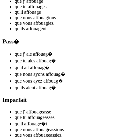
que j'
affouag
e
que tu
affouag
es
qu'il
affouag
e
que nous
affouag
ions
que vous
affouag
iez
qu'ils
affouag
ent
Pass�
que j'
aie affouag
�
que tu
aies affouag
�
qu'il
ait affouag
�
que nous
ayons affouag
�
que vous
ayez affouag
�
qu'ils
aient affouag
�
Imparfait
que j'
affoua
ge
asse
que tu
affoua
ge
asses
qu'il
affoua
ge
�t
que nous
affoua
ge
assions
que vous
affoua
ge
assiez