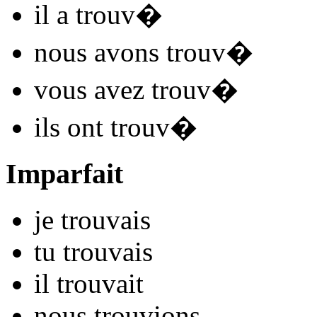
il
a trouv
�
nous
avons trouv
�
vous
avez trouv
�
ils
ont trouv
�
Imparfait
je
trouv
ais
tu
trouv
ais
il
trouv
ait
nous
trouv
ions