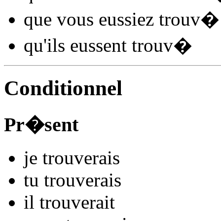
que vous
eussiez trouv
�
qu'ils
eussent trouv
�
Conditionnel
Pr�sent
je
trouv
e
r
ais
tu
trouv
e
r
ais
il
trouv
e
r
ait