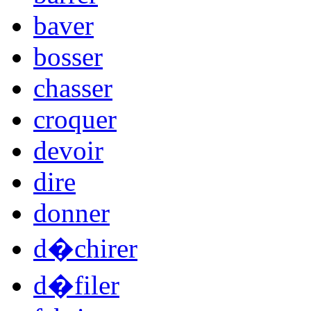
baver
bosser
chasser
croquer
devoir
dire
donner
d�chirer
d�filer