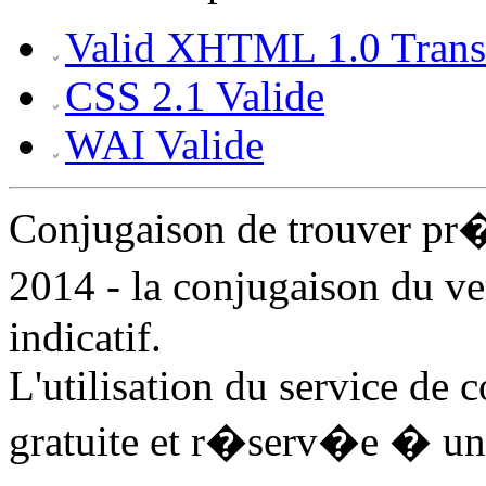
Valid XHTML 1.0 Transi
CSS 2.1 Valide
WAI Valide
Conjugaison de trouver pr
2014 - la conjugaison du v
indicatif.
L'utilisation du service de 
gratuite et r�serv�e � un 