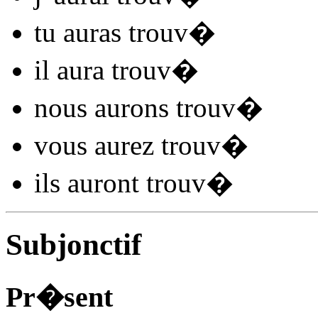
tu
auras trouv
�
il
aura trouv
�
nous
aurons trouv
�
vous
aurez trouv
�
ils
auront trouv
�
Subjonctif
Pr�sent