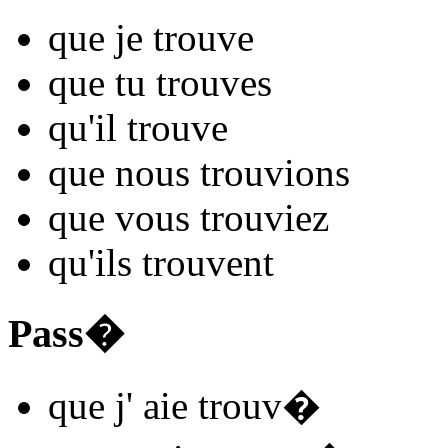
que je
trouv
e
que tu
trouv
es
qu'il
trouv
e
que nous
trouv
ions
que vous
trouv
iez
qu'ils
trouv
ent
Pass�
que j'
aie trouv
�