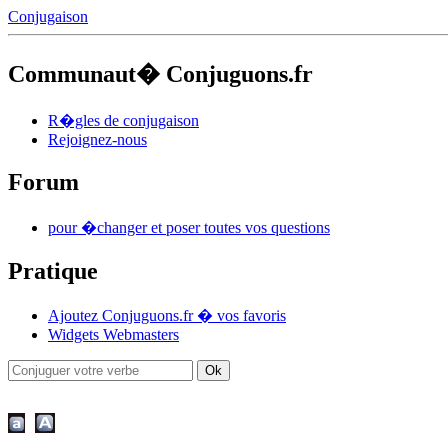
Conjugaison
Communaut� Conjuguons.fr
R�gles de conjugaison
Rejoignez-nous
Forum
pour �changer et poser toutes vos questions
Pratique
Ajoutez Conjuguons.fr � vos favoris
Widgets Webmasters