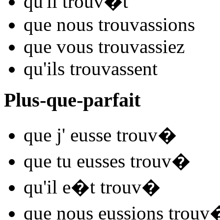
qu'il
trouv
�t
que nous
trouv
assions
que vous
trouv
assiez
qu'ils
trouv
assent
Plus-que-parfait
que j'
eusse trouv
�
que tu
eusses trouv
�
qu'il
e�t trouv
�
que nous
eussions trouv