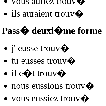
vous
auriez trouv
�
ils
auraient trouv
�
Pass� deuxi�me forme
j'
eusse trouv
�
tu
eusses trouv
�
il
e�t trouv
�
nous
eussions trouv
�
vous
eussiez trouv
�