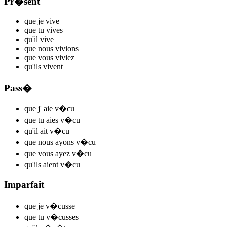
Pr�sent
que je
v
ive
que tu
v
ives
qu'il
v
ive
que nous
v
ivions
que vous
v
iviez
qu'ils
v
ivent
Pass�
que j'
aie v
�cu
que tu
aies v
�cu
qu'il
ait v
�cu
que nous
ayons v
�cu
que vous
ayez v
�cu
qu'ils
aient v
�cu
Imparfait
que je
v
�cusse
que tu
v
�cusses