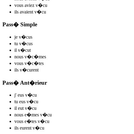
vous
aviez v
�cu
ils
avaient v
�cu
Pass� Simple
je
v
�cus
tu
v
�cus
il
v
�cut
nous
v
�c�mes
vous
v
�c�tes
ils
v
�curent
Pass� Ant�rieur
j'
eus v
�cu
tu
eus v
�cu
il
eut v
�cu
nous
e�mes v
�cu
vous
e�tes v
�cu
ils
eurent v
�cu