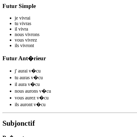
Futur Simple
je
v
ivrai
tu
v
ivras
il
v
ivra
nous
v
ivrons
vous
v
ivrez
ils
v
ivront
Futur Ant�rieur
j'
aurai v
�cu
tu
auras v
�cu
il
aura v
�cu
nous
aurons v
�cu
vous
aurez v
�cu
ils
auront v
�cu
Subjonctif