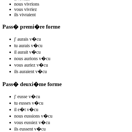
nous
v
ivrions
vous
v
ivriez
ils
v
ivraient
Pass� premi�re forme
j'
aurais v
�cu
tu
aurais v
�cu
il
aurait v
�cu
nous
aurions v
�cu
vous
auriez v
�cu
ils
auraient v
�cu
Pass� deuxi�me forme
j'
eusse v
�cu
tu
eusses v
�cu
il
e�t v
�cu
nous
eussions v
�cu
vous
eussiez v
�cu
ils
eussent v
�cu