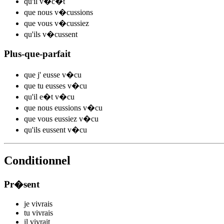
qu'il
v
�c�t
que nous
v
�cussions
que vous
v
�cussiez
qu'ils
v
�cussent
Plus-que-parfait
que j'
eusse v
�cu
que tu
eusses v
�cu
qu'il
e�t v
�cu
que nous
eussions v
�cu
que vous
eussiez v
�cu
qu'ils
eussent v
�cu
Conditionnel
Pr�sent
je
v
ivrais
tu
v
ivrais
il
v
ivrait