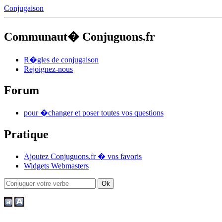
Conjugaison
Communaut� Conjuguons.fr
R�gles de conjugaison
Rejoignez-nous
Forum
pour �changer et poser toutes vos questions
Pratique
Ajoutez Conjuguons.fr � vos favoris
Widgets Webmasters