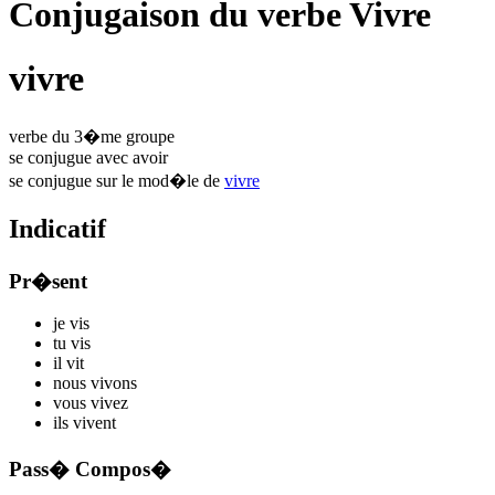
Conjugaison du verbe Vivre
vivre
verbe du 3�me groupe
se conjugue avec
avoir
se conjugue sur le mod�le de
vivre
Indicatif
Pr�sent
je
v
is
tu
v
is
il
v
it
nous
v
ivons
vous
v
ivez
ils
v
ivent
Pass� Compos�