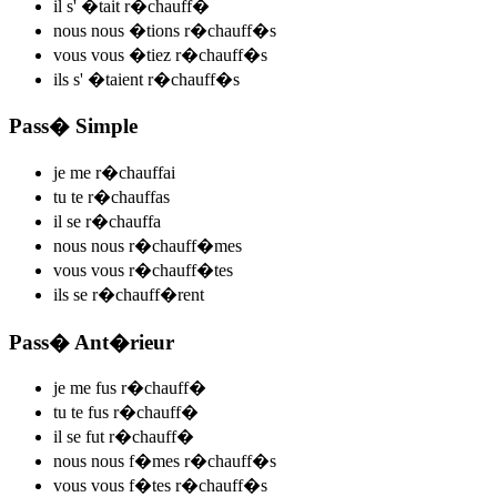
il s'
�tait r�chauff
�
nous nous
�tions r�chauff
�s
vous vous
�tiez r�chauff
�s
ils s'
�taient r�chauff
�s
Pass� Simple
je me
r�chauff
ai
tu te
r�chauff
as
il se
r�chauff
a
nous nous
r�chauff
�mes
vous vous
r�chauff
�tes
ils se
r�chauff
�rent
Pass� Ant�rieur
je me
fus r�chauff
�
tu te
fus r�chauff
�
il se
fut r�chauff
�
nous nous
f�mes r�chauff
�s
vous vous
f�tes r�chauff
�s