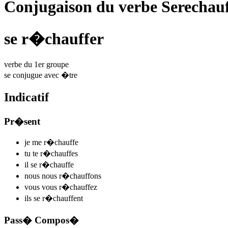
Conjugaison du verbe Serechauf
se r�chauffer
verbe du 1er groupe
se conjugue avec
�tre
Indicatif
Pr�sent
je me
r�chauff
e
tu te
r�chauff
es
il se
r�chauff
e
nous nous
r�chauff
ons
vous vous
r�chauff
ez
ils se
r�chauff
ent
Pass� Compos�