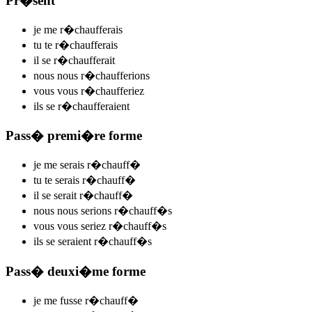
Pr�sent
je me
r�chauff
e
r
ais
tu te
r�chauff
e
r
ais
il se
r�chauff
e
r
ait
nous nous
r�chauff
e
r
ions
vous vous
r�chauff
e
r
iez
ils se
r�chauff
e
r
aient
Pass� premi�re forme
je me
serais r�chauff
�
tu te
serais r�chauff
�
il se
serait r�chauff
�
nous nous
serions r�chauff
�s
vous vous
seriez r�chauff
�s
ils se
seraient r�chauff
�s
Pass� deuxi�me forme
je me
fusse r�chauff
�