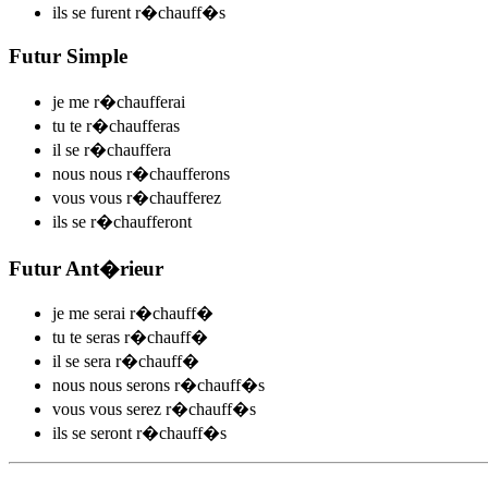
ils se
furent r�chauff
�s
Futur Simple
je me
r�chauff
e
r
ai
tu te
r�chauff
e
r
as
il se
r�chauff
e
r
a
nous nous
r�chauff
e
r
ons
vous vous
r�chauff
e
r
ez
ils se
r�chauff
e
r
ont
Futur Ant�rieur
je me
serai r�chauff
�
tu te
seras r�chauff
�
il se
sera r�chauff
�
nous nous
serons r�chauff
�s
vous vous
serez r�chauff
�s
ils se
seront r�chauff
�s