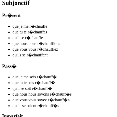
Subjonctif
Pr�sent
que je me
r�chauff
e
que tu te
r�chauff
es
qu'il se
r�chauff
e
que nous nous
r�chauff
ions
que vous vous
r�chauff
iez
qu'ils se
r�chauff
ent
Pass�
que je me
sois r�chauff
�
que tu te
sois r�chauff
�
qu'il se
soit r�chauff
�
que nous nous
soyons r�chauff
�s
que vous vous
soyez r�chauff
�s
qu'ils se
soient r�chauff
�s
Imparfait