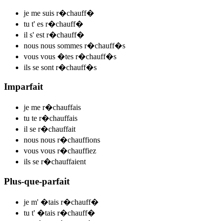
je me
suis r�chauff
�
tu t'
es r�chauff
�
il s'
est r�chauff
�
nous nous
sommes r�chauff
�s
vous vous
�tes r�chauff
�s
ils se
sont r�chauff
�s
Imparfait
je me
r�chauff
ais
tu te
r�chauff
ais
il se
r�chauff
ait
nous nous
r�chauff
ions
vous vous
r�chauff
iez
ils se
r�chauff
aient
Plus-que-parfait
je m'
�tais r�chauff
�
tu t'
�tais r�chauff
�