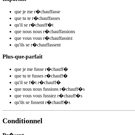
que je me
r�chauff
asse
que tu te
r�chauff
asses
qu'il se
r�chauff
�t
que nous nous
r�chauff
assions
que vous vous
r�chauff
assiez
qu'ils se
r�chauff
assent
Plus-que-parfait
que je me
fusse r�chauff
�
que tu te
fusses r�chauff
�
qu'il se
f�t r�chauff
�
que nous nous
fussions r�chauff
�s
que vous vous
fussiez r�chauff
�s
qu'ils se
fussent r�chauff
�s
Conditionnel