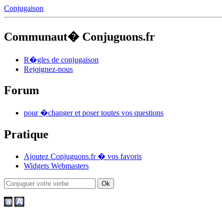
Conjugaison
Communaut� Conjuguons.fr
R�gles de conjugaison
Rejoignez-nous
Forum
pour �changer et poser toutes vos questions
Pratique
Ajoutez Conjuguons.fr � vos favoris
Widgets Webmasters