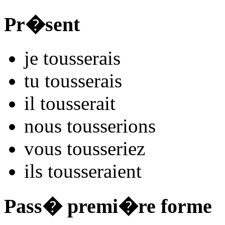
Pr�sent
je
touss
e
r
ais
tu
touss
e
r
ais
il
touss
e
r
ait
nous
touss
e
r
ions
vous
touss
e
r
iez
ils
touss
e
r
aient
Pass� premi�re forme