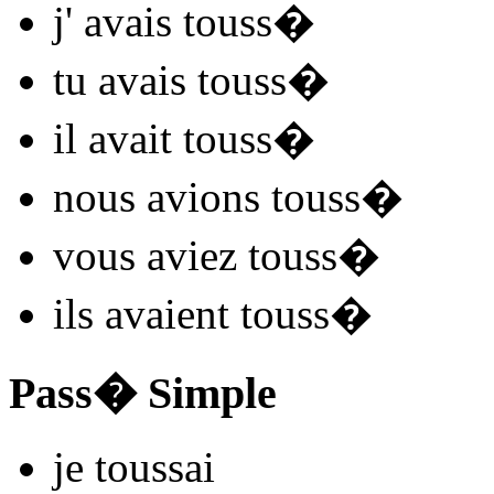
j'
avais touss
�
tu
avais touss
�
il
avait touss
�
nous
avions touss
�
vous
aviez touss
�
ils
avaient touss
�
Pass� Simple
je
touss
ai