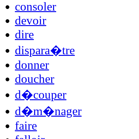
consoler
devoir
dire
dispara�tre
donner
doucher
d�couper
d�m�nager
faire