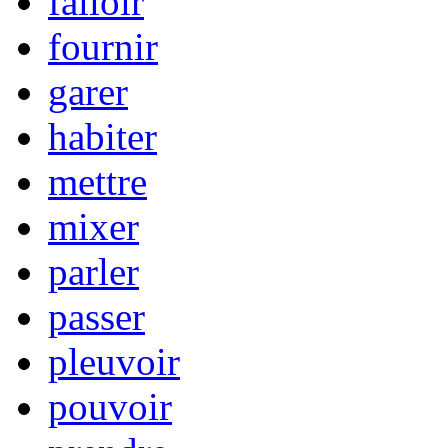
falloir
fournir
garer
habiter
mettre
mixer
parler
passer
pleuvoir
pouvoir