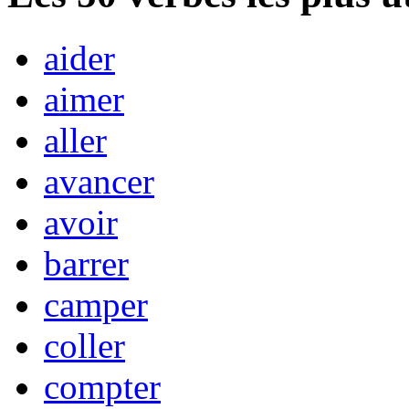
aider
aimer
aller
avancer
avoir
barrer
camper
coller
compter