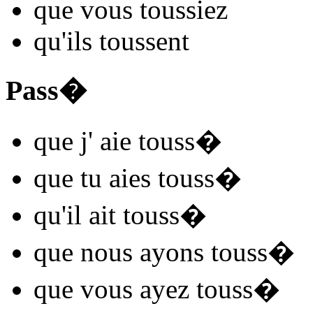
que vous
touss
iez
qu'ils
touss
ent
Pass�
que j'
aie touss
�
que tu
aies touss
�
qu'il
ait touss
�
que nous
ayons touss
�
que vous
ayez touss
�