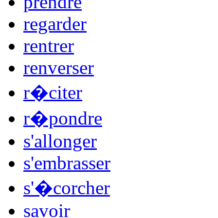
prendre
regarder
rentrer
renverser
r�citer
r�pondre
s'allonger
s'embrasser
s'�corcher
savoir