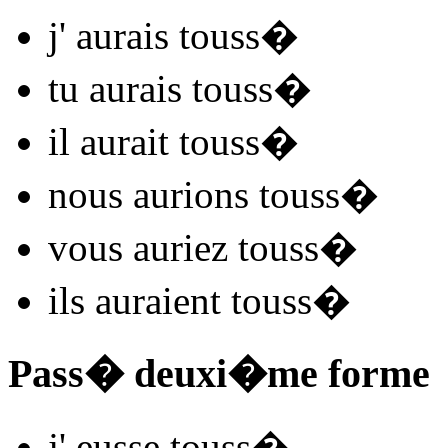
j'
aurais touss
�
tu
aurais touss
�
il
aurait touss
�
nous
aurions touss
�
vous
auriez touss
�
ils
auraient touss
�
Pass� deuxi�me forme
j'
eusse touss
�