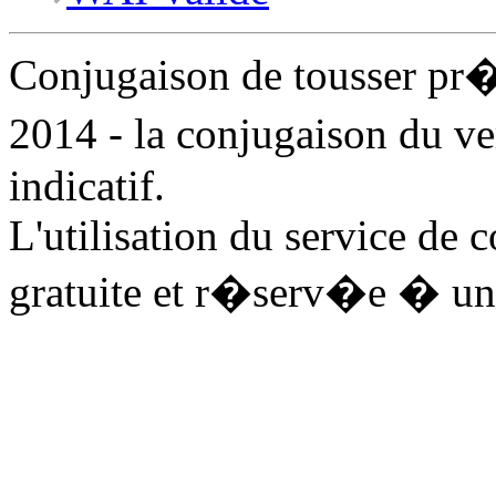
Conjugaison de tousser pr
2014 - la conjugaison du v
indicatif.
L'utilisation du service de 
gratuite et r�serv�e � un 