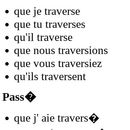
que je
travers
e
que tu
travers
es
qu'il
travers
e
que nous
travers
ions
que vous
travers
iez
qu'ils
travers
ent
Pass�
que j'
aie travers
�