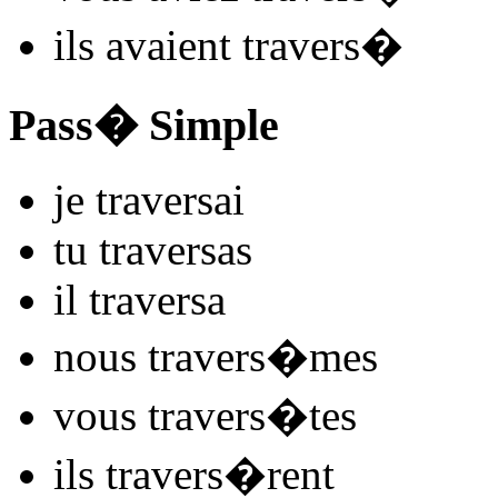
ils
avaient travers
�
Pass� Simple
je
travers
ai
tu
travers
as
il
travers
a
nous
travers
�mes
vous
travers
�tes
ils
travers
�rent