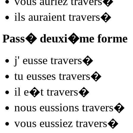
vous
auriez travers
�
ils
auraient travers
�
Pass� deuxi�me forme
j'
eusse travers
�
tu
eusses travers
�
il
e�t travers
�
nous
eussions travers
�
vous
eussiez travers
�