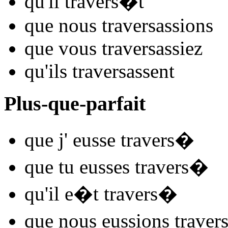
qu'il
travers
�t
que nous
travers
assions
que vous
travers
assiez
qu'ils
travers
assent
Plus-que-parfait
que j'
eusse travers
�
que tu
eusses travers
�
qu'il
e�t travers
�
que nous
eussions traver