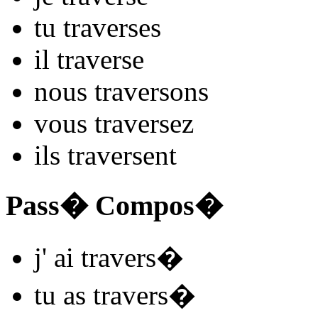
tu
travers
es
il
travers
e
nous
travers
ons
vous
travers
ez
ils
travers
ent
Pass� Compos�
j'
ai travers
�
tu
as travers
�