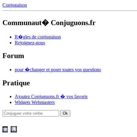
Conjugaison
Communaut� Conjuguons.fr
R�gles de conjugaison
Rejoignez-nous
Forum
pour �changer et poser toutes vos questions
Pratique
Ajoutez Conjuguons.fr � vos favoris
Widgets Webmasters