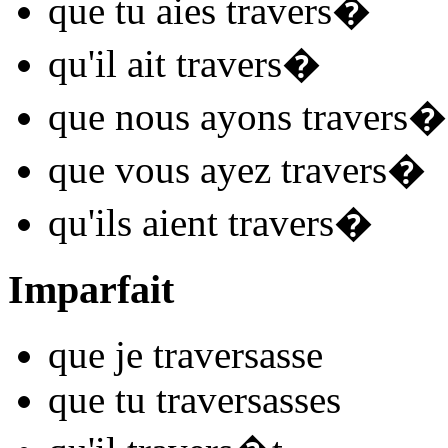
que tu
aies travers
�
qu'il
ait travers
�
que nous
ayons travers
�
que vous
ayez travers
�
qu'ils
aient travers
�
Imparfait
que je
travers
asse
que tu
travers
asses