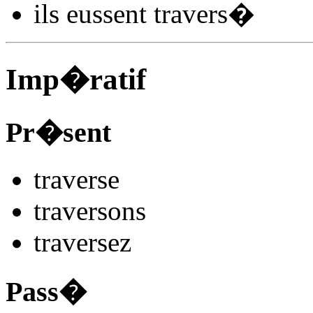
ils
eussent travers
�
Imp�ratif
Pr�sent
travers
e
travers
ons
travers
ez
Pass�