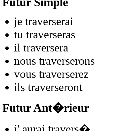
Futur Simple
je
travers
e
r
ai
tu
travers
e
r
as
il
travers
e
r
a
nous
travers
e
r
ons
vous
travers
e
r
ez
ils
travers
e
r
ont
Futur Ant�rieur
j'
aurai travers
�