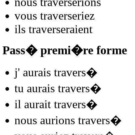
nous
travers
e
r
ions
vous
travers
e
r
iez
ils
travers
e
r
aient
Pass� premi�re forme
j'
aurais travers
�
tu
aurais travers
�
il
aurait travers
�
nous
aurions travers
�