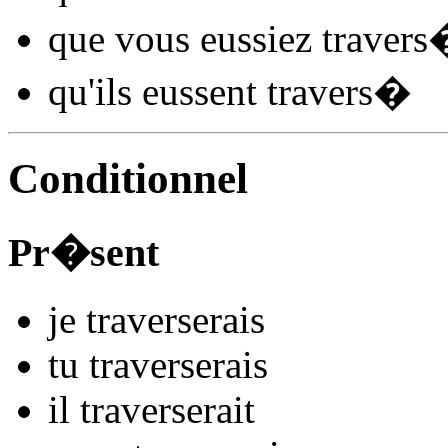
que vous
eussiez travers
qu'ils
eussent travers
�
Conditionnel
Pr�sent
je
travers
e
r
ais
tu
travers
e
r
ais
il
travers
e
r
ait