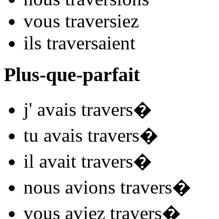
vous
travers
iez
ils
travers
aient
Plus-que-parfait
j'
avais travers
�
tu
avais travers
�
il
avait travers
�
nous
avions travers
�
vous
aviez travers
�