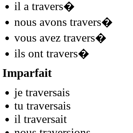
il
a travers
�
nous
avons travers
�
vous
avez travers
�
ils
ont travers
�
Imparfait
je
travers
ais
tu
travers
ais
il
travers
ait
nous
travers
ions