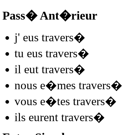
Pass� Ant�rieur
j'
eus travers
�
tu
eus travers
�
il
eut travers
�
nous
e�mes travers
�
vous
e�tes travers
�
ils
eurent travers
�