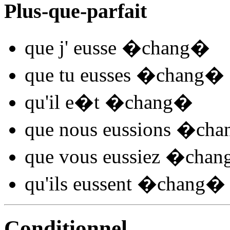
Plus-que-parfait
que j'
eusse �chang
�
que tu
eusses �chang
�
qu'il
e�t �chang
�
que nous
eussions �cha
que vous
eussiez �chan
qu'ils
eussent �chang
�
Conditionnel