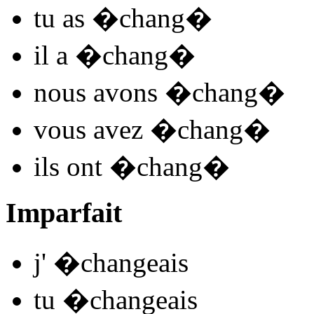
tu
as �chang
�
il
a �chang
�
nous
avons �chang
�
vous
avez �chang
�
ils
ont �chang
�
Imparfait
j'
�chan
ge
ais
tu
�chan
ge
ais