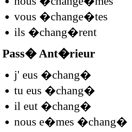
nous
�chan
ge
�mes
vous
�chan
ge
�tes
ils
�chang
�rent
Pass� Ant�rieur
j'
eus �chang
�
tu
eus �chang
�
il
eut �chang
�
nous
e�mes �chang
�