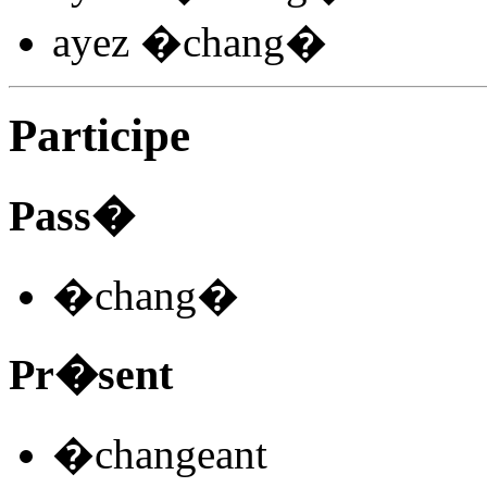
ayez �chang
�
Participe
Pass�
�chang
�
Pr�sent
�chan
ge
ant