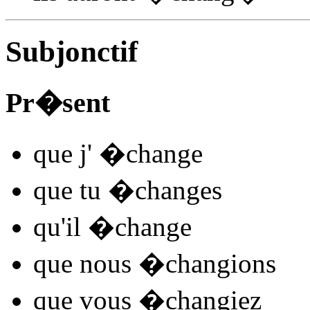
Subjonctif
Pr�sent
que j'
�chang
e
que tu
�chang
es
qu'il
�chang
e
que nous
�chang
ions
que vous
�chang
iez