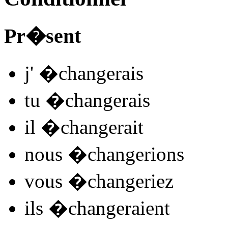
Pr�sent
j'
�chang
e
r
ais
tu
�chang
e
r
ais
il
�chang
e
r
ait
nous
�chang
e
r
ions
vous
�chang
e
r
iez
ils
�chang
e
r
aient