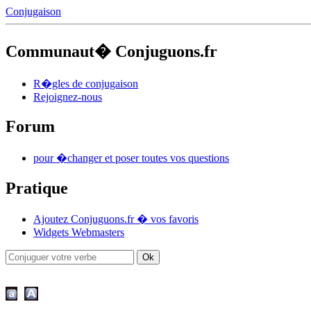
Conjugaison
Communaut� Conjuguons.fr
R�gles de conjugaison
Rejoignez-nous
Forum
pour �changer et poser toutes vos questions
Pratique
Ajoutez Conjuguons.fr � vos favoris
Widgets Webmasters