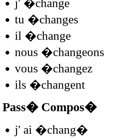
j'
�chang
e
tu
�chang
es
il
�chang
e
nous
�chan
ge
ons
vous
�chang
ez
ils
�chang
ent
Pass� Compos�
j'
ai �chang
�