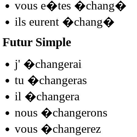
vous
e�tes �chang
�
ils
eurent �chang
�
Futur Simple
j'
�chang
e
r
ai
tu
�chang
e
r
as
il
�chang
e
r
a
nous
�chang
e
r
ons
vous
�chang
e
r
ez