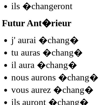
ils
�chang
e
r
ont
Futur Ant�rieur
j'
aurai �chang
�
tu
auras �chang
�
il
aura �chang
�
nous
aurons �chang
�
vous
aurez �chang
�
ils
auront �chang
�