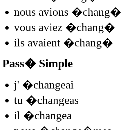
nous
avions �chang
�
vous
aviez �chang
�
ils
avaient �chang
�
Pass� Simple
j'
�chan
ge
ai
tu
�chan
ge
as
il
�chan
ge
a