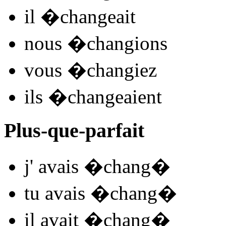
il
�chan
ge
ait
nous
�chang
ions
vous
�chang
iez
ils
�chan
ge
aient
Plus-que-parfait
j'
avais �chang
�
tu
avais �chang
�
il
avait �chang
�