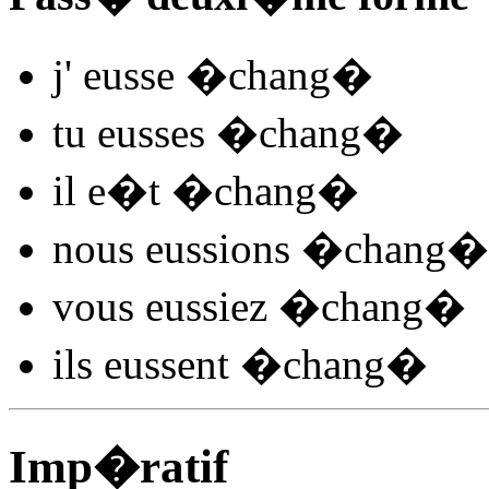
j'
eusse �chang
�
tu
eusses �chang
�
il
e�t �chang
�
nous
eussions �chang
�
vous
eussiez �chang
�
ils
eussent �chang
�
Imp�ratif