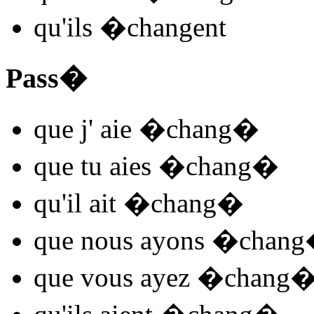
qu'ils
�chang
ent
Pass�
que j'
aie �chang
�
que tu
aies �chang
�
qu'il
ait �chang
�
que nous
ayons �chang
que vous
ayez �chang