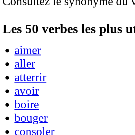
Consultez le synonyme du 
Les
50
verbes les plus u
aimer
aller
atterrir
avoir
boire
bouger
consoler