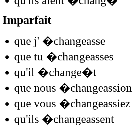
qu'ils
aient �chang
�
Imparfait
que j'
�chan
ge
asse
que tu
�chan
ge
asses
qu'il
�chan
ge
�t
que nous
�chan
ge
assion
que vous
�chan
ge
assiez
qu'ils
�chan
ge
assent