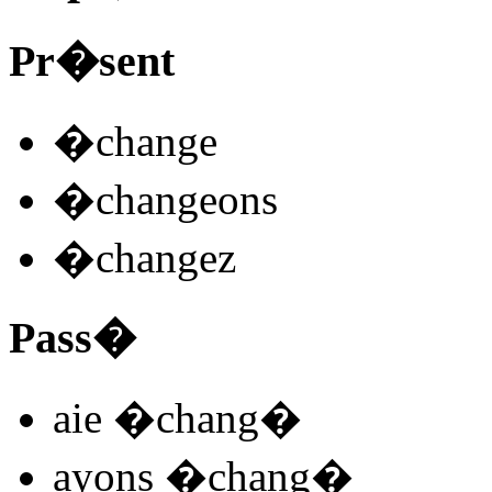
Pr�sent
�chang
e
�chan
ge
ons
�chang
ez
Pass�
aie �chang
�
ayons �chang
�