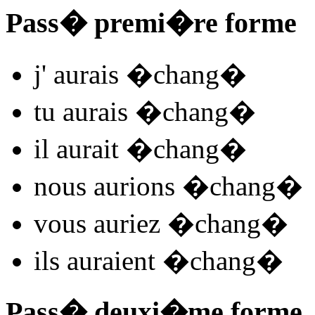
Pass� premi�re forme
j'
aurais �chang
�
tu
aurais �chang
�
il
aurait �chang
�
nous
aurions �chang
�
vous
auriez �chang
�
ils
auraient �chang
�
Pass� deuxi�me forme