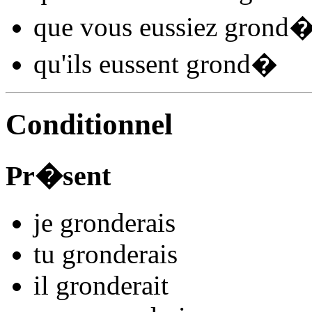
que vous
eussiez grond
qu'ils
eussent grond
�
Conditionnel
Pr�sent
je
grond
e
r
ais
tu
grond
e
r
ais
il
grond
e
r
ait