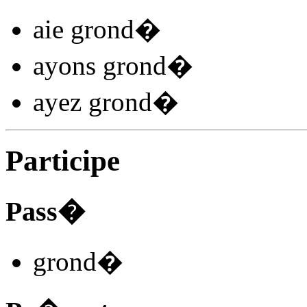
aie grond
�
ayons grond
�
ayez grond
�
Participe
Pass�
grond
�