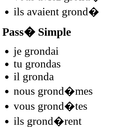
ils
avaient grond
�
Pass� Simple
je
grond
ai
tu
grond
as
il
grond
a
nous
grond
�mes
vous
grond
�tes
ils
grond
�rent