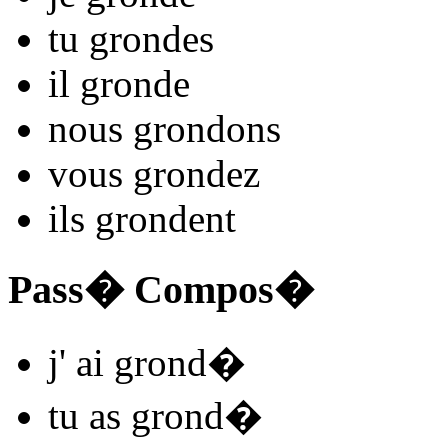
tu
grond
es
il
grond
e
nous
grond
ons
vous
grond
ez
ils
grond
ent
Pass� Compos�
j'
ai grond
�
tu
as grond
�