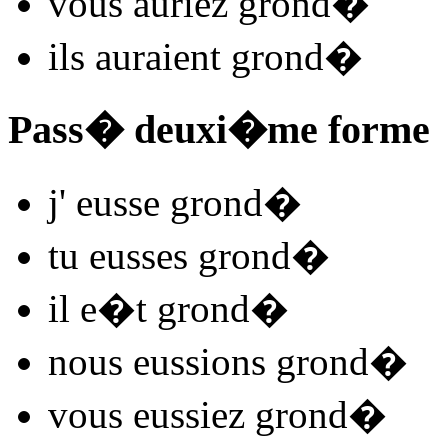
vous
auriez grond
�
ils
auraient grond
�
Pass� deuxi�me forme
j'
eusse grond
�
tu
eusses grond
�
il
e�t grond
�
nous
eussions grond
�
vous
eussiez grond
�