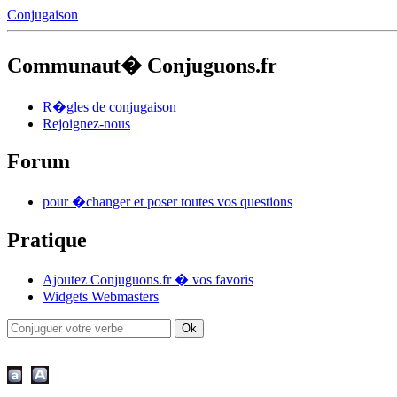
Conjugaison
Communaut� Conjuguons.fr
R�gles de conjugaison
Rejoignez-nous
Forum
pour �changer et poser toutes vos questions
Pratique
Ajoutez Conjuguons.fr � vos favoris
Widgets Webmasters