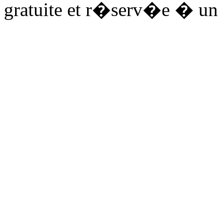
gratuite et r�serv�e � un 