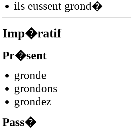
ils
eussent grond
�
Imp�ratif
Pr�sent
grond
e
grond
ons
grond
ez
Pass�