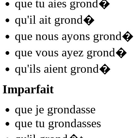
que tu
aies grond
�
qu'il
ait grond
�
que nous
ayons grond
�
que vous
ayez grond
�
qu'ils
aient grond
�
Imparfait
que je
grond
asse
que tu
grond
asses