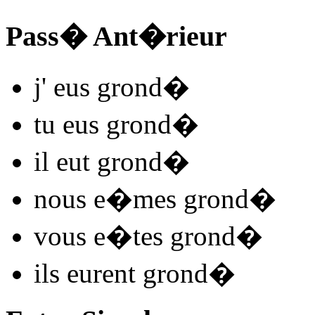
Pass� Ant�rieur
j'
eus grond
�
tu
eus grond
�
il
eut grond
�
nous
e�mes grond
�
vous
e�tes grond
�
ils
eurent grond
�