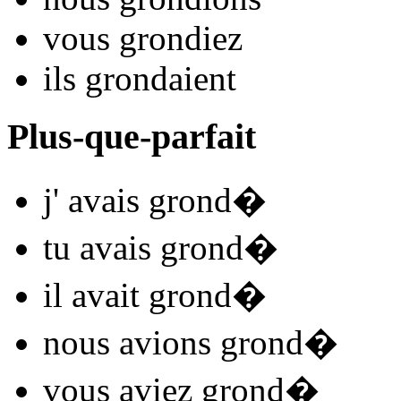
vous
grond
iez
ils
grond
aient
Plus-que-parfait
j'
avais grond
�
tu
avais grond
�
il
avait grond
�
nous
avions grond
�
vous
aviez grond
�