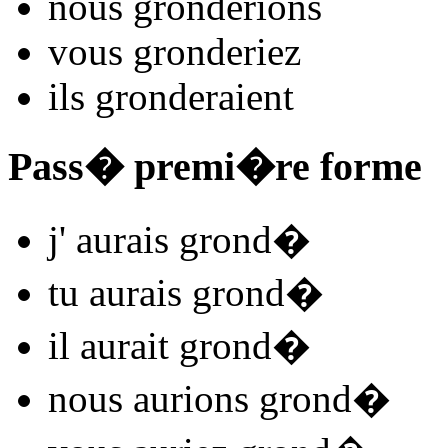
nous
grond
e
r
ions
vous
grond
e
r
iez
ils
grond
e
r
aient
Pass� premi�re forme
j'
aurais grond
�
tu
aurais grond
�
il
aurait grond
�
nous
aurions grond
�