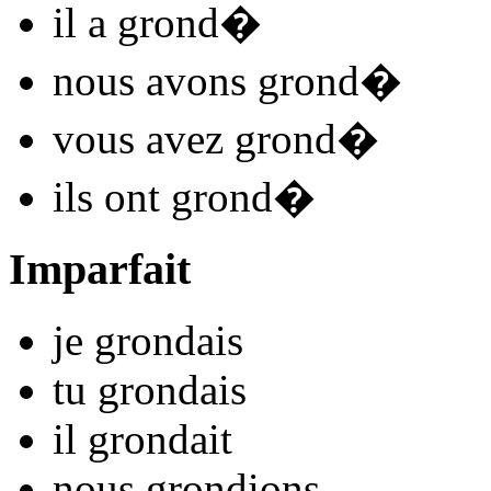
il
a grond
�
nous
avons grond
�
vous
avez grond
�
ils
ont grond
�
Imparfait
je
grond
ais
tu
grond
ais
il
grond
ait
nous
grond
ions