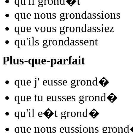
qu'il
grond
�t
que nous
grond
assions
que vous
grond
assiez
qu'ils
grond
assent
Plus-que-parfait
que j'
eusse grond
�
que tu
eusses grond
�
qu'il
e�t grond
�
que nous
eussions grond