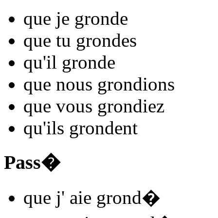
que je
grond
e
que tu
grond
es
qu'il
grond
e
que nous
grond
ions
que vous
grond
iez
qu'ils
grond
ent
Pass�
que j'
aie grond
�