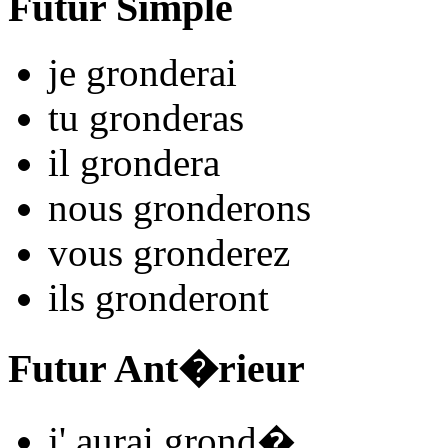
Futur Simple
je
grond
e
r
ai
tu
grond
e
r
as
il
grond
e
r
a
nous
grond
e
r
ons
vous
grond
e
r
ez
ils
grond
e
r
ont
Futur Ant�rieur
j'
aurai grond
�