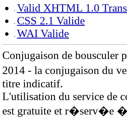
Valid XHTML 1.0 Transi
CSS 2.1 Valide
WAI Valide
Conjugaison de bousculer 
2014 - la conjugaison du 
titre indicatif.
L'utilisation du service de
est gratuite et r�serv�e �