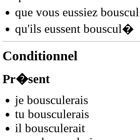
que vous
eussiez bouscul
qu'ils
eussent bouscul
�
Conditionnel
Pr�sent
je
bouscul
e
r
ais
tu
bouscul
e
r
ais
il
bouscul
e
r
ait