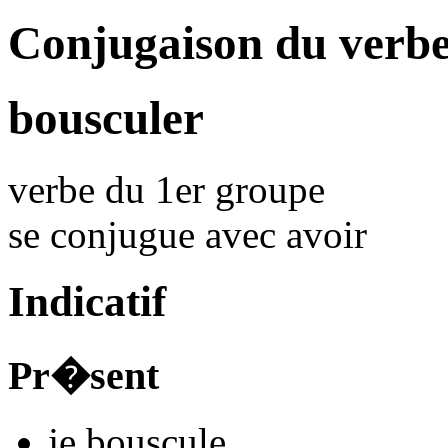
Conjugaison du verbe
bousculer
verbe du 1er groupe
se conjugue avec
avoir
Indicatif
Pr�sent
je
bouscul
e