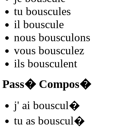
tu
bouscul
es
il
bouscul
e
nous
bouscul
ons
vous
bouscul
ez
ils
bouscul
ent
Pass� Compos�
j'
ai bouscul
�
tu
as bouscul
�