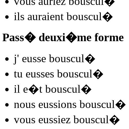
vous
auriez bouscul
�
ils
auraient bouscul
�
Pass� deuxi�me forme
j'
eusse bouscul
�
tu
eusses bouscul
�
il
e�t bouscul
�
nous
eussions bouscul
�
vous
eussiez bouscul
�