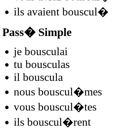
ils
avaient bouscul
�
Pass� Simple
je
bouscul
ai
tu
bouscul
as
il
bouscul
a
nous
bouscul
�mes
vous
bouscul
�tes
ils
bouscul
�rent