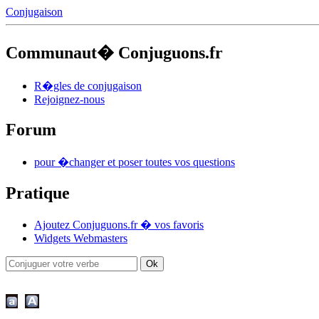
Conjugaison
Communaut� Conjuguons.fr
R�gles de conjugaison
Rejoignez-nous
Forum
pour �changer et poser toutes vos questions
Pratique
Ajoutez Conjuguons.fr � vos favoris
Widgets Webmasters