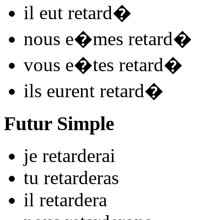
il
eut retard
�
nous
e�mes retard
�
vous
e�tes retard
�
ils
eurent retard
�
Futur Simple
je
retard
e
r
ai
tu
retard
e
r
as
il
retard
e
r
a