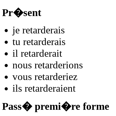
Pr�sent
je
retard
e
r
ais
tu
retard
e
r
ais
il
retard
e
r
ait
nous
retard
e
r
ions
vous
retard
e
r
iez
ils
retard
e
r
aient
Pass� premi�re forme