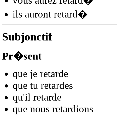
vous
aurez retard
�
ils
auront retard
�
Subjonctif
Pr�sent
que je
retard
e
que tu
retard
es
qu'il
retard
e
que nous
retard
ions