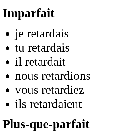
Imparfait
je
retard
ais
tu
retard
ais
il
retard
ait
nous
retard
ions
vous
retard
iez
ils
retard
aient
Plus-que-parfait