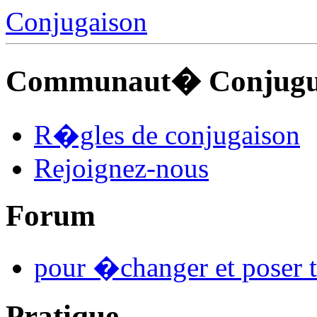
Conjugaison
Communaut� Conjuguo
R�gles de conjugaison
Rejoignez-nous
Forum
pour �changer et poser t
Pratique