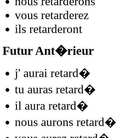
nous
retard
e
r
ons
vous
retard
e
r
ez
ils
retard
e
r
ont
Futur Ant�rieur
j'
aurai retard
�
tu
auras retard
�
il
aura retard
�
nous
aurons retard
�