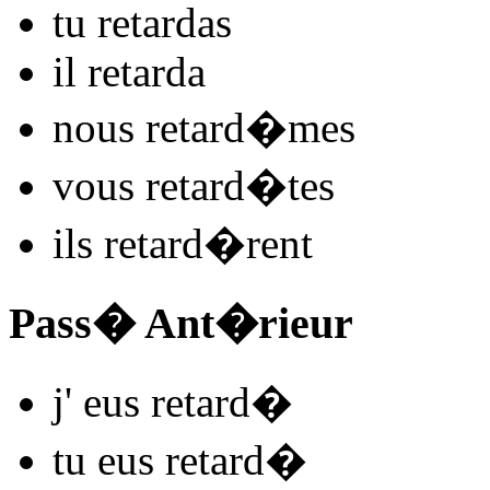
tu
retard
as
il
retard
a
nous
retard
�mes
vous
retard
�tes
ils
retard
�rent
Pass� Ant�rieur
j'
eus retard
�
tu
eus retard
�