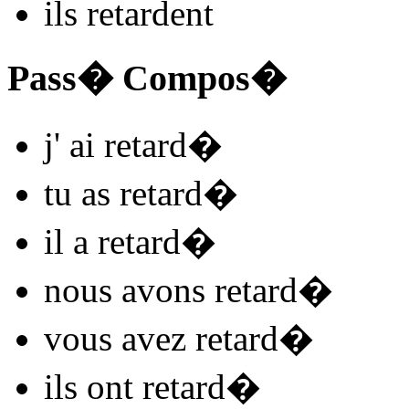
ils
retard
ent
Pass� Compos�
j'
ai retard
�
tu
as retard
�
il
a retard
�
nous
avons retard
�
vous
avez retard
�
ils
ont retard
�