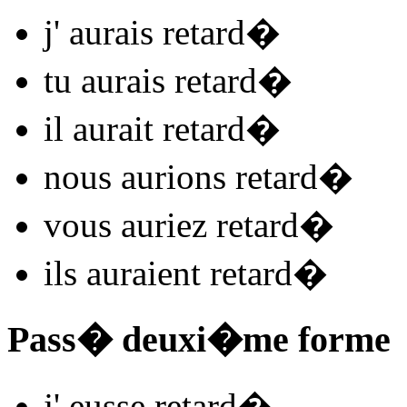
j'
aurais retard
�
tu
aurais retard
�
il
aurait retard
�
nous
aurions retard
�
vous
auriez retard
�
ils
auraient retard
�
Pass� deuxi�me forme
j'
eusse retard
�