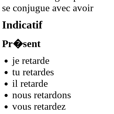
se conjugue avec
avoir
Indicatif
Pr�sent
je
retard
e
tu
retard
es
il
retard
e
nous
retard
ons
vous
retard
ez