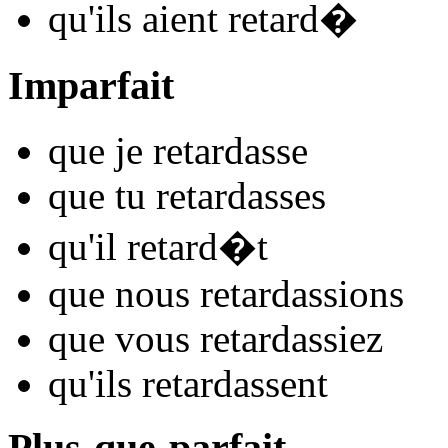
qu'ils
aient retard
�
Imparfait
que je
retard
asse
que tu
retard
asses
qu'il
retard
�t
que nous
retard
assions
que vous
retard
assiez
qu'ils
retard
assent
Plus-que-parfait