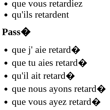
que vous
retard
iez
qu'ils
retard
ent
Pass�
que j'
aie retard
�
que tu
aies retard
�
qu'il
ait retard
�
que nous
ayons retard
�
que vous
ayez retard
�