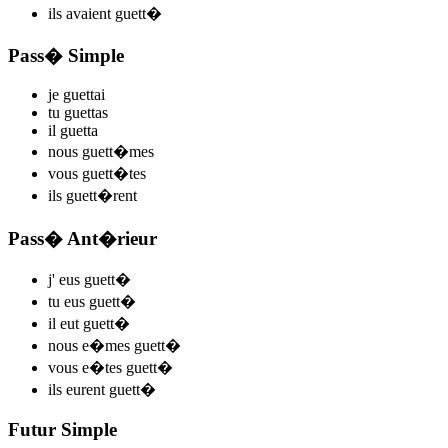
ils
avaient guett
�
Pass� Simple
je
guett
ai
tu
guett
as
il
guett
a
nous
guett
�mes
vous
guett
�tes
ils
guett
�rent
Pass� Ant�rieur
j'
eus guett
�
tu
eus guett
�
il
eut guett
�
nous
e�mes guett
�
vous
e�tes guett
�
ils
eurent guett
�
Futur Simple