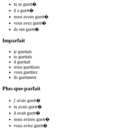
tu
as guett
�
il
a guett
�
nous
avons guett
�
vous
avez guett
�
ils
ont guett
�
Imparfait
je
guett
ais
tu
guett
ais
il
guett
ait
nous
guett
ions
vous
guett
iez
ils
guett
aient
Plus-que-parfait
j'
avais guett
�
tu
avais guett
�
il
avait guett
�
nous
avions guett
�
vous
aviez guett
�