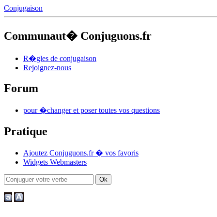
Conjugaison
Communaut� Conjuguons.fr
R�gles de conjugaison
Rejoignez-nous
Forum
pour �changer et poser toutes vos questions
Pratique
Ajoutez Conjuguons.fr � vos favoris
Widgets Webmasters