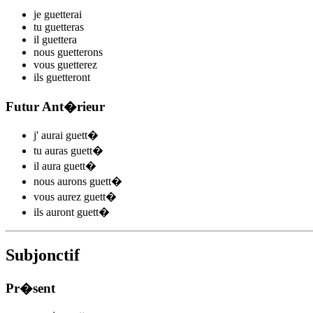
je
guett
e
r
ai
tu
guett
e
r
as
il
guett
e
r
a
nous
guett
e
r
ons
vous
guett
e
r
ez
ils
guett
e
r
ont
Futur Ant�rieur
j'
aurai guett
�
tu
auras guett
�
il
aura guett
�
nous
aurons guett
�
vous
aurez guett
�
ils
auront guett
�
Subjonctif
Pr�sent