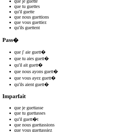
que je
guett
e
que tu
guett
es
qu'il
guett
e
que nous
guett
ions
que vous
guett
iez
qu'ils
guett
ent
Pass�
que j'
aie guett
�
que tu
aies guett
�
qu'il
ait guett
�
que nous
ayons guett
�
que vous
ayez guett
�
qu'ils
aient guett
�
Imparfait
que je
guett
asse
que tu
guett
asses
qu'il
guett
�t
que nous
guett
assions
que vous
guett
assiez