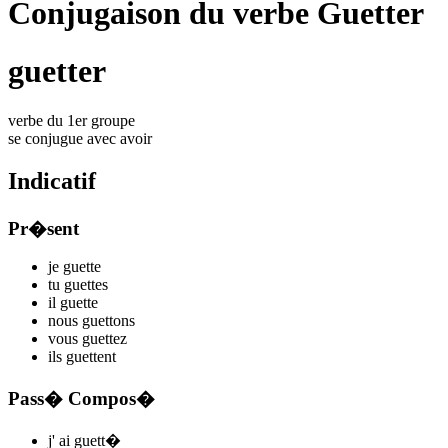
Conjugaison du verbe Guetter
guetter
verbe du 1er groupe
se conjugue avec
avoir
Indicatif
Pr�sent
je
guett
e
tu
guett
es
il
guett
e
nous
guett
ons
vous
guett
ez
ils
guett
ent
Pass� Compos�
j'
ai guett
�