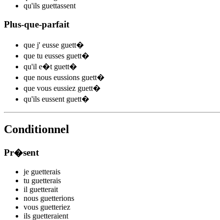
qu'ils
guett
assent
Plus-que-parfait
que j'
eusse guett
�
que tu
eusses guett
�
qu'il
e�t guett
�
que nous
eussions guett
�
que vous
eussiez guett
�
qu'ils
eussent guett
�
Conditionnel
Pr�sent
je
guett
e
r
ais
tu
guett
e
r
ais
il
guett
e
r
ait
nous
guett
e
r
ions
vous
guett
e
r
iez
ils
guett
e
r
aient