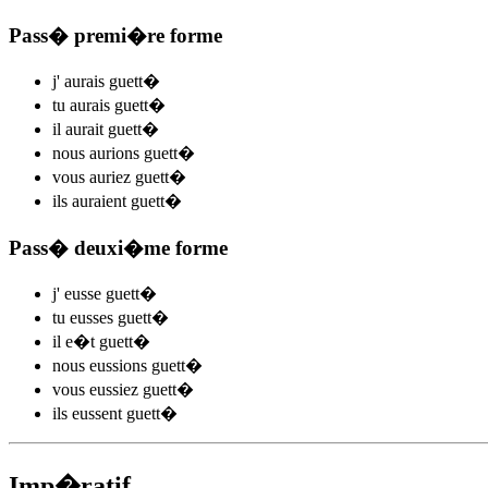
Pass� premi�re forme
j'
aurais guett
�
tu
aurais guett
�
il
aurait guett
�
nous
aurions guett
�
vous
auriez guett
�
ils
auraient guett
�
Pass� deuxi�me forme
j'
eusse guett
�
tu
eusses guett
�
il
e�t guett
�
nous
eussions guett
�
vous
eussiez guett
�
ils
eussent guett
�
Imp�ratif