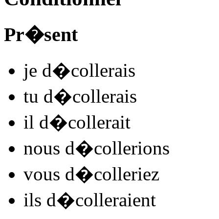
Pr�sent
je
d�coll
e
r
ais
tu
d�coll
e
r
ais
il
d�coll
e
r
ait
nous
d�coll
e
r
ions
vous
d�coll
e
r
iez
ils
d�coll
e
r
aient