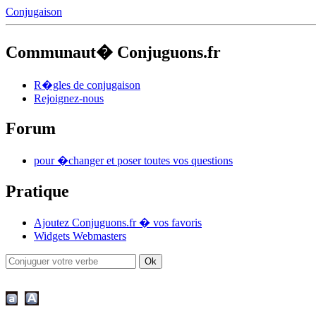
Conjugaison
Communaut� Conjuguons.fr
R�gles de conjugaison
Rejoignez-nous
Forum
pour �changer et poser toutes vos questions
Pratique
Ajoutez Conjuguons.fr � vos favoris
Widgets Webmasters