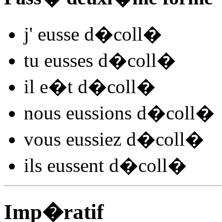
j'
eusse d�coll
�
tu
eusses d�coll
�
il
e�t d�coll
�
nous
eussions d�coll
�
vous
eussiez d�coll
�
ils
eussent d�coll
�
Imp�ratif