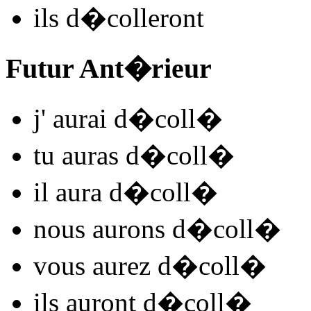
ils
d�coll
e
r
ont
Futur Ant�rieur
j'
aurai d�coll
�
tu
auras d�coll
�
il
aura d�coll
�
nous
aurons d�coll
�
vous
aurez d�coll
�
ils
auront d�coll
�