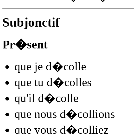
Subjonctif
Pr�sent
que je
d�coll
e
que tu
d�coll
es
qu'il
d�coll
e
que nous
d�coll
ions
que vous
d�coll
iez