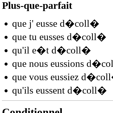
Plus-que-parfait
que j'
eusse d�coll
�
que tu
eusses d�coll
�
qu'il
e�t d�coll
�
que nous
eussions d�col
que vous
eussiez d�coll
qu'ils
eussent d�coll
�
Conditionnel