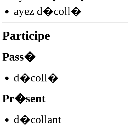
ayez d�coll
�
Participe
Pass�
d�coll
�
Pr�sent
d�coll
ant