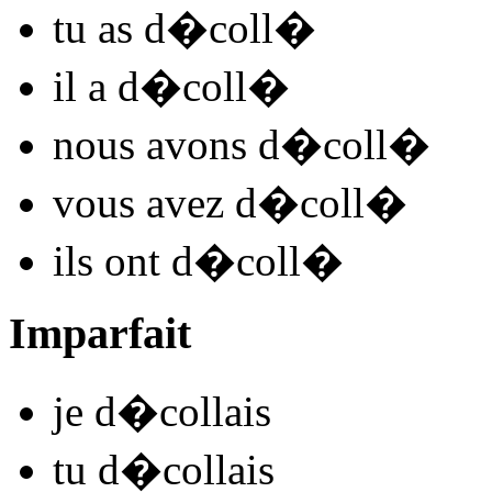
tu
as d�coll
�
il
a d�coll
�
nous
avons d�coll
�
vous
avez d�coll
�
ils
ont d�coll
�
Imparfait
je
d�coll
ais
tu
d�coll
ais