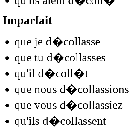
qu'ils
aient d�coll
�
Imparfait
que je
d�coll
asse
que tu
d�coll
asses
qu'il
d�coll
�t
que nous
d�coll
assions
que vous
d�coll
assiez
qu'ils
d�coll
assent