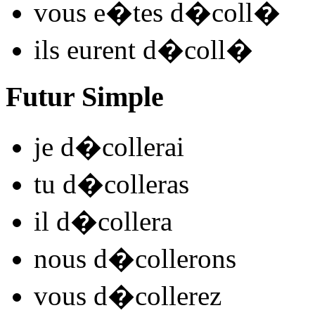
vous
e�tes d�coll
�
ils
eurent d�coll
�
Futur Simple
je
d�coll
e
r
ai
tu
d�coll
e
r
as
il
d�coll
e
r
a
nous
d�coll
e
r
ons
vous
d�coll
e
r
ez