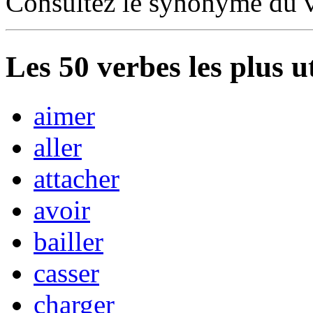
Consultez le synonyme du 
Les
50
verbes les plus u
aimer
aller
attacher
avoir
bailler
casser
charger