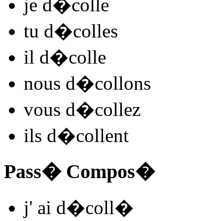
je
d�coll
e
tu
d�coll
es
il
d�coll
e
nous
d�coll
ons
vous
d�coll
ez
ils
d�coll
ent
Pass� Compos�
j'
ai d�coll
�