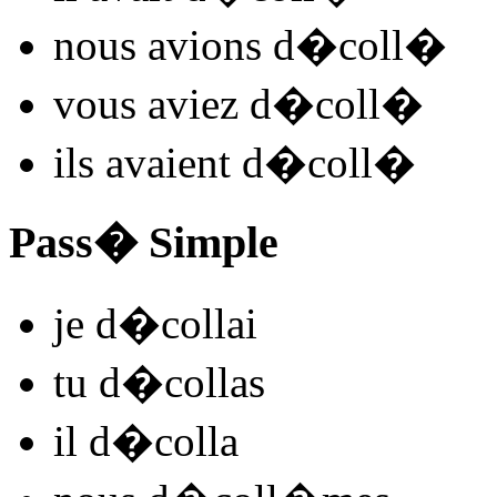
nous
avions d�coll
�
vous
aviez d�coll
�
ils
avaient d�coll
�
Pass� Simple
je
d�coll
ai
tu
d�coll
as
il
d�coll
a