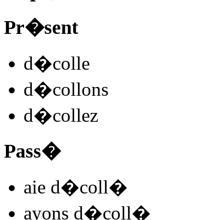
Pr�sent
d�coll
e
d�coll
ons
d�coll
ez
Pass�
aie d�coll
�
ayons d�coll
�