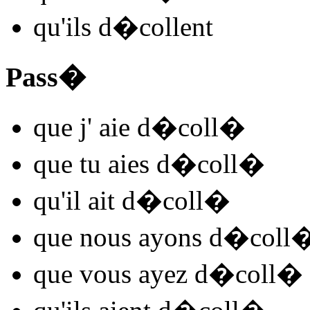
qu'ils
d�coll
ent
Pass�
que j'
aie d�coll
�
que tu
aies d�coll
�
qu'il
ait d�coll
�
que nous
ayons d�coll
que vous
ayez d�coll
�