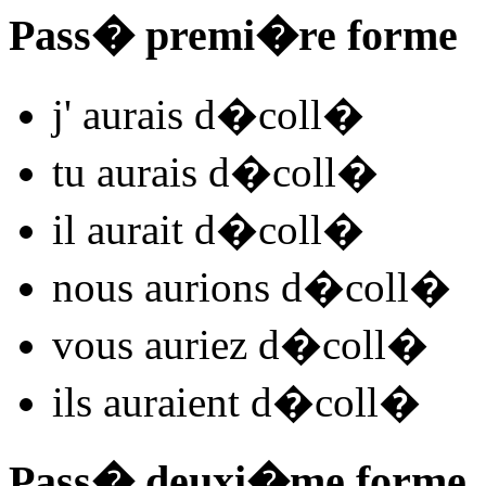
Pass� premi�re forme
j'
aurais d�coll
�
tu
aurais d�coll
�
il
aurait d�coll
�
nous
aurions d�coll
�
vous
auriez d�coll
�
ils
auraient d�coll
�
Pass� deuxi�me forme