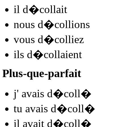
il
d�coll
ait
nous
d�coll
ions
vous
d�coll
iez
ils
d�coll
aient
Plus-que-parfait
j'
avais d�coll
�
tu
avais d�coll
�
il
avait d�coll
�