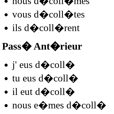
nous
d�coll
�mes
vous
d�coll
�tes
ils
d�coll
�rent
Pass� Ant�rieur
j'
eus d�coll
�
tu
eus d�coll
�
il
eut d�coll
�
nous
e�mes d�coll
�