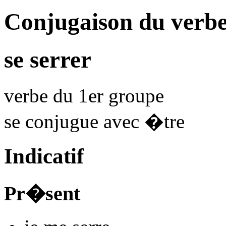
Conjugaison du verbe
se serrer
verbe du 1er groupe
se conjugue avec
�tre
Indicatif
Pr�sent