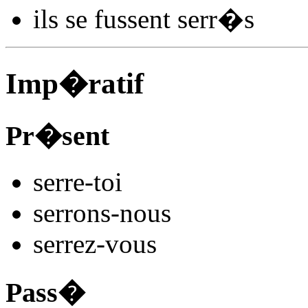
ils se
fussent serr
�s
Imp�ratif
Pr�sent
serr
e
-toi
serr
ons
-nous
serr
ez
-vous
Pass�