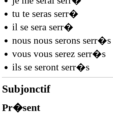
je me
serai serr
�
tu te
seras serr
�
il se
sera serr
�
nous nous
serons serr
�s
vous vous
serez serr
�s
ils se
seront serr
�s
Subjonctif
Pr�sent