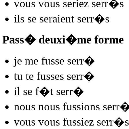
vous vous
seriez serr
�s
ils se
seraient serr
�s
Pass� deuxi�me forme
je me
fusse serr
�
tu te
fusses serr
�
il se
f�t serr
�
nous nous
fussions serr
�
vous vous
fussiez serr
�s