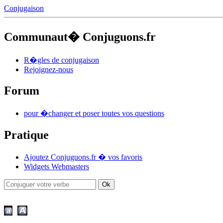
Conjugaison
Communaut� Conjuguons.fr
R�gles de conjugaison
Rejoignez-nous
Forum
pour �changer et poser toutes vos questions
Pratique
Ajoutez Conjuguons.fr � vos favoris
Widgets Webmasters