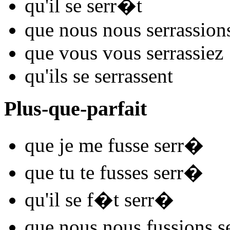
qu'il se
serr
�t
que nous nous
serr
assion
que vous vous
serr
assiez
qu'ils se
serr
assent
Plus-que-parfait
que je me
fusse serr
�
que tu te
fusses serr
�
qu'il se
f�t serr
�
que nous nous
fussions s