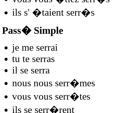
ils s'
�taient serr
�s
Pass� Simple
je me
serr
ai
tu te
serr
as
il se
serr
a
nous nous
serr
�mes
vous vous
serr
�tes
ils se
serr
�rent