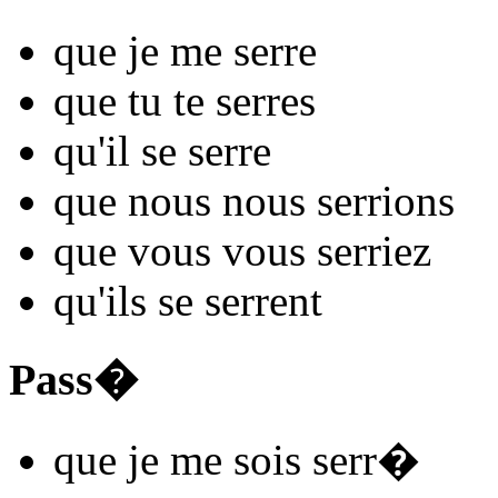
que je me
serr
e
que tu te
serr
es
qu'il se
serr
e
que nous nous
serr
ions
que vous vous
serr
iez
qu'ils se
serr
ent
Pass�
que je me
sois serr
�