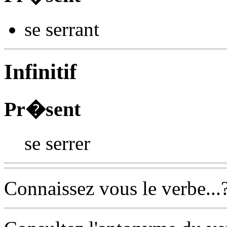
se serr
ant
Infinitif
Pr�sent
se serrer
Connaissez vous le verbe...