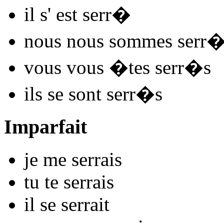
il s'
est serr
�
nous nous
sommes serr
�
vous vous
�tes serr
�s
ils se
sont serr
�s
Imparfait
je me
serr
ais
tu te
serr
ais
il se
serr
ait