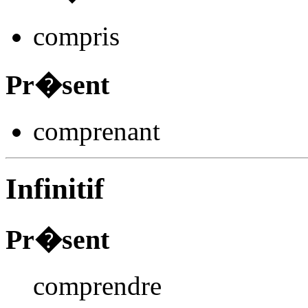
compr
is
Pr�sent
compr
enant
Infinitif
Pr�sent
comprendre