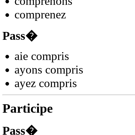
compr
enons
compr
enez
Pass�
aie compr
is
ayons compr
is
ayez compr
is
Participe
Pass�