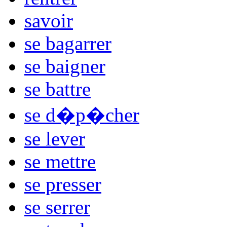
savoir
se bagarrer
se baigner
se battre
se d�p�cher
se lever
se mettre
se presser
se serrer