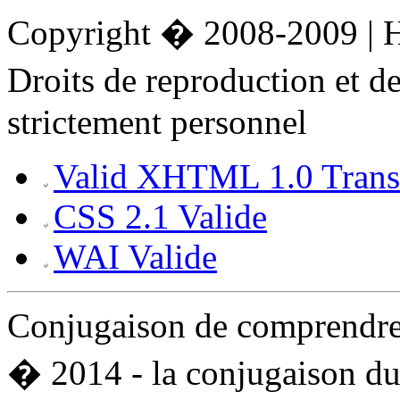
Copyright � 2008-2009 |
Droits de reproduction et 
strictement personnel
Valid XHTML 1.0 Transi
CSS 2.1 Valide
WAI Valide
Conjugaison de comprendr
� 2014 - la conjugaison d