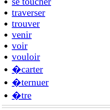
se toucher
traverser
trouver
venir
voir
vouloir
�carter
�ternuer
�tre