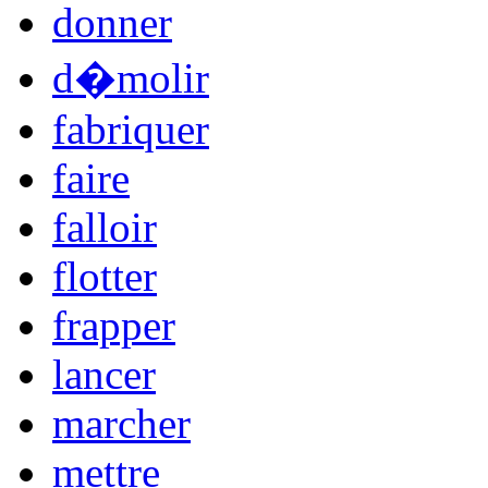
donner
d�molir
fabriquer
faire
falloir
flotter
frapper
lancer
marcher
mettre