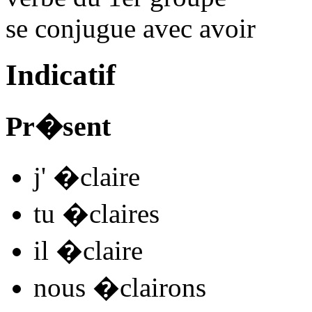
se conjugue avec
avoir
Indicatif
Pr�sent
j'
�clair
e
tu
�clair
es
il
�clair
e
nous
�clair
ons