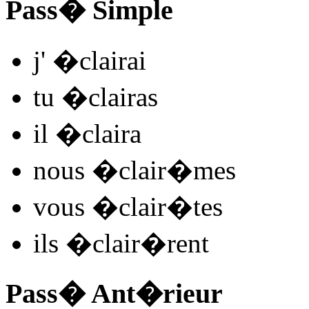
Pass� Simple
j'
�clair
ai
tu
�clair
as
il
�clair
a
nous
�clair
�mes
vous
�clair
�tes
ils
�clair
�rent
Pass� Ant�rieur