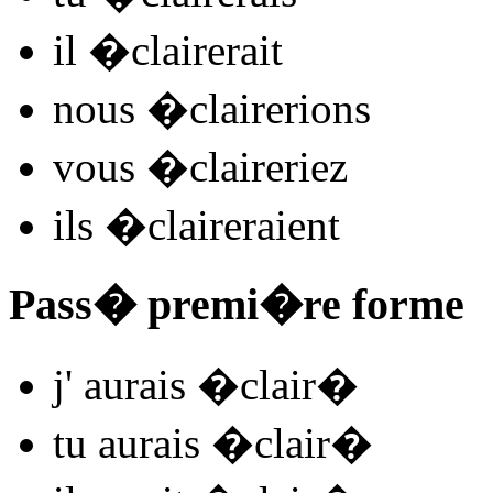
il
�clair
e
r
ait
nous
�clair
e
r
ions
vous
�clair
e
r
iez
ils
�clair
e
r
aient
Pass� premi�re forme
j'
aurais �clair
�
tu
aurais �clair
�