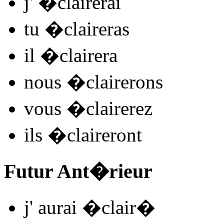
j'
�clair
e
r
ai
tu
�clair
e
r
as
il
�clair
e
r
a
nous
�clair
e
r
ons
vous
�clair
e
r
ez
ils
�clair
e
r
ont
Futur Ant�rieur
j'
aurai �clair
�