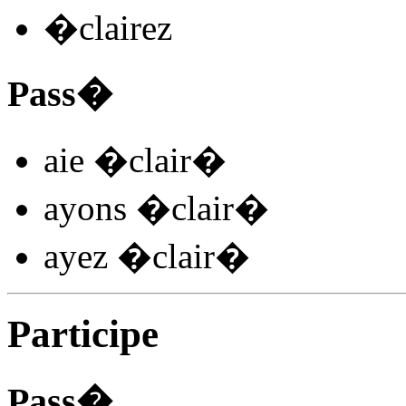
�clair
ez
Pass�
aie �clair
�
ayons �clair
�
ayez �clair
�
Participe
Pass�