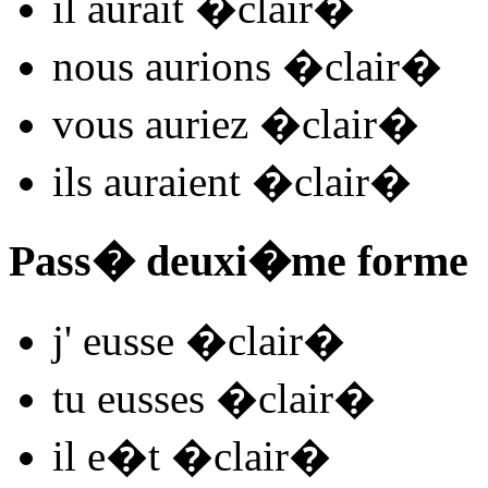
il
aurait �clair
�
nous
aurions �clair
�
vous
auriez �clair
�
ils
auraient �clair
�
Pass� deuxi�me forme
j'
eusse �clair
�
tu
eusses �clair
�
il
e�t �clair
�