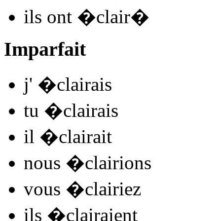
ils
ont �clair
�
Imparfait
j'
�clair
ais
tu
�clair
ais
il
�clair
ait
nous
�clair
ions
vous
�clair
iez
ils
�clair
aient