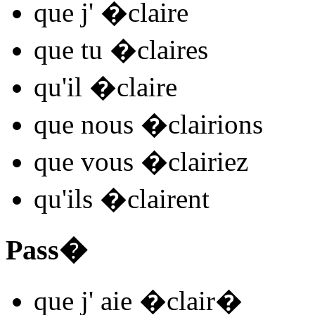
que j'
�clair
e
que tu
�clair
es
qu'il
�clair
e
que nous
�clair
ions
que vous
�clair
iez
qu'ils
�clair
ent
Pass�
que j'
aie �clair
�