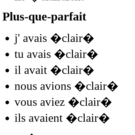
Plus-que-parfait
j'
avais �clair
�
tu
avais �clair
�
il
avait �clair
�
nous
avions �clair
�
vous
aviez �clair
�
ils
avaient �clair
�