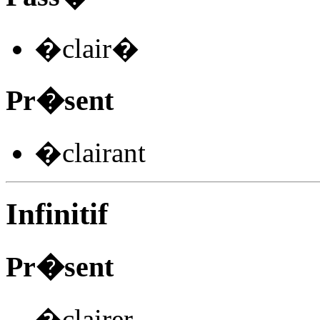
�clair
�
Pr�sent
�clair
ant
Infinitif
Pr�sent
�clairer