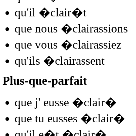
qu'il
�clair
�t
que nous
�clair
assions
que vous
�clair
assiez
qu'ils
�clair
assent
Plus-que-parfait
que j'
eusse �clair
�
que tu
eusses �clair
�
qu'il
e�t �clair
�