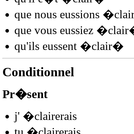
que nous
eussions �clai
que vous
eussiez �clair
qu'ils
eussent �clair
�
Conditionnel
Pr�sent
j'
�clair
e
r
ais
tu
�clair
e
r
ais