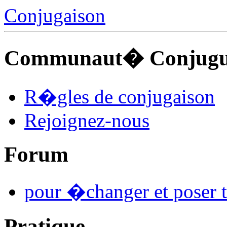
Conjugaison
Communaut� Conjuguo
R�gles de conjugaison
Rejoignez-nous
Forum
pour �changer et poser t
Pratique