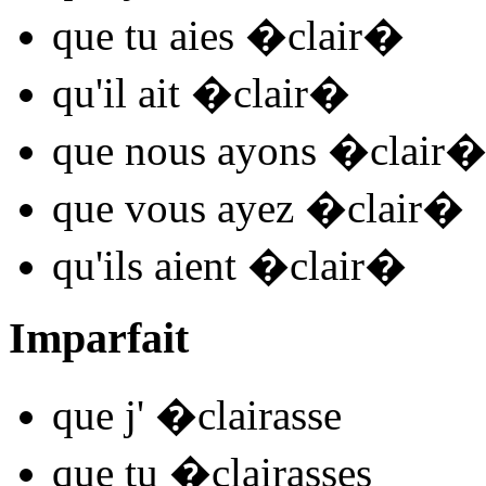
que tu
aies �clair
�
qu'il
ait �clair
�
que nous
ayons �clair
que vous
ayez �clair
�
qu'ils
aient �clair
�
Imparfait
que j'
�clair
asse
que tu
�clair
asses