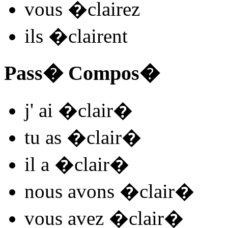
vous
�clair
ez
ils
�clair
ent
Pass� Compos�
j'
ai �clair
�
tu
as �clair
�
il
a �clair
�
nous
avons �clair
�
vous
avez �clair
�