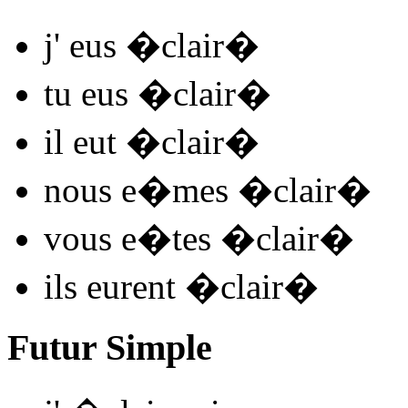
j'
eus �clair
�
tu
eus �clair
�
il
eut �clair
�
nous
e�mes �clair
�
vous
e�tes �clair
�
ils
eurent �clair
�
Futur Simple