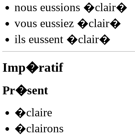
nous
eussions �clair
�
vous
eussiez �clair
�
ils
eussent �clair
�
Imp�ratif
Pr�sent
�clair
e
�clair
ons