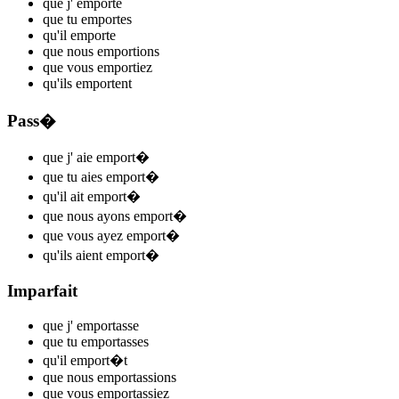
que j'
emport
e
que tu
emport
es
qu'il
emport
e
que nous
emport
ions
que vous
emport
iez
qu'ils
emport
ent
Pass�
que j'
aie emport
�
que tu
aies emport
�
qu'il
ait emport
�
que nous
ayons emport
�
que vous
ayez emport
�
qu'ils
aient emport
�
Imparfait
que j'
emport
asse
que tu
emport
asses
qu'il
emport
�t
que nous
emport
assions
que vous
emport
assiez