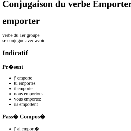
Conjugaison du verbe Emporte
emporter
verbe du 1er groupe
se conjugue avec
avoir
Indicatif
Pr�sent
j'
emport
e
tu
emport
es
il
emport
e
nous
emport
ons
vous
emport
ez
ils
emport
ent
Pass� Compos�
j'
ai emport
�