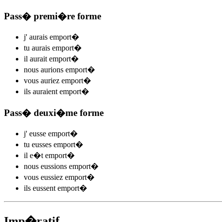
Pass� premi�re forme
j'
aurais emport
�
tu
aurais emport
�
il
aurait emport
�
nous
aurions emport
�
vous
auriez emport
�
ils
auraient emport
�
Pass� deuxi�me forme
j'
eusse emport
�
tu
eusses emport
�
il
e�t emport
�
nous
eussions emport
�
vous
eussiez emport
�
ils
eussent emport
�
Imp�ratif