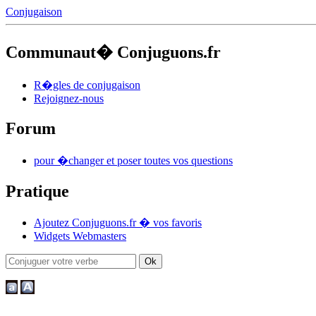
Conjugaison
Communaut� Conjuguons.fr
R�gles de conjugaison
Rejoignez-nous
Forum
pour �changer et poser toutes vos questions
Pratique
Ajoutez Conjuguons.fr � vos favoris
Widgets Webmasters