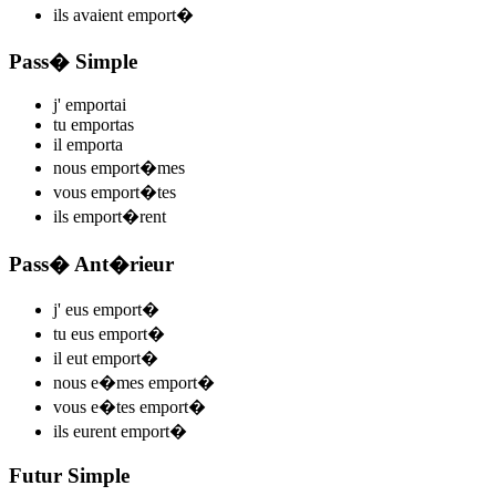
ils
avaient emport
�
Pass� Simple
j'
emport
ai
tu
emport
as
il
emport
a
nous
emport
�mes
vous
emport
�tes
ils
emport
�rent
Pass� Ant�rieur
j'
eus emport
�
tu
eus emport
�
il
eut emport
�
nous
e�mes emport
�
vous
e�tes emport
�
ils
eurent emport
�
Futur Simple