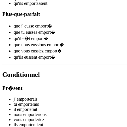
qu'ils
emport
assent
Plus-que-parfait
que j'
eusse emport
�
que tu
eusses emport
�
qu'il
e�t emport
�
que nous
eussions emport
�
que vous
eussiez emport
�
qu'ils
eussent emport
�
Conditionnel
Pr�sent
j'
emport
e
r
ais
tu
emport
e
r
ais
il
emport
e
r
ait
nous
emport
e
r
ions
vous
emport
e
r
iez
ils
emport
e
r
aient