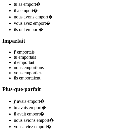
tu
as emport
�
il
a emport
�
nous
avons emport
�
vous
avez emport
�
ils
ont emport
�
Imparfait
j'
emport
ais
tu
emport
ais
il
emport
ait
nous
emport
ions
vous
emport
iez
ils
emport
aient
Plus-que-parfait
j'
avais emport
�
tu
avais emport
�
il
avait emport
�
nous
avions emport
�
vous
aviez emport
�