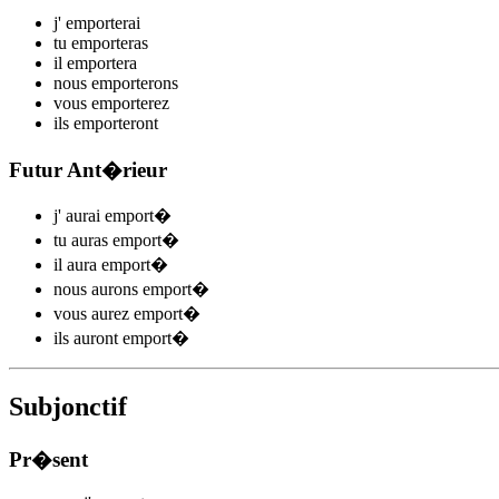
j'
emport
e
r
ai
tu
emport
e
r
as
il
emport
e
r
a
nous
emport
e
r
ons
vous
emport
e
r
ez
ils
emport
e
r
ont
Futur Ant�rieur
j'
aurai emport
�
tu
auras emport
�
il
aura emport
�
nous
aurons emport
�
vous
aurez emport
�
ils
auront emport
�
Subjonctif
Pr�sent