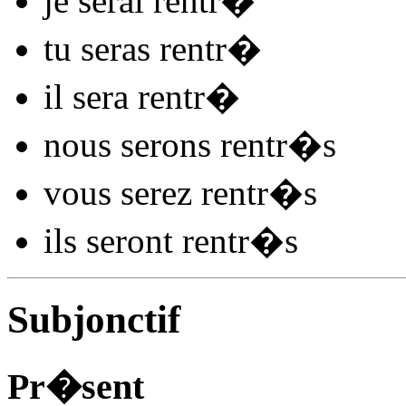
je
serai rentr
�
tu
seras rentr
�
il
sera rentr
�
nous
serons rentr
�s
vous
serez rentr
�s
ils
seront rentr
�s
Subjonctif
Pr�sent