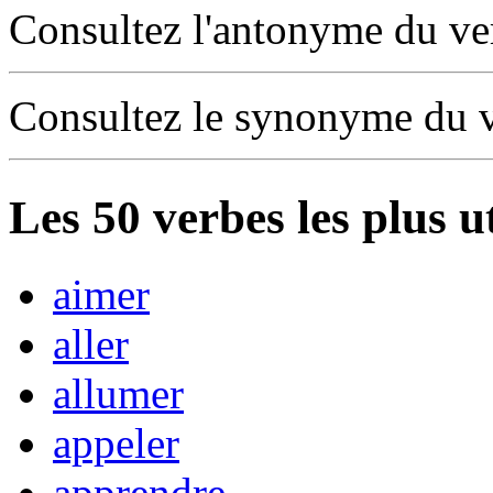
Consultez l'antonyme du v
Consultez le synonyme du 
Les
50
verbes les plus u
aimer
aller
allumer
appeler
apprendre