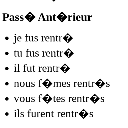
Pass� Ant�rieur
je
fus rentr
�
tu
fus rentr
�
il
fut rentr
�
nous
f�mes rentr
�s
vous
f�tes rentr
�s
ils
furent rentr
�s