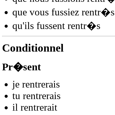
que vous
fussiez rentr
�s
qu'ils
fussent rentr
�s
Conditionnel
Pr�sent
je
rentr
e
r
ais
tu
rentr
e
r
ais
il
rentr
e
r
ait