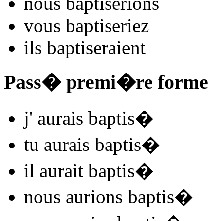
nous
baptis
e
r
ions
vous
baptis
e
r
iez
ils
baptis
e
r
aient
Pass� premi�re forme
j'
aurais baptis
�
tu
aurais baptis
�
il
aurait baptis
�
nous
aurions baptis
�