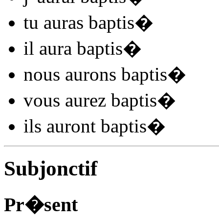
tu
auras baptis
�
il
aura baptis
�
nous
aurons baptis
�
vous
aurez baptis
�
ils
auront baptis
�
Subjonctif
Pr�sent