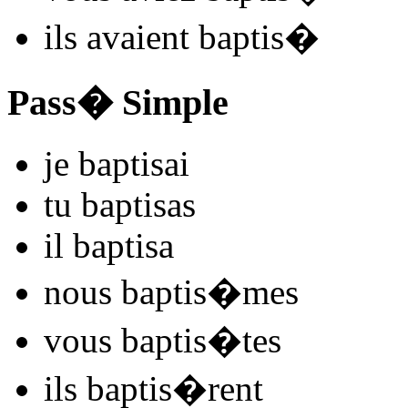
ils
avaient baptis
�
Pass� Simple
je
baptis
ai
tu
baptis
as
il
baptis
a
nous
baptis
�mes
vous
baptis
�tes
ils
baptis
�rent