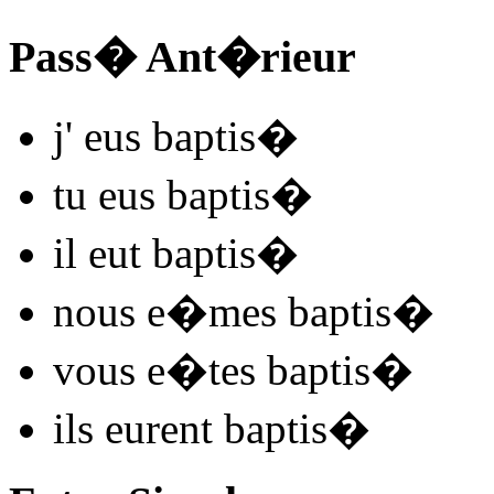
Pass� Ant�rieur
j'
eus baptis
�
tu
eus baptis
�
il
eut baptis
�
nous
e�mes baptis
�
vous
e�tes baptis
�
ils
eurent baptis
�