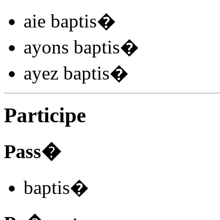
aie baptis
�
ayons baptis
�
ayez baptis
�
Participe
Pass�
baptis
�