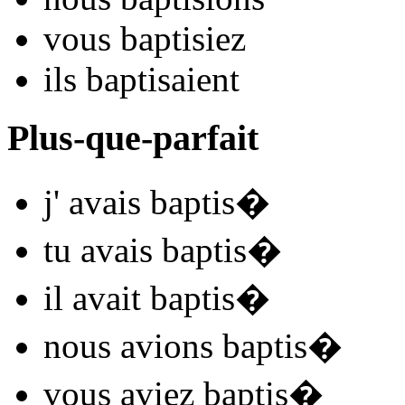
vous
baptis
iez
ils
baptis
aient
Plus-que-parfait
j'
avais baptis
�
tu
avais baptis
�
il
avait baptis
�
nous
avions baptis
�
vous
aviez baptis
�