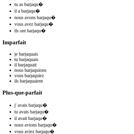
tu
as barjaqu
�
il
a barjaqu
�
nous
avons barjaqu
�
vous
avez barjaqu
�
ils
ont barjaqu
�
Imparfait
je
barjaqu
ais
tu
barjaqu
ais
il
barjaqu
ait
nous
barjaqu
ions
vous
barjaqu
iez
ils
barjaqu
aient
Plus-que-parfait
j'
avais barjaqu
�
tu
avais barjaqu
�
il
avait barjaqu
�
nous
avions barjaqu
�
vous
aviez barjaqu
�