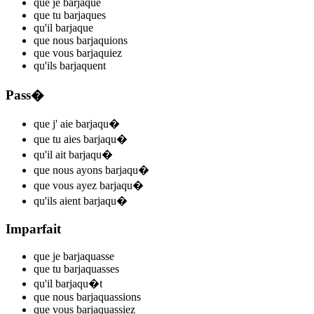
que je
barjaqu
e
que tu
barjaqu
es
qu'il
barjaqu
e
que nous
barjaqu
ions
que vous
barjaqu
iez
qu'ils
barjaqu
ent
Pass�
que j'
aie barjaqu
�
que tu
aies barjaqu
�
qu'il
ait barjaqu
�
que nous
ayons barjaqu
�
que vous
ayez barjaqu
�
qu'ils
aient barjaqu
�
Imparfait
que je
barjaqu
asse
que tu
barjaqu
asses
qu'il
barjaqu
�t
que nous
barjaqu
assions
que vous
barjaqu
assiez