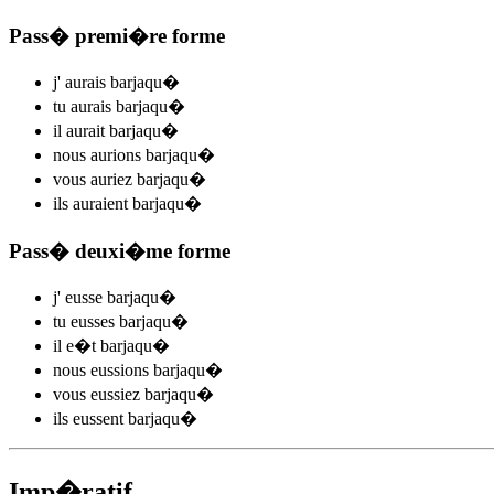
Pass� premi�re forme
j'
aurais barjaqu
�
tu
aurais barjaqu
�
il
aurait barjaqu
�
nous
aurions barjaqu
�
vous
auriez barjaqu
�
ils
auraient barjaqu
�
Pass� deuxi�me forme
j'
eusse barjaqu
�
tu
eusses barjaqu
�
il
e�t barjaqu
�
nous
eussions barjaqu
�
vous
eussiez barjaqu
�
ils
eussent barjaqu
�
Imp�ratif