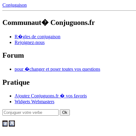
Conjugaison
Communaut� Conjuguons.fr
R�gles de conjugaison
Rejoignez-nous
Forum
pour �changer et poser toutes vos questions
Pratique
Ajoutez Conjuguons.fr � vos favoris
Widgets Webmasters