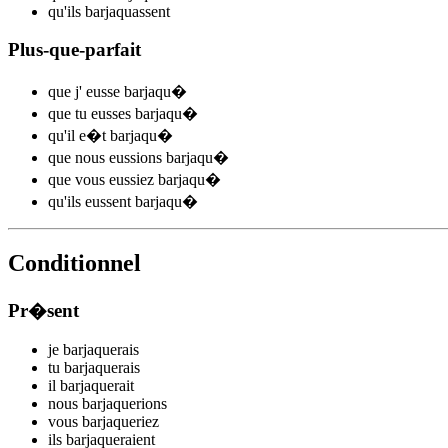
qu'ils
barjaqu
assent
Plus-que-parfait
que j'
eusse barjaqu
�
que tu
eusses barjaqu
�
qu'il
e�t barjaqu
�
que nous
eussions barjaqu
�
que vous
eussiez barjaqu
�
qu'ils
eussent barjaqu
�
Conditionnel
Pr�sent
je
barjaqu
e
r
ais
tu
barjaqu
e
r
ais
il
barjaqu
e
r
ait
nous
barjaqu
e
r
ions
vous
barjaqu
e
r
iez
ils
barjaqu
e
r
aient