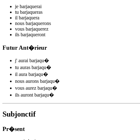
je
barjaqu
e
r
ai
tu
barjaqu
e
r
as
il
barjaqu
e
r
a
nous
barjaqu
e
r
ons
vous
barjaqu
e
r
ez
ils
barjaqu
e
r
ont
Futur Ant�rieur
j'
aurai barjaqu
�
tu
auras barjaqu
�
il
aura barjaqu
�
nous
aurons barjaqu
�
vous
aurez barjaqu
�
ils
auront barjaqu
�
Subjonctif
Pr�sent