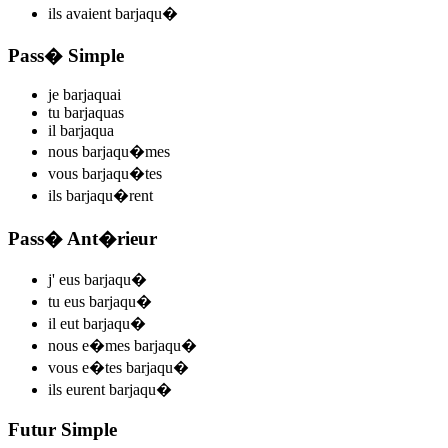
ils
avaient barjaqu
�
Pass� Simple
je
barjaqu
ai
tu
barjaqu
as
il
barjaqu
a
nous
barjaqu
�mes
vous
barjaqu
�tes
ils
barjaqu
�rent
Pass� Ant�rieur
j'
eus barjaqu
�
tu
eus barjaqu
�
il
eut barjaqu
�
nous
e�mes barjaqu
�
vous
e�tes barjaqu
�
ils
eurent barjaqu
�
Futur Simple