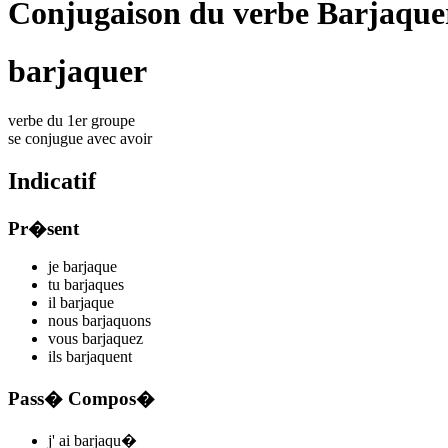
Conjugaison du verbe Barjaque
barjaquer
verbe du 1er groupe
se conjugue avec
avoir
Indicatif
Pr�sent
je
barjaqu
e
tu
barjaqu
es
il
barjaqu
e
nous
barjaqu
ons
vous
barjaqu
ez
ils
barjaqu
ent
Pass� Compos�
j'
ai barjaqu
�