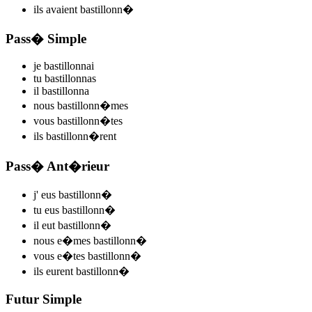
ils
avaient bastillonn
�
Pass� Simple
je
bastillonn
ai
tu
bastillonn
as
il
bastillonn
a
nous
bastillonn
�mes
vous
bastillonn
�tes
ils
bastillonn
�rent
Pass� Ant�rieur
j'
eus bastillonn
�
tu
eus bastillonn
�
il
eut bastillonn
�
nous
e�mes bastillonn
�
vous
e�tes bastillonn
�
ils
eurent bastillonn
�
Futur Simple