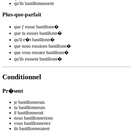
qu'ils
bastillonn
assent
Plus-que-parfait
que j'
eusse bastillonn
�
que tu
eusses bastillonn
�
qu'il
e�t bastillonn
�
que nous
eussions bastillonn
�
que vous
eussiez bastillonn
�
qu'ils
eussent bastillonn
�
Conditionnel
Pr�sent
je
bastillonn
e
r
ais
tu
bastillonn
e
r
ais
il
bastillonn
e
r
ait
nous
bastillonn
e
r
ions
vous
bastillonn
e
r
iez
ils
bastillonn
e
r
aient