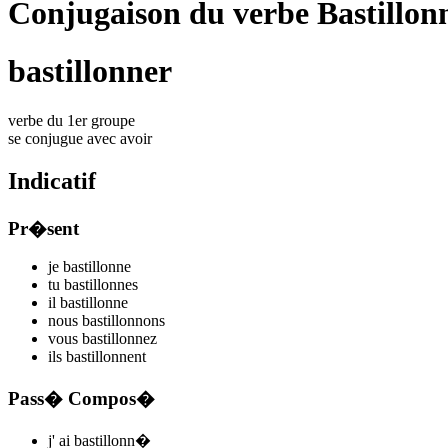
Conjugaison du verbe Bastillon
bastillonner
verbe du 1er groupe
se conjugue avec
avoir
Indicatif
Pr�sent
je
bastillonn
e
tu
bastillonn
es
il
bastillonn
e
nous
bastillonn
ons
vous
bastillonn
ez
ils
bastillonn
ent
Pass� Compos�
j'
ai bastillonn
�