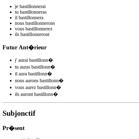
je
bastillonn
e
r
ai
tu
bastillonn
e
r
as
il
bastillonn
e
r
a
nous
bastillonn
e
r
ons
vous
bastillonn
e
r
ez
ils
bastillonn
e
r
ont
Futur Ant�rieur
j'
aurai bastillonn
�
tu
auras bastillonn
�
il
aura bastillonn
�
nous
aurons bastillonn
�
vous
aurez bastillonn
�
ils
auront bastillonn
�
Subjonctif
Pr�sent