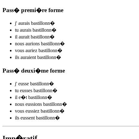
Pass� premi�re forme
j'
aurais bastillonn
�
tu
aurais bastillonn
�
il
aurait bastillonn
�
nous
aurions bastillonn
�
vous
auriez bastillonn
�
ils
auraient bastillonn
�
Pass� deuxi�me forme
j'
eusse bastillonn
�
tu
eusses bastillonn
�
il
e�t bastillonn
�
nous
eussions bastillonn
�
vous
eussiez bastillonn
�
ils
eussent bastillonn
�
Imp�ratif