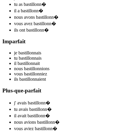
tu
as bastillonn
�
il
a bastillonn
�
nous
avons bastillonn
�
vous
avez bastillonn
�
ils
ont bastillonn
�
Imparfait
je
bastillonn
ais
tu
bastillonn
ais
il
bastillonn
ait
nous
bastillonn
ions
vous
bastillonn
iez
ils
bastillonn
aient
Plus-que-parfait
j'
avais bastillonn
�
tu
avais bastillonn
�
il
avait bastillonn
�
nous
avions bastillonn
�
vous
aviez bastillonn
�