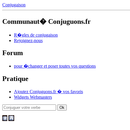
Conjugaison
Communaut� Conjuguons.fr
R�gles de conjugaison
Rejoignez-nous
Forum
pour �changer et poser toutes vos questions
Pratique
Ajoutez Conjuguons.fr � vos favoris
Widgets Webmasters