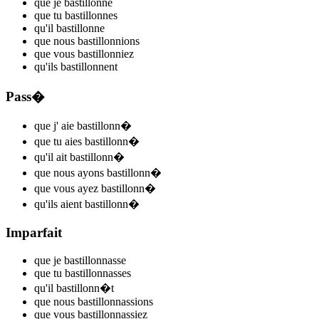
que je
bastillonn
e
que tu
bastillonn
es
qu'il
bastillonn
e
que nous
bastillonn
ions
que vous
bastillonn
iez
qu'ils
bastillonn
ent
Pass�
que j'
aie bastillonn
�
que tu
aies bastillonn
�
qu'il
ait bastillonn
�
que nous
ayons bastillonn
�
que vous
ayez bastillonn
�
qu'ils
aient bastillonn
�
Imparfait
que je
bastillonn
asse
que tu
bastillonn
asses
qu'il
bastillonn
�t
que nous
bastillonn
assions
que vous
bastillonn
assiez