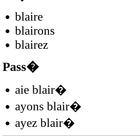
blair
e
blair
ons
blair
ez
Pass�
aie blair
�
ayons blair
�
ayez blair
�