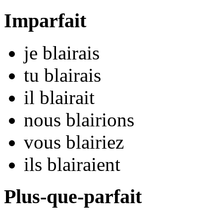
Imparfait
je
blair
ais
tu
blair
ais
il
blair
ait
nous
blair
ions
vous
blair
iez
ils
blair
aient
Plus-que-parfait