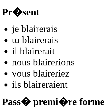
Pr�sent
je
blair
e
r
ais
tu
blair
e
r
ais
il
blair
e
r
ait
nous
blair
e
r
ions
vous
blair
e
r
iez
ils
blair
e
r
aient
Pass� premi�re forme