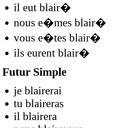
il
eut blair
�
nous
e�mes blair
�
vous
e�tes blair
�
ils
eurent blair
�
Futur Simple
je
blair
e
r
ai
tu
blair
e
r
as
il
blair
e
r
a