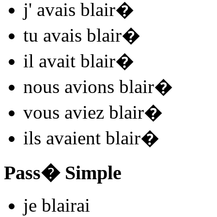
j'
avais blair
�
tu
avais blair
�
il
avait blair
�
nous
avions blair
�
vous
aviez blair
�
ils
avaient blair
�
Pass� Simple
je
blair
ai