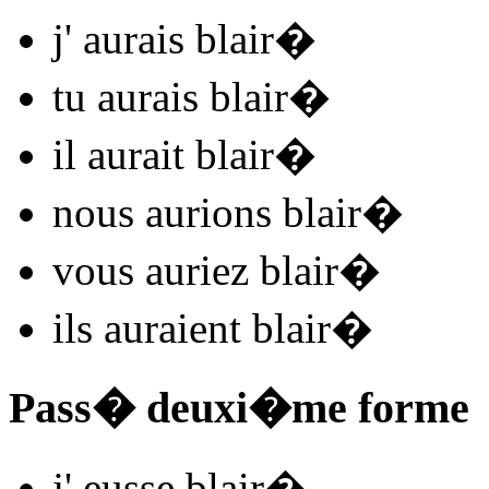
j'
aurais blair
�
tu
aurais blair
�
il
aurait blair
�
nous
aurions blair
�
vous
auriez blair
�
ils
auraient blair
�
Pass� deuxi�me forme
j'
eusse blair
�