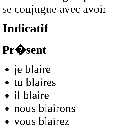
se conjugue avec
avoir
Indicatif
Pr�sent
je
blair
e
tu
blair
es
il
blair
e
nous
blair
ons
vous
blair
ez