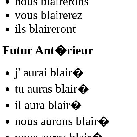
nous
blair
e
r
ons
vous
blair
e
r
ez
ils
blair
e
r
ont
Futur Ant�rieur
j'
aurai blair
�
tu
auras blair
�
il
aura blair
�
nous
aurons blair
�