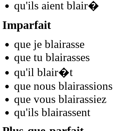
qu'ils
aient blair
�
Imparfait
que je
blair
asse
que tu
blair
asses
qu'il
blair
�t
que nous
blair
assions
que vous
blair
assiez
qu'ils
blair
assent
Plus-que-parfait