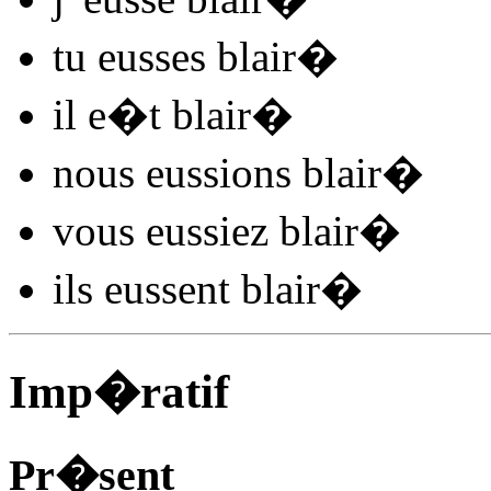
tu
eusses blair
�
il
e�t blair
�
nous
eussions blair
�
vous
eussiez blair
�
ils
eussent blair
�
Imp�ratif
Pr�sent