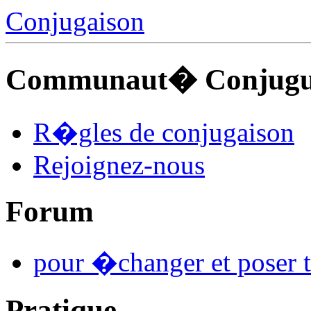
Conjugaison
Communaut� Conjuguo
R�gles de conjugaison
Rejoignez-nous
Forum
pour �changer et poser t
Pratique