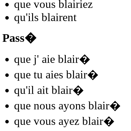
que vous
blair
iez
qu'ils
blair
ent
Pass�
que j'
aie blair
�
que tu
aies blair
�
qu'il
ait blair
�
que nous
ayons blair
�
que vous
ayez blair
�