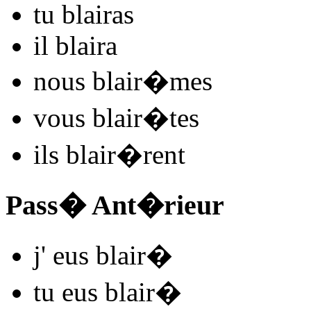
tu
blair
as
il
blair
a
nous
blair
�mes
vous
blair
�tes
ils
blair
�rent
Pass� Ant�rieur
j'
eus blair
�
tu
eus blair
�