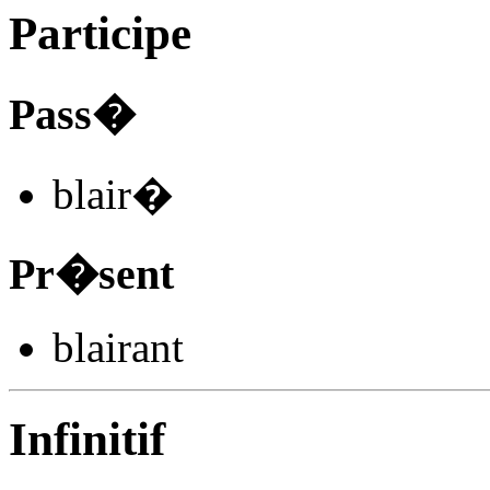
Participe
Pass�
blair
�
Pr�sent
blair
ant
Infinitif