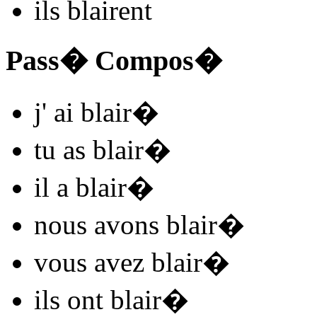
ils
blair
ent
Pass� Compos�
j'
ai blair
�
tu
as blair
�
il
a blair
�
nous
avons blair
�
vous
avez blair
�
ils
ont blair
�