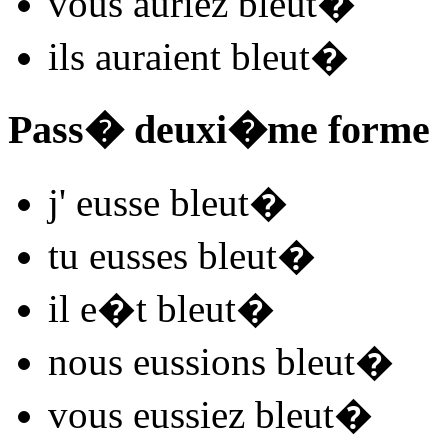
vous
auriez bleut
�
ils
auraient bleut
�
Pass� deuxi�me forme
j'
eusse bleut
�
tu
eusses bleut
�
il
e�t bleut
�
nous
eussions bleut
�
vous
eussiez bleut
�