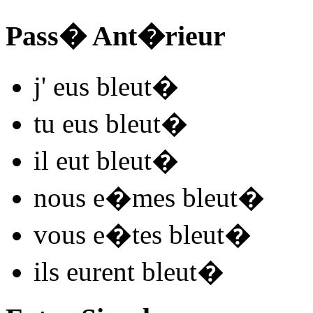
Pass� Ant�rieur
j'
eus bleut
�
tu
eus bleut
�
il
eut bleut
�
nous
e�mes bleut
�
vous
e�tes bleut
�
ils
eurent bleut
�