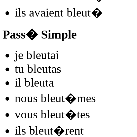
ils
avaient bleut
�
Pass� Simple
je
bleut
ai
tu
bleut
as
il
bleut
a
nous
bleut
�mes
vous
bleut
�tes
ils
bleut
�rent