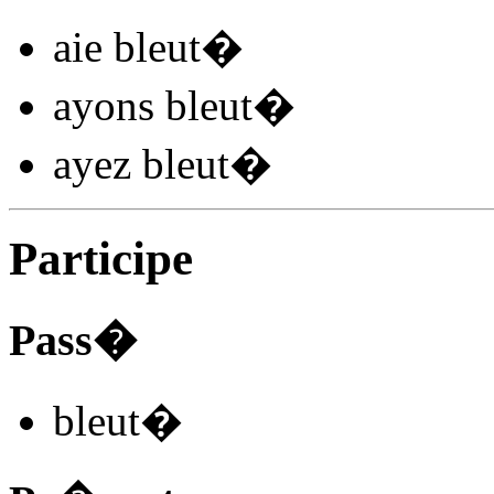
aie bleut
�
ayons bleut
�
ayez bleut
�
Participe
Pass�
bleut
�