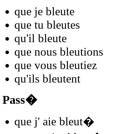
que je
bleut
e
que tu
bleut
es
qu'il
bleut
e
que nous
bleut
ions
que vous
bleut
iez
qu'ils
bleut
ent
Pass�
que j'
aie bleut
�