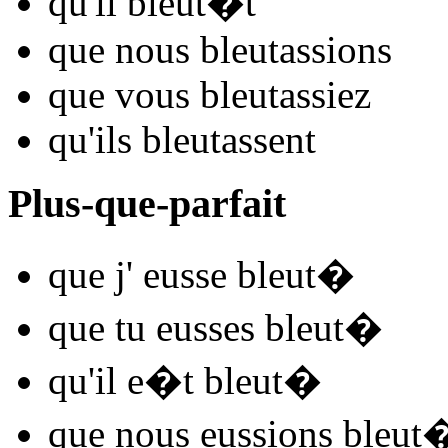
qu'il
bleut
�t
que nous
bleut
assions
que vous
bleut
assiez
qu'ils
bleut
assent
Plus-que-parfait
que j'
eusse bleut
�
que tu
eusses bleut
�
qu'il
e�t bleut
�
que nous
eussions bleut