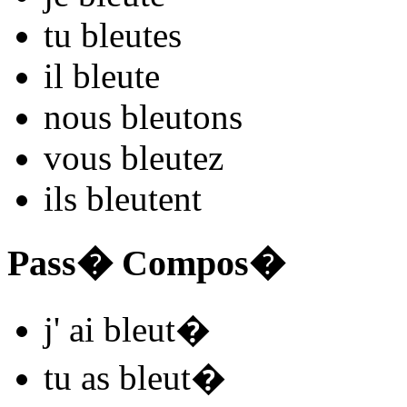
tu
bleut
es
il
bleut
e
nous
bleut
ons
vous
bleut
ez
ils
bleut
ent
Pass� Compos�
j'
ai bleut
�
tu
as bleut
�