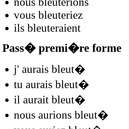
nous
bleut
e
r
ions
vous
bleut
e
r
iez
ils
bleut
e
r
aient
Pass� premi�re forme
j'
aurais bleut
�
tu
aurais bleut
�
il
aurait bleut
�
nous
aurions bleut
�