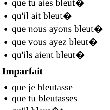
que tu
aies bleut
�
qu'il
ait bleut
�
que nous
ayons bleut
�
que vous
ayez bleut
�
qu'ils
aient bleut
�
Imparfait
que je
bleut
asse
que tu
bleut
asses