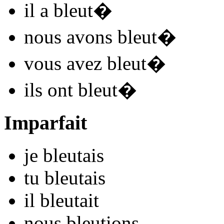
il
a bleut
�
nous
avons bleut
�
vous
avez bleut
�
ils
ont bleut
�
Imparfait
je
bleut
ais
tu
bleut
ais
il
bleut
ait
nous
bleut
ions