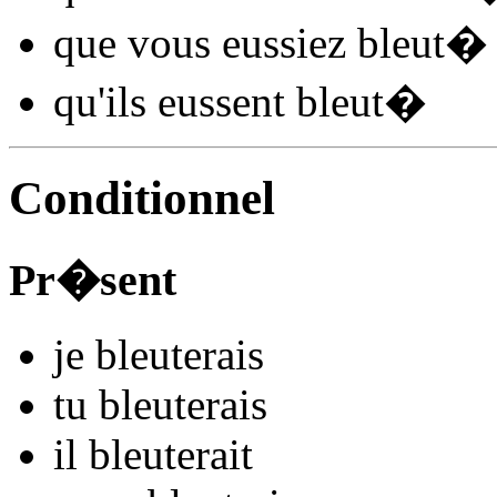
que vous
eussiez bleut
�
qu'ils
eussent bleut
�
Conditionnel
Pr�sent
je
bleut
e
r
ais
tu
bleut
e
r
ais
il
bleut
e
r
ait