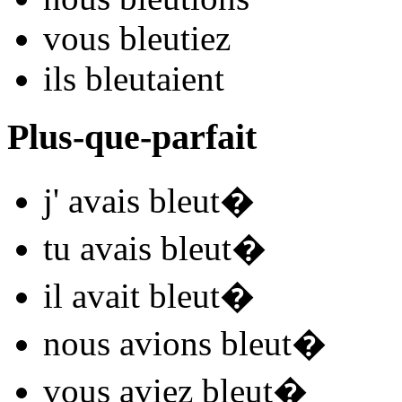
vous
bleut
iez
ils
bleut
aient
Plus-que-parfait
j'
avais bleut
�
tu
avais bleut
�
il
avait bleut
�
nous
avions bleut
�
vous
aviez bleut
�