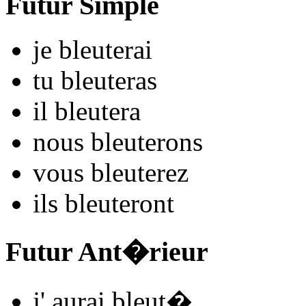
Futur Simple
je
bleut
e
r
ai
tu
bleut
e
r
as
il
bleut
e
r
a
nous
bleut
e
r
ons
vous
bleut
e
r
ez
ils
bleut
e
r
ont
Futur Ant�rieur
j'
aurai bleut
�