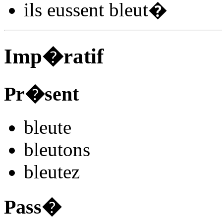
ils
eussent bleut
�
Imp�ratif
Pr�sent
bleut
e
bleut
ons
bleut
ez
Pass�