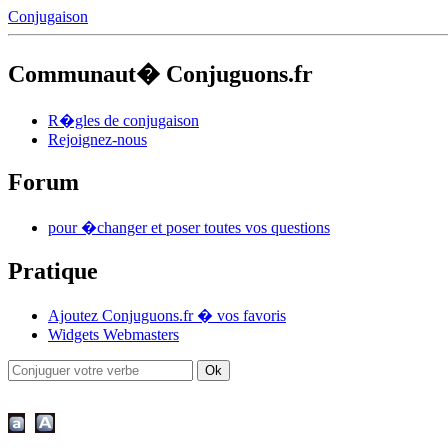
Conjugaison
Communaut� Conjuguons.fr
R�gles de conjugaison
Rejoignez-nous
Forum
pour �changer et poser toutes vos questions
Pratique
Ajoutez Conjuguons.fr � vos favoris
Widgets Webmasters