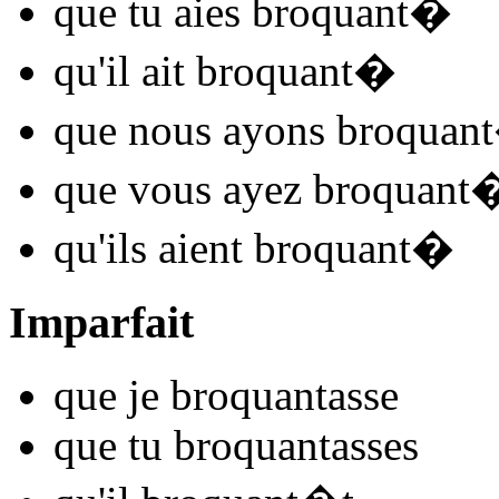
que tu
aies broquant
�
qu'il
ait broquant
�
que nous
ayons broquant
que vous
ayez broquant
qu'ils
aient broquant
�
Imparfait
que je
broquant
asse
que tu
broquant
asses