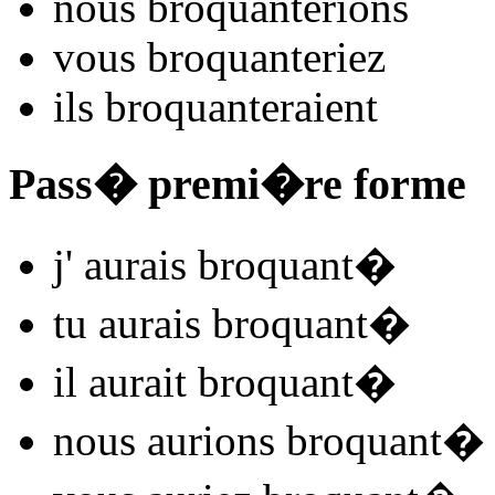
nous
broquant
e
r
ions
vous
broquant
e
r
iez
ils
broquant
e
r
aient
Pass� premi�re forme
j'
aurais broquant
�
tu
aurais broquant
�
il
aurait broquant
�
nous
aurions broquant
�