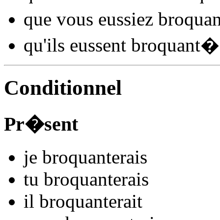
que vous
eussiez broquan
qu'ils
eussent broquant
�
Conditionnel
Pr�sent
je
broquant
e
r
ais
tu
broquant
e
r
ais
il
broquant
e
r
ait