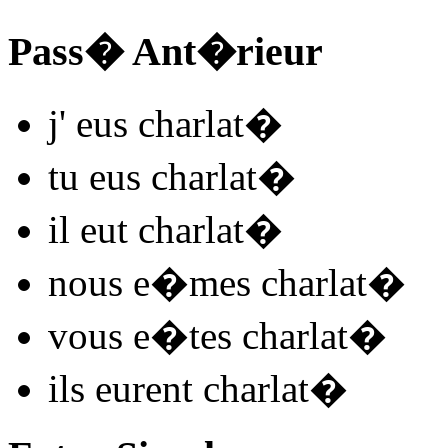
Pass� Ant�rieur
j'
eus charlat
�
tu
eus charlat
�
il
eut charlat
�
nous
e�mes charlat
�
vous
e�tes charlat
�
ils
eurent charlat
�