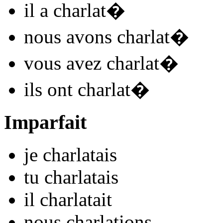
il
a charlat
�
nous
avons charlat
�
vous
avez charlat
�
ils
ont charlat
�
Imparfait
je
charlat
ais
tu
charlat
ais
il
charlat
ait
nous
charlat
ions