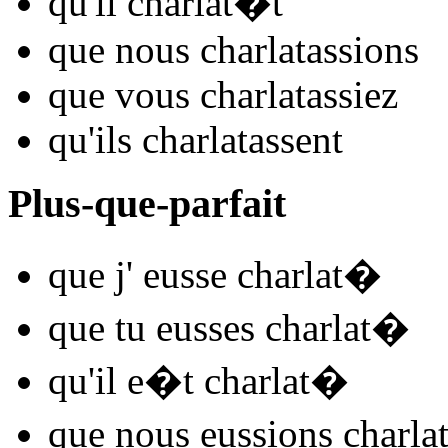
qu'il
charlat
�t
que nous
charlat
assions
que vous
charlat
assiez
qu'ils
charlat
assent
Plus-que-parfait
que j'
eusse charlat
�
que tu
eusses charlat
�
qu'il
e�t charlat
�
que nous
eussions charla