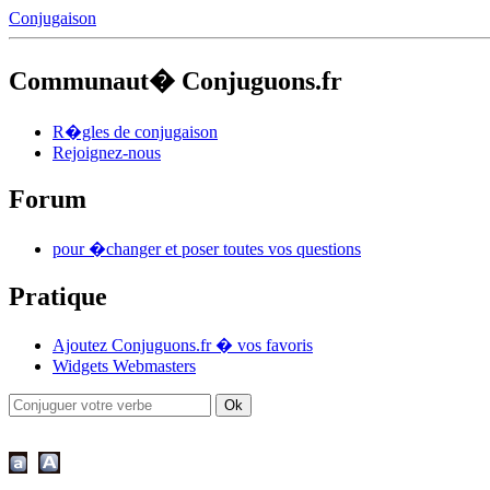
Conjugaison
Communaut� Conjuguons.fr
R�gles de conjugaison
Rejoignez-nous
Forum
pour �changer et poser toutes vos questions
Pratique
Ajoutez Conjuguons.fr � vos favoris
Widgets Webmasters