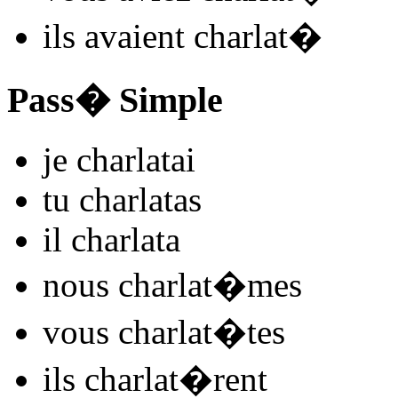
ils
avaient charlat
�
Pass� Simple
je
charlat
ai
tu
charlat
as
il
charlat
a
nous
charlat
�mes
vous
charlat
�tes
ils
charlat
�rent