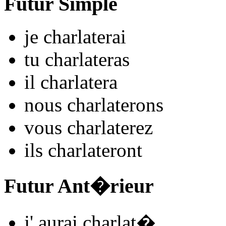
Futur Simple
je
charlat
e
r
ai
tu
charlat
e
r
as
il
charlat
e
r
a
nous
charlat
e
r
ons
vous
charlat
e
r
ez
ils
charlat
e
r
ont
Futur Ant�rieur
j'
aurai charlat
�