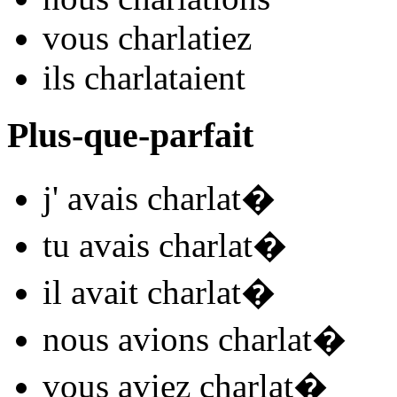
vous
charlat
iez
ils
charlat
aient
Plus-que-parfait
j'
avais charlat
�
tu
avais charlat
�
il
avait charlat
�
nous
avions charlat
�
vous
aviez charlat
�