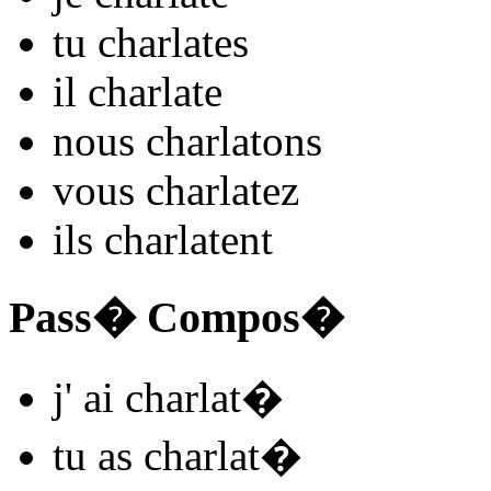
tu
charlat
es
il
charlat
e
nous
charlat
ons
vous
charlat
ez
ils
charlat
ent
Pass� Compos�
j'
ai charlat
�
tu
as charlat
�