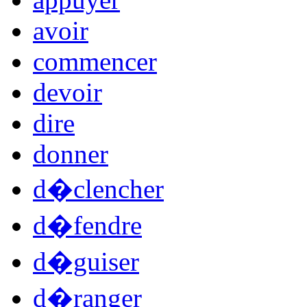
avoir
commencer
devoir
dire
donner
d�clencher
d�fendre
d�guiser
d�ranger