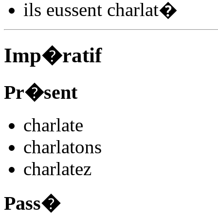
ils
eussent charlat
�
Imp�ratif
Pr�sent
charlat
e
charlat
ons
charlat
ez
Pass�