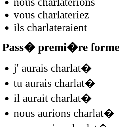
nous
charlat
e
r
ions
vous
charlat
e
r
iez
ils
charlat
e
r
aient
Pass� premi�re forme
j'
aurais charlat
�
tu
aurais charlat
�
il
aurait charlat
�
nous
aurions charlat
�