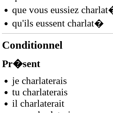
que vous
eussiez charlat
qu'ils
eussent charlat
�
Conditionnel
Pr�sent
je
charlat
e
r
ais
tu
charlat
e
r
ais
il
charlat
e
r
ait