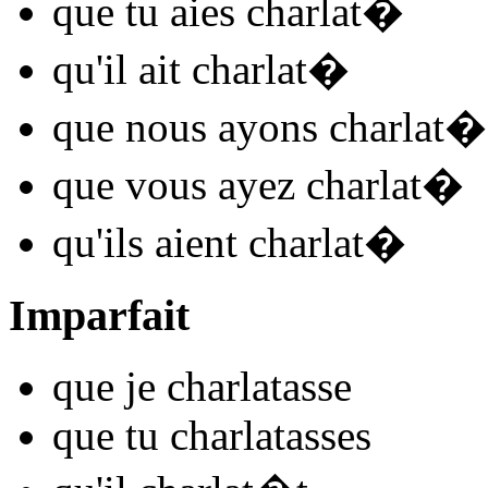
que tu
aies charlat
�
qu'il
ait charlat
�
que nous
ayons charlat
�
que vous
ayez charlat
�
qu'ils
aient charlat
�
Imparfait
que je
charlat
asse
que tu
charlat
asses