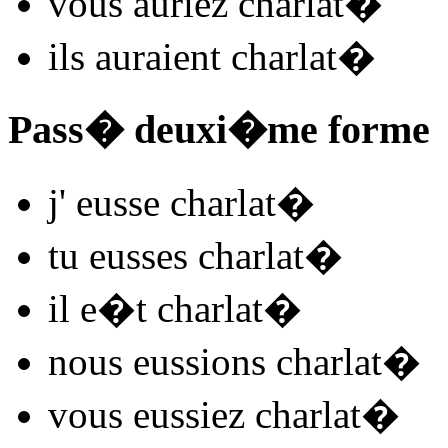
vous
auriez charlat
�
ils
auraient charlat
�
Pass� deuxi�me forme
j'
eusse charlat
�
tu
eusses charlat
�
il
e�t charlat
�
nous
eussions charlat
�
vous
eussiez charlat
�