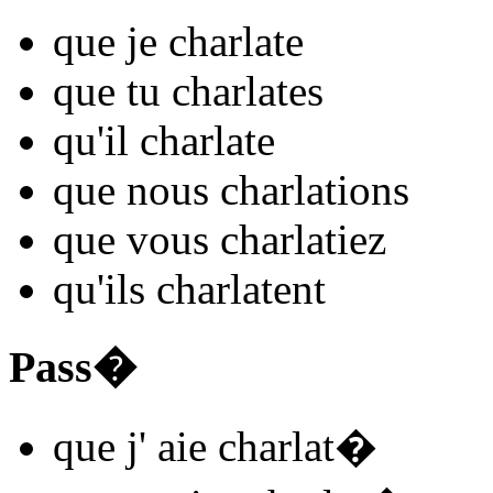
que je
charlat
e
que tu
charlat
es
qu'il
charlat
e
que nous
charlat
ions
que vous
charlat
iez
qu'ils
charlat
ent
Pass�
que j'
aie charlat
�