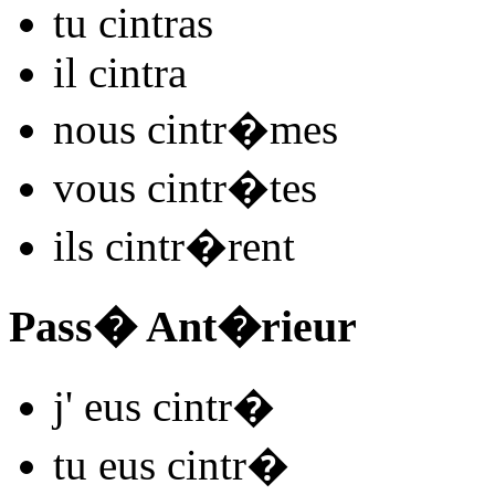
tu
cintr
as
il
cintr
a
nous
cintr
�mes
vous
cintr
�tes
ils
cintr
�rent
Pass� Ant�rieur
j'
eus cintr
�
tu
eus cintr
�