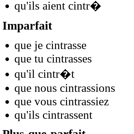
qu'ils
aient cintr
�
Imparfait
que je
cintr
asse
que tu
cintr
asses
qu'il
cintr
�t
que nous
cintr
assions
que vous
cintr
assiez
qu'ils
cintr
assent
Plus-que-parfait