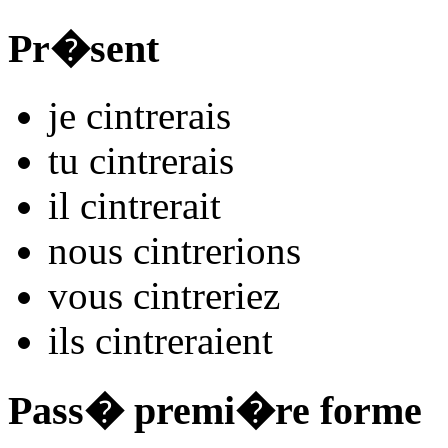
Pr�sent
je
cintr
e
r
ais
tu
cintr
e
r
ais
il
cintr
e
r
ait
nous
cintr
e
r
ions
vous
cintr
e
r
iez
ils
cintr
e
r
aient
Pass� premi�re forme