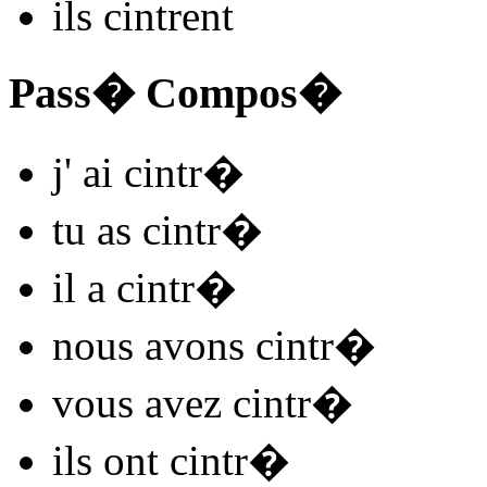
ils
cintr
ent
Pass� Compos�
j'
ai cintr
�
tu
as cintr
�
il
a cintr
�
nous
avons cintr
�
vous
avez cintr
�
ils
ont cintr
�