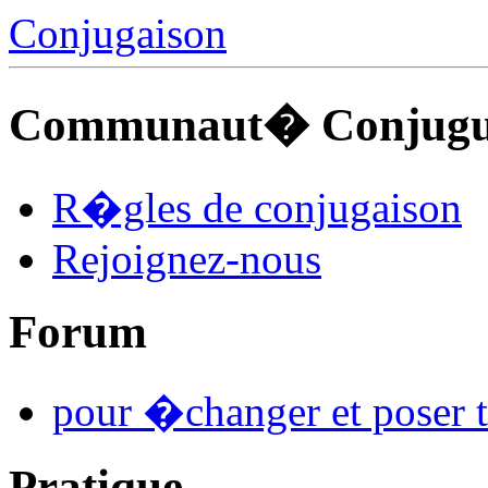
Conjugaison
Communaut� Conjuguo
R�gles de conjugaison
Rejoignez-nous
Forum
pour �changer et poser t
Pratique