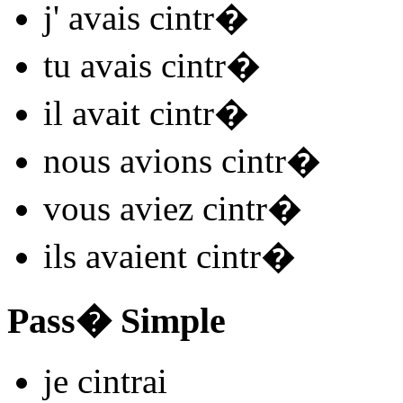
j'
avais cintr
�
tu
avais cintr
�
il
avait cintr
�
nous
avions cintr
�
vous
aviez cintr
�
ils
avaient cintr
�
Pass� Simple
je
cintr
ai