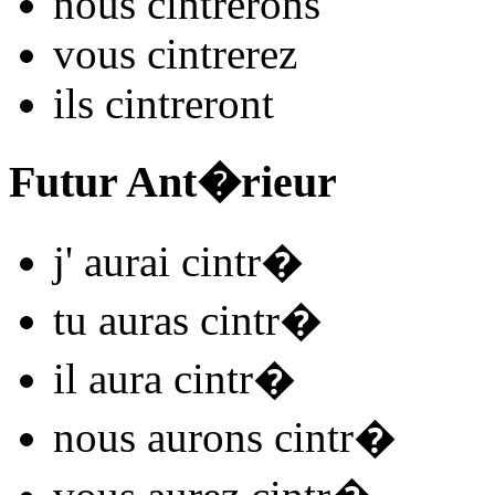
nous
cintr
e
r
ons
vous
cintr
e
r
ez
ils
cintr
e
r
ont
Futur Ant�rieur
j'
aurai cintr
�
tu
auras cintr
�
il
aura cintr
�
nous
aurons cintr
�