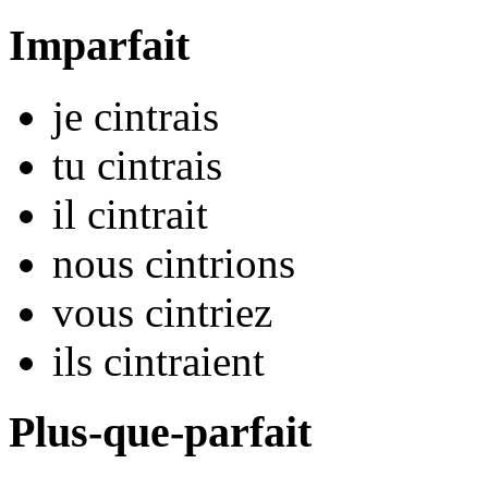
Imparfait
je
cintr
ais
tu
cintr
ais
il
cintr
ait
nous
cintr
ions
vous
cintr
iez
ils
cintr
aient
Plus-que-parfait