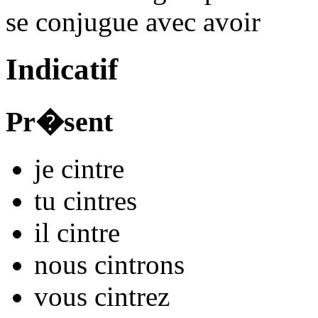
se conjugue avec
avoir
Indicatif
Pr�sent
je
cintr
e
tu
cintr
es
il
cintr
e
nous
cintr
ons
vous
cintr
ez