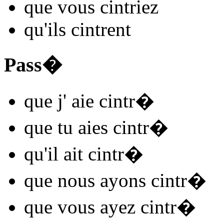
que vous
cintr
iez
qu'ils
cintr
ent
Pass�
que j'
aie cintr
�
que tu
aies cintr
�
qu'il
ait cintr
�
que nous
ayons cintr
�
que vous
ayez cintr
�