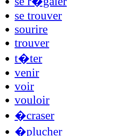
se r�galer
se trouver
sourire
trouver
t�ter
venir
voir
vouloir
�craser
�plucher