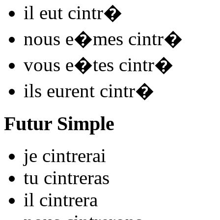
il
eut cintr
�
nous
e�mes cintr
�
vous
e�tes cintr
�
ils
eurent cintr
�
Futur Simple
je
cintr
e
r
ai
tu
cintr
e
r
as
il
cintr
e
r
a