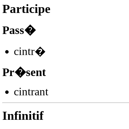
Participe
Pass�
cintr
�
Pr�sent
cintr
ant
Infinitif