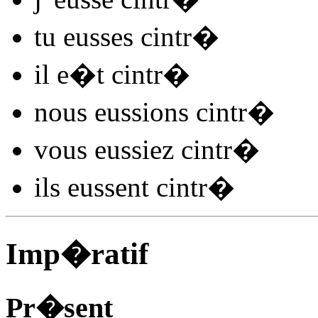
tu
eusses cintr
�
il
e�t cintr
�
nous
eussions cintr
�
vous
eussiez cintr
�
ils
eussent cintr
�
Imp�ratif
Pr�sent