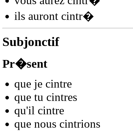
vous
aurez cintr
�
ils
auront cintr
�
Subjonctif
Pr�sent
que je
cintr
e
que tu
cintr
es
qu'il
cintr
e
que nous
cintr
ions