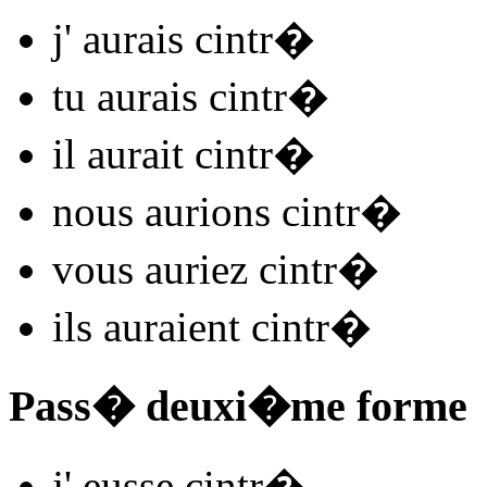
j'
aurais cintr
�
tu
aurais cintr
�
il
aurait cintr
�
nous
aurions cintr
�
vous
auriez cintr
�
ils
auraient cintr
�
Pass� deuxi�me forme
j'
eusse cintr
�