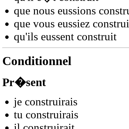
que nous
eussions constr
que vous
eussiez constru
qu'ils
eussent constru
it
Conditionnel
Pr�sent
je
constru
irais
tu
constru
irais
il
constru
irait