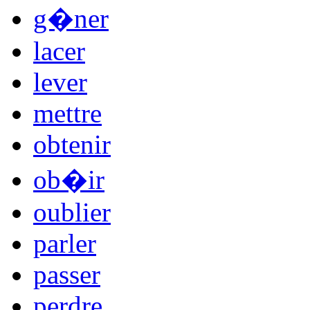
g�ner
lacer
lever
mettre
obtenir
ob�ir
oublier
parler
passer
perdre