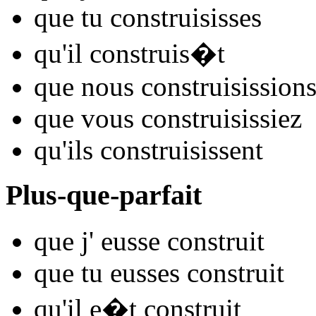
que tu
constru
isisses
qu'il
constru
is�t
que nous
constru
isission
que vous
constru
isissiez
qu'ils
constru
isissent
Plus-que-parfait
que j'
eusse constru
it
que tu
eusses constru
it
qu'il
e�t constru
it