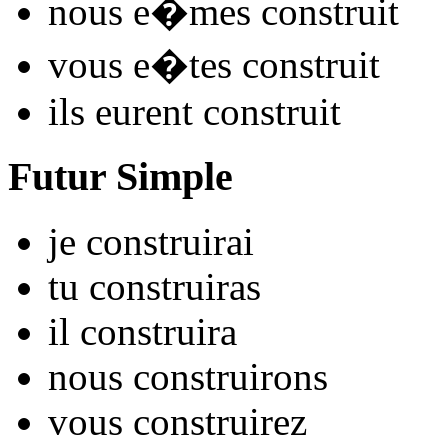
nous
e�mes constru
it
vous
e�tes constru
it
ils
eurent constru
it
Futur Simple
je
constru
irai
tu
constru
iras
il
constru
ira
nous
constru
irons
vous
constru
irez