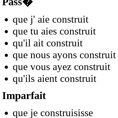
Pass�
que j'
aie constru
it
que tu
aies constru
it
qu'il
ait constru
it
que nous
ayons constru
it
que vous
ayez constru
it
qu'ils
aient constru
it
Imparfait
que je
constru
isisse