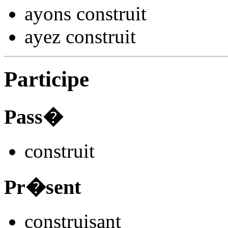
ayons constru
it
ayez constru
it
Participe
Pass�
constru
it
Pr�sent
constru
isant