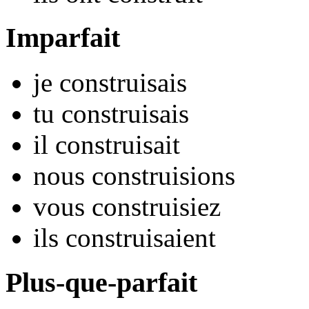
Imparfait
je
constru
isais
tu
constru
isais
il
constru
isait
nous
constru
isions
vous
constru
isiez
ils
constru
isaient
Plus-que-parfait