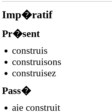
Imp�ratif
Pr�sent
constru
is
constru
isons
constru
isez
Pass�
aie constru
it