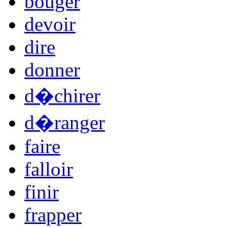
bouger
devoir
dire
donner
d�chirer
d�ranger
faire
falloir
finir
frapper