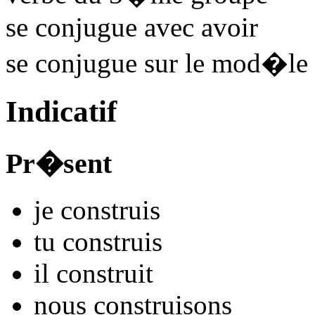
se conjugue avec
avoir
se conjugue sur le mod�le
Indicatif
Pr�sent
je
constru
is
tu
constru
is
il
constru
it
nous
constru
isons