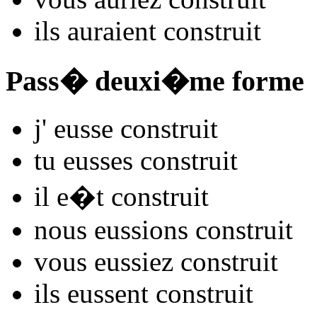
ils
auraient constru
it
Pass� deuxi�me forme
j'
eusse constru
it
tu
eusses constru
it
il
e�t constru
it
nous
eussions constru
it
vous
eussiez constru
it
ils
eussent constru
it