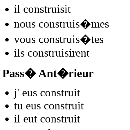
il
constru
isit
nous
constru
is�mes
vous
constru
is�tes
ils
constru
isirent
Pass� Ant�rieur
j'
eus constru
it
tu
eus constru
it
il
eut constru
it