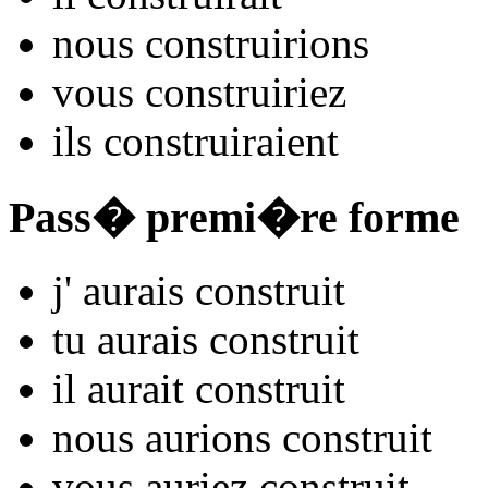
nous
constru
irions
vous
constru
iriez
ils
constru
iraient
Pass� premi�re forme
j'
aurais constru
it
tu
aurais constru
it
il
aurait constru
it
nous
aurions constru
it
vous
auriez constru
it