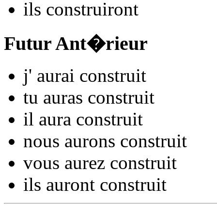
ils
constru
iront
Futur Ant�rieur
j'
aurai constru
it
tu
auras constru
it
il
aura constru
it
nous
aurons constru
it
vous
aurez constru
it
ils
auront constru
it