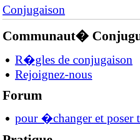
Conjugaison
Communaut� Conjuguo
R�gles de conjugaison
Rejoignez-nous
Forum
pour �changer et poser t
Pratique