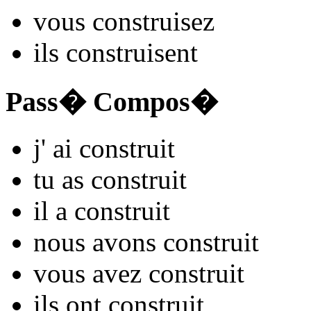
vous
constru
isez
ils
constru
isent
Pass� Compos�
j'
ai constru
it
tu
as constru
it
il
a constru
it
nous
avons constru
it
vous
avez constru
it
ils
ont constru
it