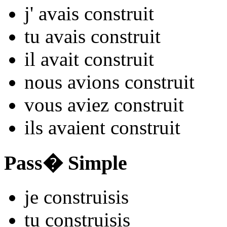
j'
avais constru
it
tu
avais constru
it
il
avait constru
it
nous
avions constru
it
vous
aviez constru
it
ils
avaient constru
it
Pass� Simple
je
constru
isis
tu
constru
isis