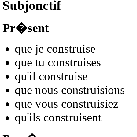
Subjonctif
Pr�sent
que je
constru
ise
que tu
constru
ises
qu'il
constru
ise
que nous
constru
isions
que vous
constru
isiez
qu'ils
constru
isent