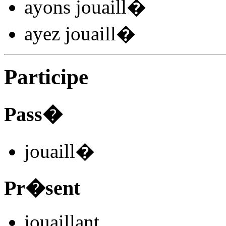
ayons jouaill
�
ayez jouaill
�
Participe
Pass�
jouaill
�
Pr�sent
jouaill
ant