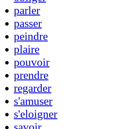
parler
passer
peindre
plaire
pouvoir
prendre
regarder
s'amuser
s'eloigner
savoir