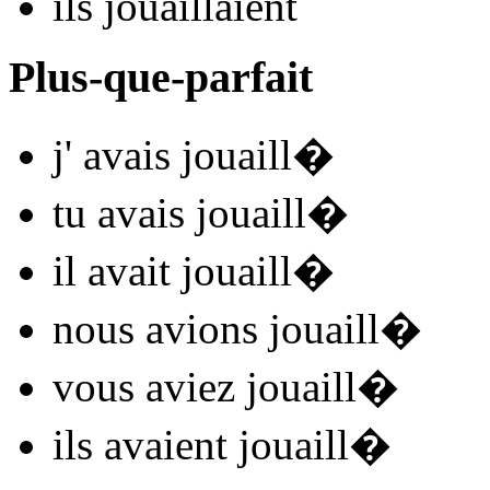
ils
jouaill
aient
Plus-que-parfait
j'
avais jouaill
�
tu
avais jouaill
�
il
avait jouaill
�
nous
avions jouaill
�
vous
aviez jouaill
�
ils
avaient jouaill
�