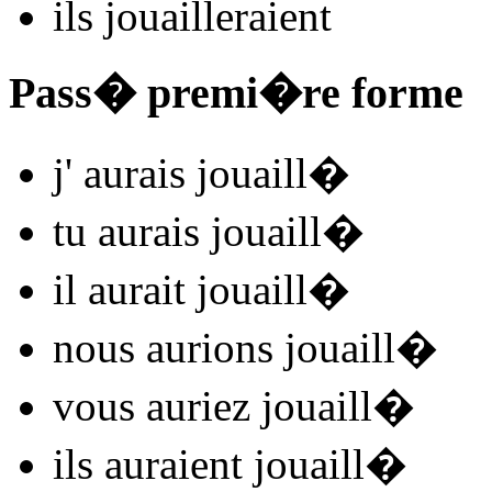
ils
jouaill
e
r
aient
Pass� premi�re forme
j'
aurais jouaill
�
tu
aurais jouaill
�
il
aurait jouaill
�
nous
aurions jouaill
�
vous
auriez jouaill
�
ils
auraient jouaill
�