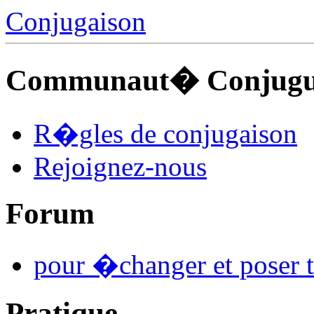
Conjugaison
Communaut� Conjuguo
R�gles de conjugaison
Rejoignez-nous
Forum
pour �changer et poser t
Pratique