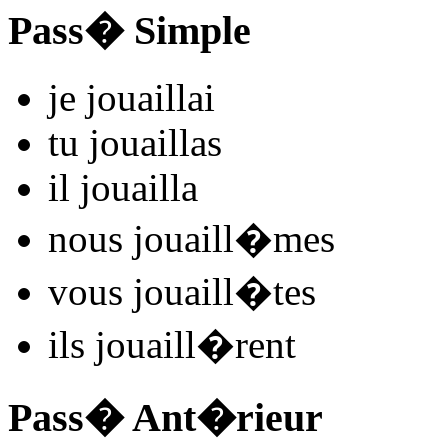
Pass� Simple
je
jouaill
ai
tu
jouaill
as
il
jouaill
a
nous
jouaill
�mes
vous
jouaill
�tes
ils
jouaill
�rent
Pass� Ant�rieur