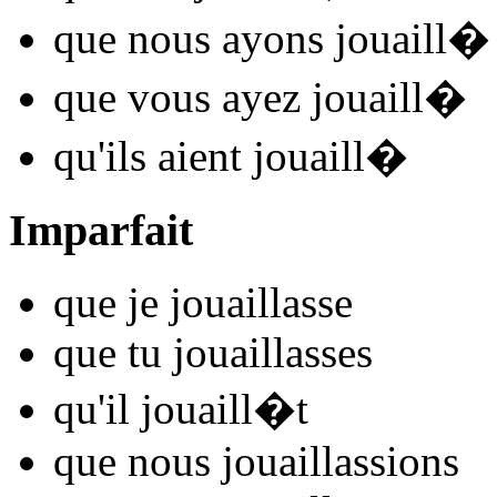
que nous
ayons jouaill
�
que vous
ayez jouaill
�
qu'ils
aient jouaill
�
Imparfait
que je
jouaill
asse
que tu
jouaill
asses
qu'il
jouaill
�t
que nous
jouaill
assions