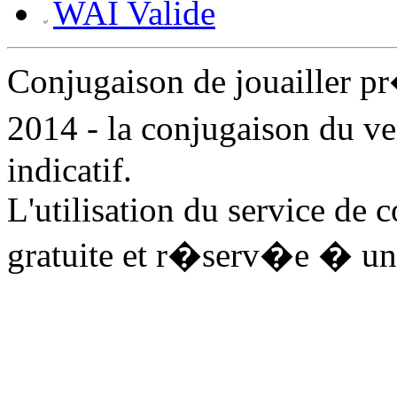
WAI Valide
Conjugaison de jouailler 
2014 - la conjugaison du ve
indicatif.
L'utilisation du service de 
gratuite et r�serv�e � un 