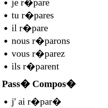
je
r�par
e
tu
r�par
es
il
r�par
e
nous
r�par
ons
vous
r�par
ez
ils
r�par
ent
Pass� Compos�
j'
ai r�par
�