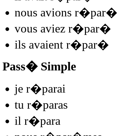
nous
avions r�par
�
vous
aviez r�par
�
ils
avaient r�par
�
Pass� Simple
je
r�par
ai
tu
r�par
as
il
r�par
a