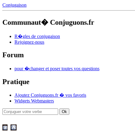
Conjugaison
Communaut� Conjuguons.fr
R�gles de conjugaison
Rejoignez-nous
Forum
pour �changer et poser toutes vos questions
Pratique
Ajoutez Conjuguons.fr � vos favoris
Widgets Webmasters