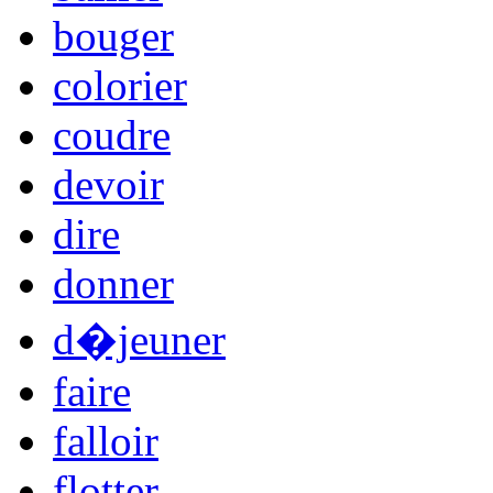
bouger
colorier
coudre
devoir
dire
donner
d�jeuner
faire
falloir
flotter