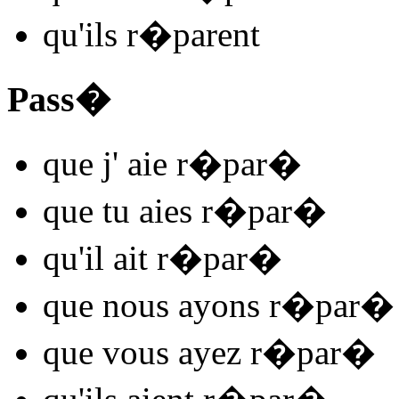
qu'ils
r�par
ent
Pass�
que j'
aie r�par
�
que tu
aies r�par
�
qu'il
ait r�par
�
que nous
ayons r�par
�
que vous
ayez r�par
�