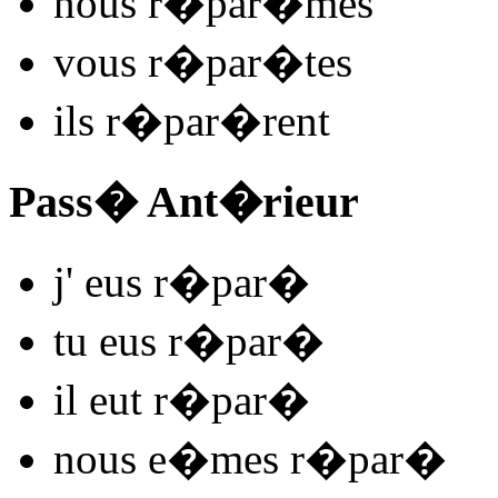
nous
r�par
�mes
vous
r�par
�tes
ils
r�par
�rent
Pass� Ant�rieur
j'
eus r�par
�
tu
eus r�par
�
il
eut r�par
�
nous
e�mes r�par
�