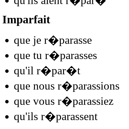
qu'ils
aient r�par
�
Imparfait
que je
r�par
asse
que tu
r�par
asses
qu'il
r�par
�t
que nous
r�par
assions
que vous
r�par
assiez
qu'ils
r�par
assent