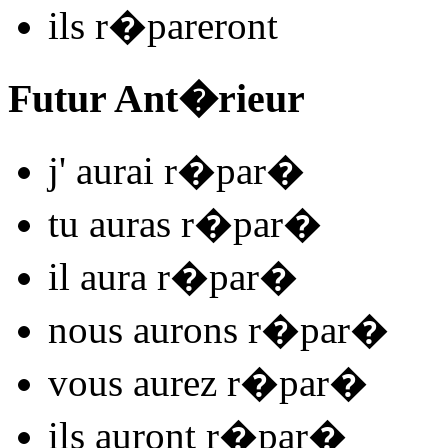
ils
r�par
e
r
ont
Futur Ant�rieur
j'
aurai r�par
�
tu
auras r�par
�
il
aura r�par
�
nous
aurons r�par
�
vous
aurez r�par
�
ils
auront r�par
�