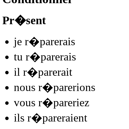
Pr�sent
je
r�par
e
r
ais
tu
r�par
e
r
ais
il
r�par
e
r
ait
nous
r�par
e
r
ions
vous
r�par
e
r
iez
ils
r�par
e
r
aient