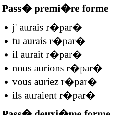
Pass� premi�re forme
j'
aurais r�par
�
tu
aurais r�par
�
il
aurait r�par
�
nous
aurions r�par
�
vous
auriez r�par
�
ils
auraient r�par
�
Pass� deuxi�me forme