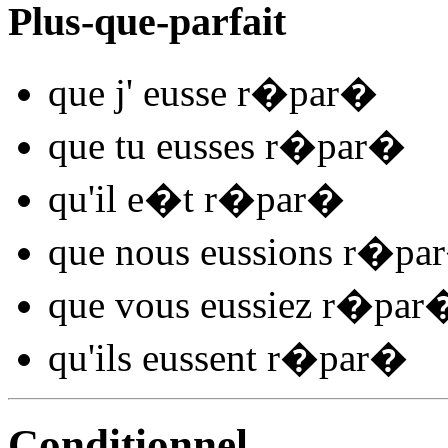
Plus-que-parfait
que j'
eusse r�par
�
que tu
eusses r�par
�
qu'il
e�t r�par
�
que nous
eussions r�par
que vous
eussiez r�par
qu'ils
eussent r�par
�
Conditionnel