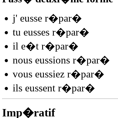
j'
eusse r�par
�
tu
eusses r�par
�
il
e�t r�par
�
nous
eussions r�par
�
vous
eussiez r�par
�
ils
eussent r�par
�
Imp�ratif