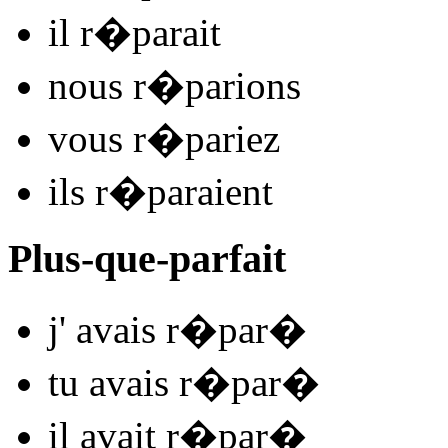
il
r�par
ait
nous
r�par
ions
vous
r�par
iez
ils
r�par
aient
Plus-que-parfait
j'
avais r�par
�
tu
avais r�par
�
il
avait r�par
�