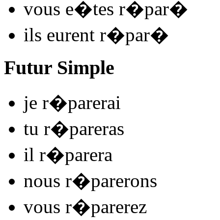
vous
e�tes r�par
�
ils
eurent r�par
�
Futur Simple
je
r�par
e
r
ai
tu
r�par
e
r
as
il
r�par
e
r
a
nous
r�par
e
r
ons
vous
r�par
e
r
ez