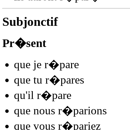
Subjonctif
Pr�sent
que je
r�par
e
que tu
r�par
es
qu'il
r�par
e
que nous
r�par
ions
que vous
r�par
iez