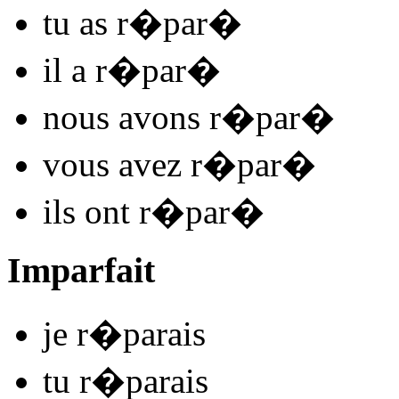
tu
as r�par
�
il
a r�par
�
nous
avons r�par
�
vous
avez r�par
�
ils
ont r�par
�
Imparfait
je
r�par
ais
tu
r�par
ais