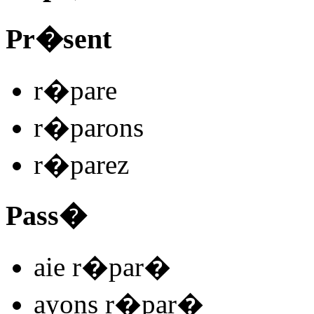
Pr�sent
r�par
e
r�par
ons
r�par
ez
Pass�
aie r�par
�
ayons r�par
�