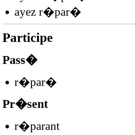
ayez r�par
�
Participe
Pass�
r�par
�
Pr�sent
r�par
ant