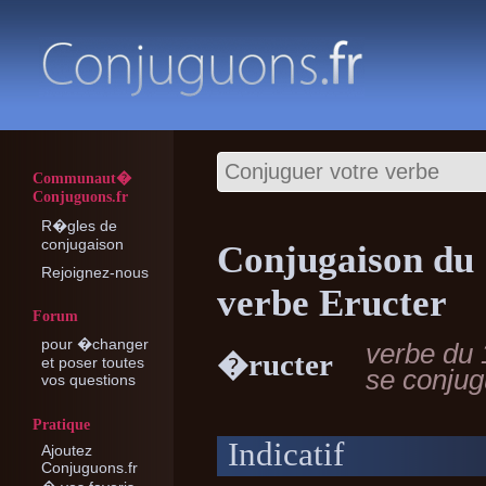
Communaut�
Conjuguons.fr
R�gles de
conjugaison
Conjugaison du
Rejoignez-nous
verbe Eructer
Forum
pour �changer
verbe du 
�ructer
et poser toutes
se conju
vos questions
Pratique
Indicatif
Ajoutez
Conjuguons.fr