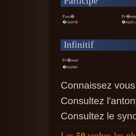
Participe
Pass�
Pr�sen
�ruct
�
�ruct
a
Infinitif
Pr�sent
�ructer
Connaissez vous 
Consultez l'ant
Consultez le sy
Les
50
verbes les pl