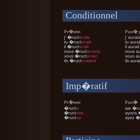
Conditionnel
Pr�sent
Pass� 
j'
�ruct
e
r
ais
j'
aurai
tu
�ruct
e
r
ais
tu
aurai
il
�ruct
e
r
ait
il
aurait
nous
�ruct
e
r
ions
nous
au
vous
�ruct
e
r
iez
vous
au
ils
�ruct
e
r
aient
ils
aurai
Imp�ratif
Pr�sent
Pass�
�ruct
e
aie �ru
�ruct
ons
ayons 
�ruct
ez
ayez �