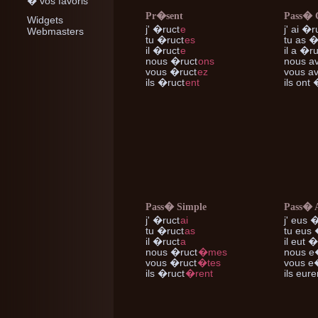
� vos favoris
Pr�sent
Pass�
Widgets
j'
�ruct
e
j'
ai �r
Webmasters
tu
�ruct
es
tu
as �
il
�ruct
e
il
a �ru
nous
�ruct
ons
nous
av
vous
�ruct
ez
vous
av
ils
�ruct
ent
ils
ont 
Pass� Simple
Pass� 
j'
�ruct
ai
j'
eus �
tu
�ruct
as
tu
eus 
il
�ruct
a
il
eut �
nous
�ruct
�mes
nous
e
vous
�ruct
�tes
vous
e�
ils
�ruct
�rent
ils
eure