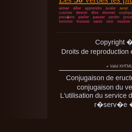
aimer
aller
apprendre
avaler
avoir
cuisiner
devoir
dire
donner
expliqu
para�tre
parler
passer
perdre
pose
terminer
trouver
venir
voir
vouloir
Copyright 
Droits de reproduction
Valid XHTML 
Conjugaison de eruct
conjugaison du ver
L'utilisation du service
r�serv�e � 