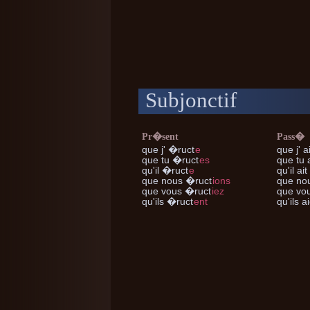
Subjonctif
Pr�sent
Pass�
que j'
�ruct
e
que j'
a
que tu
�ruct
es
que tu
a
qu'il
�ruct
e
qu'il
ait
que nous
�ruct
ions
que no
que vous
�ruct
iez
que vo
qu'ils
�ruct
ent
qu'ils
ai