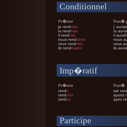
Conditionnel
Pr�sent
Pass� 
je
rend
rais
j'
aurais
tu
rend
rais
tu
aurai
il
rend
rait
il
aurait
nous
rend
rions
nous
au
vous
rend
riez
vous
au
ils
rend
raient
ils
aurai
Imp�ratif
Pr�sent
Pass�
rend
s
aie ren
rend
ons
ayons 
rend
ez
ayez r
Participe