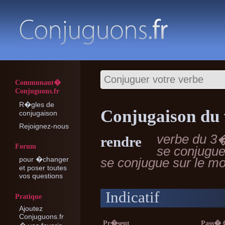
Communaut�
Conjuguons.fr
R�gles de
Conjugaison du
conjugaison
Rejoignez-nous
verbe du 3
rendre
Forum
se conjugu
pour �changer
se conjugue sur le 
et poser toutes
vos questions
Indicatif
Pratique
Ajoutez
Conjuguons.fr
Pr�sent
Pass�