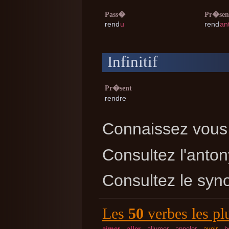
Pass�
Pr�sen
rend
u
rend
an
Infinitif
Pr�sent
rendre
Connaissez vous 
Consultez l'ant
Consultez le sy
Les
50
verbes les pl
aimer
aller
allumer
appeler
avoir
b