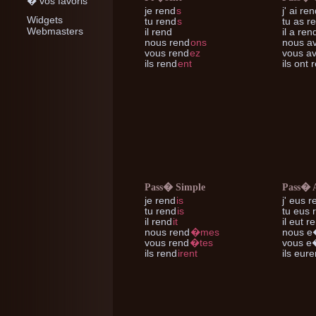
� vos favoris
je
rend
s
j'
ai ren
Widgets
tu
rend
s
tu
as r
Webmasters
il
rend
il
a ren
nous
rend
ons
nous
av
vous
rend
ez
vous
av
ils
rend
ent
ils
ont 
Pass� Simple
Pass� 
je
rend
is
j'
eus r
tu
rend
is
tu
eus 
il
rend
it
il
eut r
nous
rend
�mes
nous
e
vous
rend
�tes
vous
e�
ils
rend
irent
ils
eure