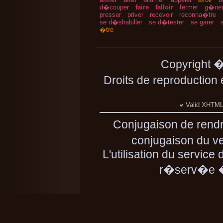
d�couper
faire
falloir
fermer
g�ne
presser
priver
recevoir
reconna�tre
se d�shabiller
se d�tester
se garer
�tre
Copyright 
Droits de reproduction
Valid XHTML 
Conjugaison de rend
conjugaison du ve
L'utilisation du service
r�serv�e � 