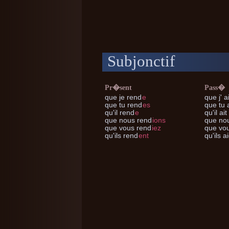
Subjonctif
Pr�sent
Pass�
que je
rend
e
que j'
ai
que tu
rend
es
que tu
a
qu'il
rend
e
qu'il
ait
que nous
rend
ions
que no
que vous
rend
iez
que vo
qu'ils
rend
ent
qu'ils
ai