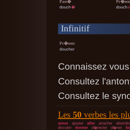
Pass�
Pr�sen
douch
�
douch
a
Infinitif
Pr�sent
doucher
Connaissez vous 
Consultez l'ant
Consultez le sy
Les
50
verbes les pl
aimer
ajouter
aller
arracher
atteindr
discuter
donner
d�tester
d�ner
fa