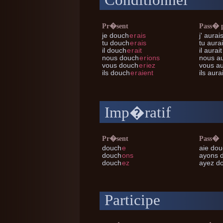
Conditionnel
Pr�sent
Pass� 
je
douch
e
r
ais
j'
aurai
tu
douch
e
r
ais
tu
aurai
il
douch
e
r
ait
il
aurait
nous
douch
e
r
ions
nous
au
vous
douch
e
r
iez
vous
au
ils
douch
e
r
aient
ils
aura
Imp�ratif
Pr�sent
Pass�
douch
e
aie do
douch
ons
ayons 
douch
ez
ayez d
Participe