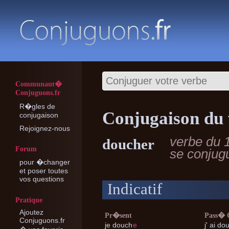
Communaut�
Conjuguons.fr
R�gles de
Conjugaison du
conjugaison
Rejoignez-nous
verbe du 
doucher
Forum
se conjug
pour �changer
et poser toutes
vos questions
Indicatif
Pratique
Ajoutez
Pr�sent
Pass�
Conjuguons.fr
je
douch
e
j'
ai do