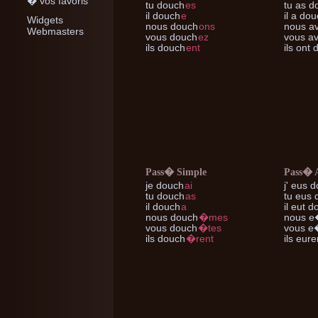
� vos favoris
tu
douch
es
tu
as d
il
douch
e
il
a dou
Widgets
nous
douch
ons
nous
av
Webmasters
vous
douch
ez
vous
av
ils
douch
ent
ils
ont 
Pass� Simple
Pass� 
je
douch
ai
j'
eus d
tu
douch
as
tu
eus 
il
douch
a
il
eut d
nous
douch
�mes
nous
e
vous
douch
�tes
vous
e�
ils
douch
�rent
ils
eure