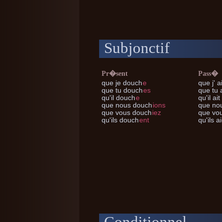
Subjonctif
Pr�sent
Pass�
que je
douch
e
que j'
a
que tu
douch
es
que tu
a
qu'il
douch
e
qu'il
ait
que nous
douch
ions
que no
que vous
douch
iez
que vo
qu'ils
douch
ent
qu'ils
ai